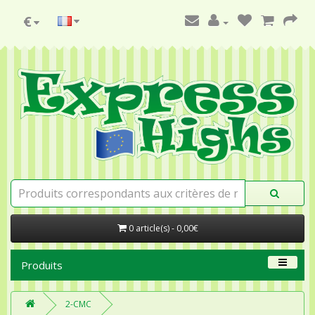
€
0 article(s) - 0,00€
Produits
2-CMC