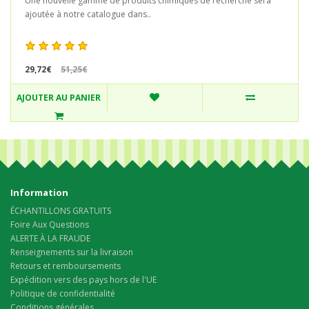
Une nouvelle gamme de produits chimiques de recherche sera
ajoutée à notre catalogue dans..
29,72€
51,25€
AJOUTER AU PANIER
Information
ÉCHANTILLONS GRATUITS
Foire Aux Questions
ALERTE À LA FRAUDE
Renseignements sur la livraison
Retours et remboursements
Expédition vers des pays hors de l'UE
Politique de confidentialité
Conditions générales