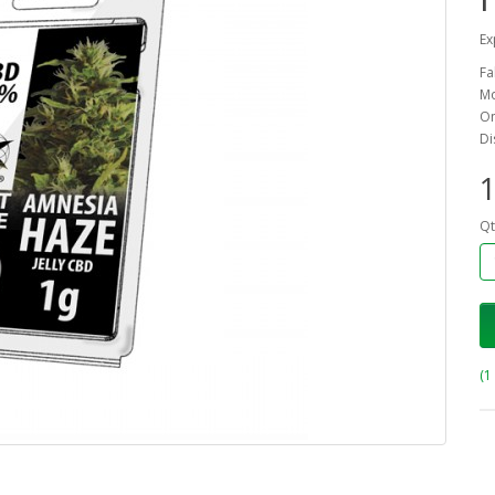
Ex
Fa
Mo
On
Di
1
Qt
(1