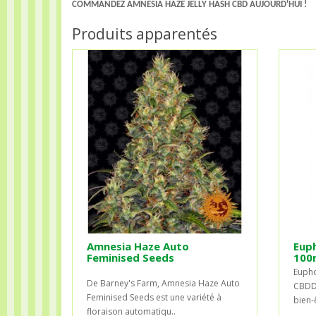
COMMANDEZ AMNESIA HAZE JELLY HASH CBD AUJOURD'HUI !
Produits apparentés
Amnesia Haze Auto
Euph
Feminised Seeds
100
Eupho
De Barney's Farm, Amnesia Haze Auto
CBDDé
Feminised Seeds est une variété à
bien-
floraison automatiqu..