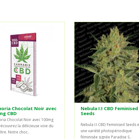
oria Chocolat Noir avec
Nebula I:I CBD Feminised
mg CBD
Seeds
ria Chocolat Noir avec 100mg
Nebula I:I CBD Feminised Seeds e
couvrez la délicieuse voie du
une variété photopériodique
être. Notre choc..
féminisée signée Paradise S..