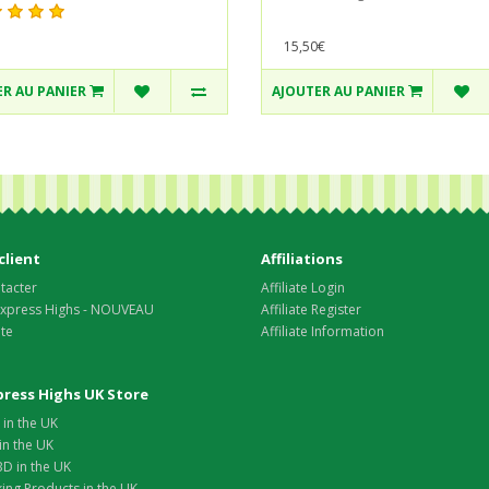
15,50€
R AU PANIER
AJOUTER AU PANIER
client
Affiliations
tacter
Affiliate Login
 Express Highs - NOUVEAU
Affiliate Register
ite
Affiliate Information
xpress Highs UK Store
in the UK
in the UK
D in the UK
ing Products in the UK