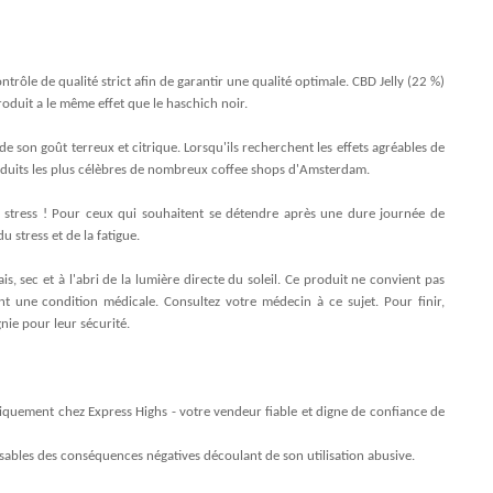
rôle de qualité strict afin de garantir une qualité optimale. CBD Jelly (22 %)
duit a le même effet que le haschich noir.
de son goût terreux et citrique. Lorsqu'ils recherchent les effets agréables de
produits les plus célèbres de nombreux coffee shops d'Amsterdam.
 stress ! Pour ceux qui souhaitent se détendre après une dure journée de
u stress et de la fatigue.
is, sec et à l'abri de la lumière directe du soleil. Ce produit ne convient pas
t une condition médicale. Consultez votre médecin à ce sujet. Pour finir,
nie pour leur sécurité.
iquement chez Express Highs - votre vendeur fiable et digne de confiance de
bles des conséquences négatives découlant de son utilisation abusive.