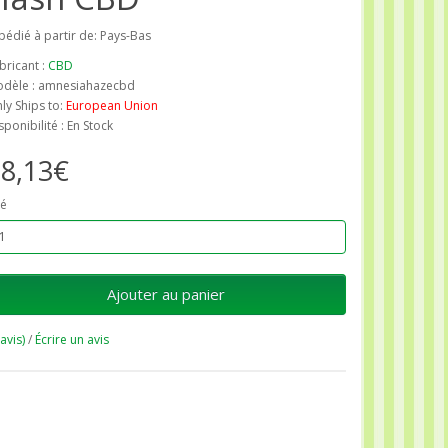
pédié à partir de: Pays-Bas
bricant :
CBD
dèle : amnesiahazecbd
ly Ships to:
European Union
sponibilité : En Stock
8,13€
é
Ajouter au panier
 avis)
/
Écrire un avis