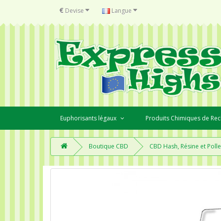
€
Devise
Langue
Euphorisants légaux
Produits Chimiques de Re
Boutique CBD
CBD Hash, Résine et Poll