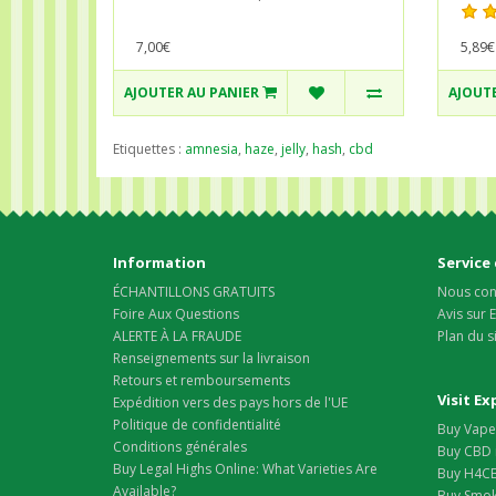
5,89€
7,00€
AJOUTER AU PANIER
AJOUTE
Etiquettes :
amnesia
,
haze
,
jelly
,
hash
,
cbd
Information
Service 
ÉCHANTILLONS GRATUITS
Nous con
Foire Aux Questions
Avis sur
ALERTE À LA FRAUDE
Plan du s
Renseignements sur la livraison
Retours et remboursements
Visit E
Expédition vers des pays hors de l'UE
Politique de confidentialité
Buy Vape 
Conditions générales
Buy CBD 
Buy Legal Highs Online: What Varieties Are
Buy H4CB
Available?
Buy Smok