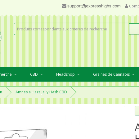
Comp
cherche
CBD
Headshop
Graines de Cannabis
en
Amnesia Haze Jelly Hash CBD