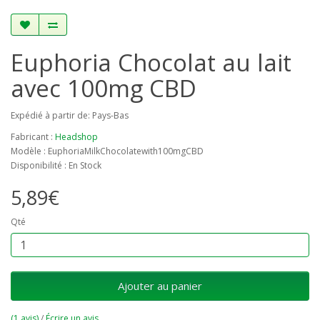
Euphoria Chocolat au lait
avec 100mg CBD
Expédié à partir de: Pays-Bas
Fabricant :
Headshop
Modèle : EuphoriaMilkChocolatewith100mgCBD
Disponibilité : En Stock
5,89€
Qté
Ajouter au panier
(1 avis)
/
Écrire un avis