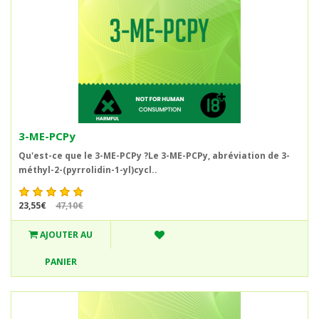
3-ME-PCPy
Qu'est-ce que le 3-ME-PCPy ?Le 3-ME-PCPy, abréviation de 3-
méthyl-2-(pyrrolidin-1-yl)cycl..
23,55€
47,10€
AJOUTER AU
PANIER