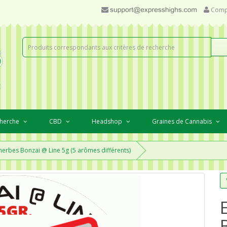
Comp
cherche
CBD
Headshop
Graines de Cannabis
herbes Bonzai @ Line 5g (5 arômes différents)