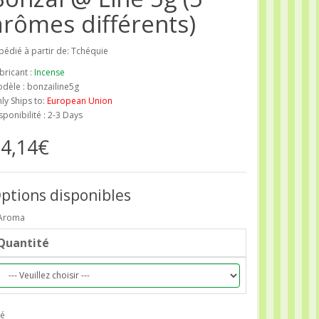
arômes différents)
pédié à partir de: Tchéquie
bricant :
Incense
dèle : bonzailine5g
ly Ships to:
European Union
sponibilité : 2-3 Days
4,14€
ptions disponibles
Aroma
Quantité
é