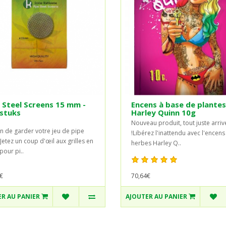
 Steel Screens 15 mm -
Encens à base de plantes
stuks
Harley Quinn 10g
Nouveau produit, tout juste arriv
n de garder votre jeu de pipe
!Libérez l'inattendu avec l'encens
 Jetez un coup d'œil aux grilles en
herbes Harley Q..
pour pi..
70,64€
€
R AU PANIER
AJOUTER AU PANIER