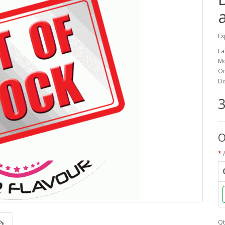
Ex
Fa
Mo
On
Di
3
O
Qt