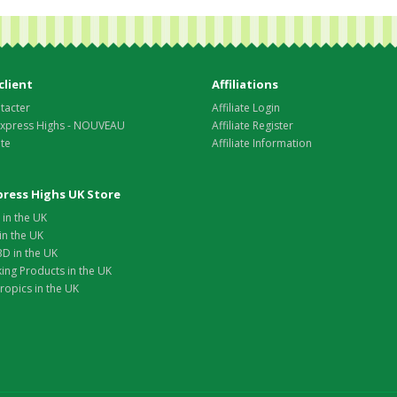
client
Affiliations
tacter
Affiliate Login
 Express Highs - NOUVEAU
Affiliate Register
ite
Affiliate Information
xpress Highs UK Store
in the UK
in the UK
D in the UK
ing Products in the UK
opics in the UK