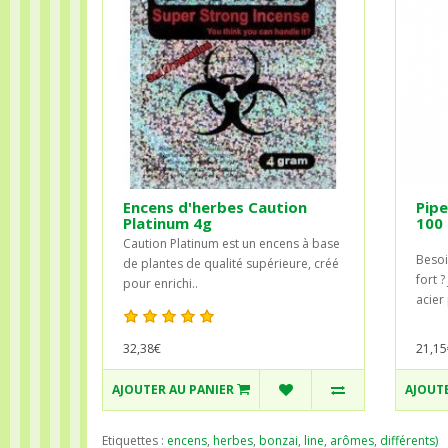
Encens d'herbes Caution
Pipe
Platinum 4g
100 
Caution Platinum est un encens à base
Besoi
de plantes de qualité supérieure, créé
fort ?
pour enrichi..
acier 
32,38€
21,15
AJOUTER AU PANIER
AJOUTE
Etiquettes :
encens
,
herbes
,
bonzai
,
line
,
arômes
,
différents)