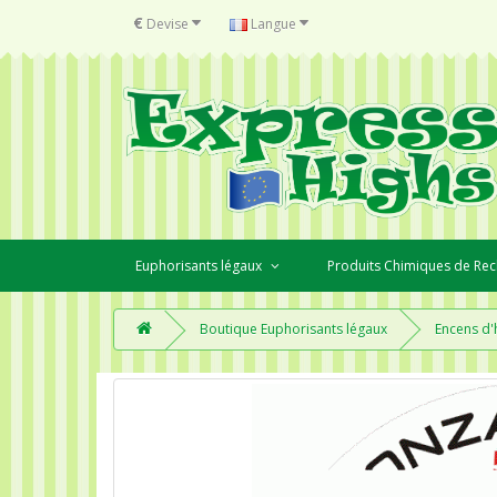
€
Devise
Langue
Euphorisants légaux
Produits Chimiques de Re
Boutique Euphorisants légaux
Encens d'