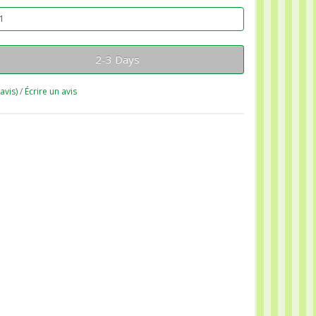
2-3 Days
 avis)
/
Écrire un avis