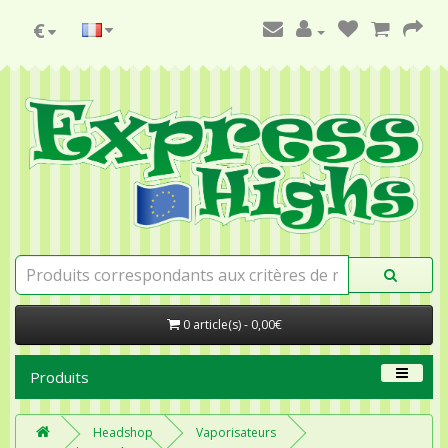
€
0 article(s) - 0,00€
Produits
Headshop
Vaporisateurs