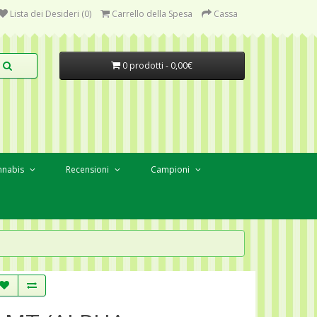
Lista dei Desideri (0)
Carrello della Spesa
Cassa
0 prodotti - 0,00€
nnabis
Recensioni
Campioni