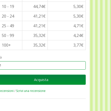
10 - 19
44,74€
5,30€
20 - 24
41,21€
5,30€
25 - 49
41,21€
4,71€
50 - 99
35,32€
4,24€
100+
35,32€
3,77€
à
Acquista
recensioni
/
Scrivi una recensione