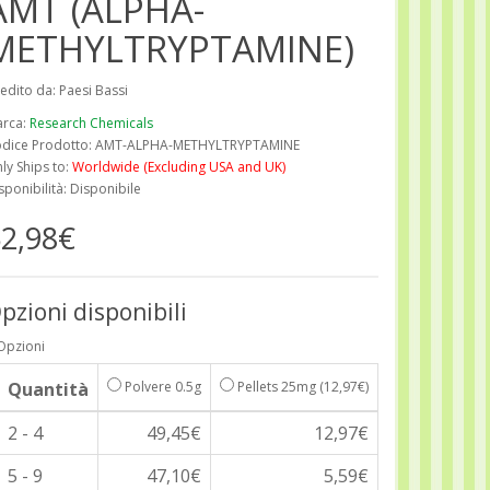
AMT (ALPHA-
METHYLTRYPTAMINE)
edito da: Paesi Bassi
rca:
Research Chemicals
dice Prodotto: AMT-ALPHA-METHYLTRYPTAMINE
ly Ships to:
Worldwide (Excluding USA and UK)
sponibilità: Disponibile
2,98€
pzioni disponibili
Opzioni
Quantità
Polvere 0.5g
Pellets 25mg
(12,97€)
2 - 4
49,45€
12,97€
5 - 9
47,10€
5,59€