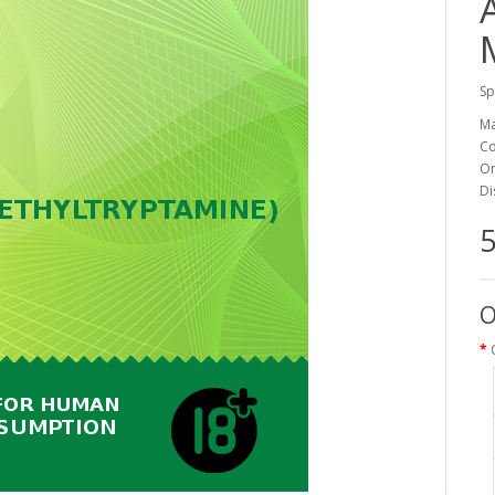
Sp
Ma
Co
On
Di
5
O