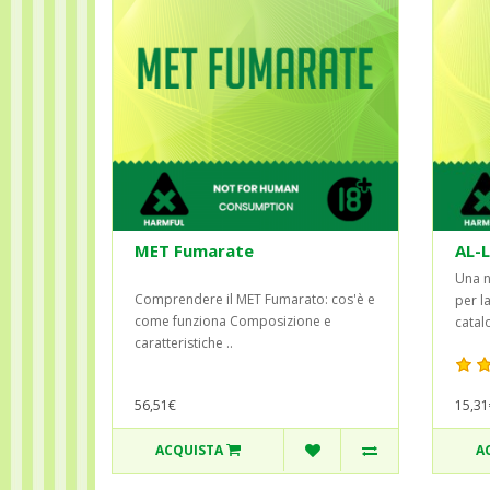
MET Fumarate
AL-
Una n
Comprendere il MET Fumarato: cos'è e
per l
come funziona Composizione e
catalo
caratteristiche ..
56,51€
15,31
ACQUISTA
A