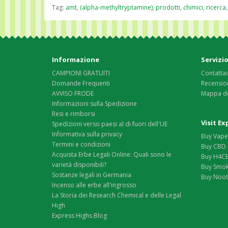
Tag:
amt
,
(alpha-methyltryptamine)
,
prodotti
,
chimici
,
ricerca
Informazione
Servizio
CAMPIONI GRATUITI
Contattac
Domande Frequenti
Recension
AVVISO FRODE
Mappa de
Informazioni sulla Spedizione
Resi e rimborsi
Visit E
Spedizioni verso paesi al di fuori dell'UE
Informativa sulla privacy
Buy Vape 
Termini e condizioni
Buy CBD 
Acquista Erbe Legali Online: Quali sono le
Buy H4CB
varietà disponibili?
Buy Smok
Sostanze legali in Germania
Buy Nootr
Incenso alle erbe all'ingrosso
La Storia dei Research Chemical e delle Legal
High
Express Highs Blog