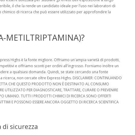
bile, il che la rende un candidato ideale per l'uso nei laboratori di
o chimico di ricerca che può essere utilizzato per approfondire la
LFA-METILTRIPTAMINA)?
xpress Highs è la fonte migliore. Offriamo un'ampia varietà di prodotti,
petitivi e offriamo sconti per ordini all'ingrosso. Forniamo inoltre un
pondere a qualsiasi domanda. Quindi, se state cercando una fonte
per la ricerca, non cercate oltre Express Highs. DISCLAIMER: CONTINUANDO
ACCETTA CHE QUESTO PRODOTTO NON È DESTINATO AL CONSUMO
RE UTILIZZATO PER DIAGNOSTICARE, TRATTARE, CURARE O PREVENIRE
PO UMANO. TUTTI I PRODOTTI CHIMICI DI RICERCA SONO OFFERTI
GITTIMI E POSSONO ESSERE ANCORA OGGETTO DI RICERCA SCIENTIFICA
 di sicurezza