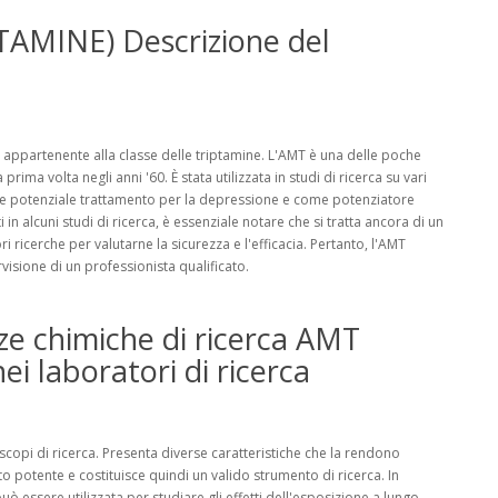
MINE) Descrizione del
a appartenente alla classe delle triptamine. L'AMT è una delle poche
prima volta negli anni '60. È stata utilizzata in studi di ricerca su vari
come potenziale trattamento per la depressione e come potenziatore
n alcuni studi di ricerca, è essenziale notare che si tratta ancora di un
ricerche per valutarne la sicurezza e l'efficacia. Pertanto, l'AMT
rvisione di un professionista qualificato.
nze chimiche di ricerca AMT
 laboratori di ricerca
scopi di ricerca. Presenta diverse caratteristiche che la rendono
lto potente e costituisce quindi un valido strumento di ricerca. In
ò essere utilizzata per studiare gli effetti dell'esposizione a lungo