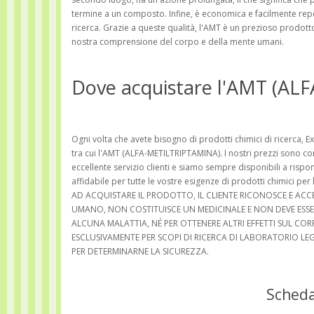
termine a un composto. Infine, è economica e facilmente reperi
ricerca. Grazie a queste qualità, l'AMT è un prezioso prodott
nostra comprensione del corpo e della mente umani.
Dove acquistare l'AMT (A
Ogni volta che avete bisogno di prodotti chimici di ricerca, E
tra cui l'AMT (ALFA-METILTRIPTAMINA). I nostri prezzi sono com
eccellente servizio clienti e siamo sempre disponibili a ris
affidabile per tutte le vostre esigenze di prodotti chimici 
AD ACQUISTARE IL PRODOTTO, IL CLIENTE RICONOSCE E 
UMANO, NON COSTITUISCE UN MEDICINALE E NON DEVE ESSE
ALCUNA MALATTIA, NÉ PER OTTENERE ALTRI EFFETTI SUL COR
ESCLUSIVAMENTE PER SCOPI DI RICERCA DI LABORATORIO LE
PER DETERMINARNE LA SICUREZZA.
Scheda