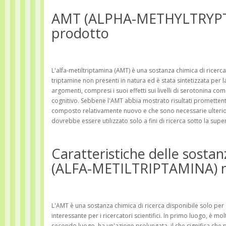
AMT (ALPHA-METHYLTRYPTA
prodotto
L'alfa-metiltriptamina (AMT) è una sostanza chimica di ricerc
triptamine non presenti in natura ed è stata sintetizzata per la 
argomenti, compresi i suoi effetti sui livelli di serotonina 
cognitivo. Sebbene l'AMT abbia mostrato risultati promettenti i
composto relativamente nuovo e che sono necessarie ulteriori 
dovrebbe essere utilizzato solo a fini di ricerca sotto la supe
Caratteristiche delle sosta
(ALFA-METILTRIPTAMINA) nei
L'AMT è una sostanza chimica di ricerca disponibile solo per 
interessante per i ricercatori scientifici. In primo luogo, è mo
secondo luogo, ha un'azione prolungata, il che significa che pu