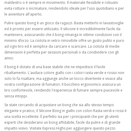
maldestro o è sempre in movimento. Il materiale flessibile e robusto
evita rotture o incrinature, rendendolo ideale per l'uso quotidiano e per
le avventure all'aperto.
Pulire questo bong è un gioco da ragazzi. Basta metterlo in lavastoviglie
ed è pronto per essere utilizzato. Il silicone è incredibilmente facile da
mantenere, assicurando che il bong rimanga in ottime condizioni con il
minimo sforzo. La ciotola in vetro rimovibile offre un gusto pulito e puro
ad ogni tiro ed è semplice da caricare e scaricare. La ciotola di medie
dimensioni è perfetta per sessioni personali o da condividere con gli
amici.
Il bong è dotato di una base stabile che ne impedisce il facile
ribaltamento. L'audace colore giallo con i colori rasta verde e rosso non
solo lo fa risaltare, ma aggiunge anche un tocco divertente e vivace alla
vostra configurazione di fumatori. Il bocchino ergonomico assicura un
tiro confortevole, rendendo l'esperienza di fumare sempre piacevole e
senza intoppi.
Se state cercando di acquistare un bong che sia allo stesso tempo
elegante e pratico, il Silicone Bong in giallo con colori Rasta verdi e rossi è
una scelta eccellente. È perfetto sia per i principianti che per gli utenti
esperti che desiderano un bong affidabile, facile da pulire e di grande
impatto visivo. Visitate Express Highs per aggiungere questo pezzo