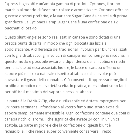
Express Highs offre un'ampia gamma di prodotti Cyclones, il primo
marchio al mondo di fasce pre-rollate e aromatizzate. Cyclones offre sei
gustose opzioni preferite, e la variante Sugar Cane è una stella di prima
grandezza. La Cyclones Hemp Sugar Cane è una confezione da 12
pacchetti di pre-roll.
Questi blunt king-size sono realizzati in canapa e sono dotati di una
pratica punta di carta, in modo che ogni boccata sia liscia e
soddisfacente. A differenza dei tradizionali involucri per blunt realizzati
con foglie di tabacco, gli involucri di canapa non contengono nicotina. In
questo modo è possibile evitare la dipendenza dalla nicotina e i rischi
per la salute ad essa associati. Inoltre, le fasce di canapa offrono un
sapore più neutro o naturale rispetto al tabacco, che a volte può
sovrastare il gusto della cannabis. Ciò consente di apprezzare meglio il
profilo aromatico della varietà scelta. In pratica, questi blunt sono fatti
per offrire il massimo del sapore e nessun tabacco!
La punta è la DANK-7-Tip, che è riutilizzabile ed è stata impregnata per
un'intera settimana, infondendo al vostro fumo uno strato extra di
sapore semplicemente irresistibile. Ogni confezione contiene due coni di
canapa ricchi di aromi, il che significa che avrete 24 coni in un'unica
scatola. La parte migliore è che la confezione di questi blunt è
richiudibile, il che rende super conveniente conservare il resto.