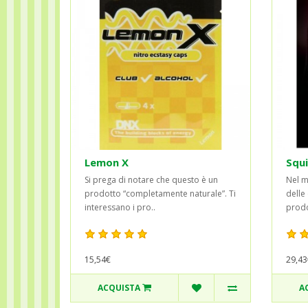
Lemon X
Squ
Si prega di notare che questo è un
Nel m
prodotto “completamente naturale”. Ti
delle
interessano i pro..
prodot
15,54€
29,43
ACQUISTA
A