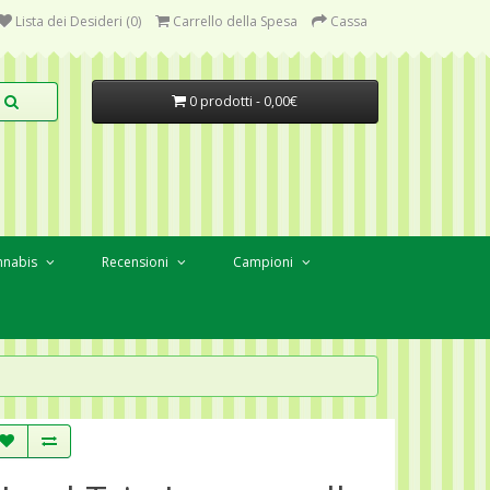
Lista dei Desideri (0)
Carrello della Spesa
Cassa
0 prodotti - 0,00€
nnabis
Recensioni
Campioni