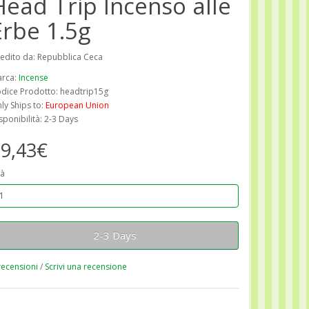
Head Trip Incenso alle
Erbe 1.5g
edito da: Repubblica Ceca
rca:
Incense
dice Prodotto: headtrip15g
ly Ships to:
European Union
sponibilità: 2-3 Days
9,43€
à
2-3 Days
recensioni
/
Scrivi una recensione