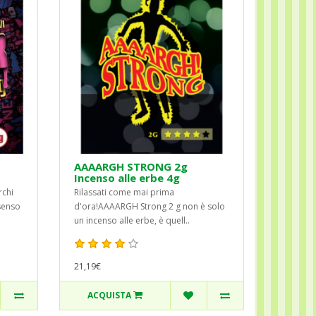
AAAARGH STRONG 2g
Incenso alle erbe 4g
rchi
Rilassati come mai prima
senso
d'ora!AAAARGH Strong 2 g non è solo
un incenso alle erbe, è quell..
21,19€
ACQUISTA