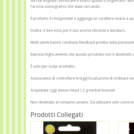
Sia che vogliate rinfrescare il vostro spazio o migliorare l'a
l'aroma scenografico che state cercando.
Il profumo è rinvigorente e aggiunge un carattere vivace a qua
Inoltre, è ben noto per il suo aroma vibrante e duraturo.
Molti utenti hanno condiviso feedback positivi sulla piacevo
Express Highs avverte che questo prodotto non è destinato 
È solo per scopi aromatici.
Assicuratevi di controllare le leggi locali prima di ordinare on
Acquistate oggi stesso Head 1,5 g Herbal Incense!
Non destinato al consumo umano. Da utilizzare solo come i
Prodotti Collegati