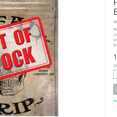
Sp
Ma
Co
On
Di
1
Qt
9 