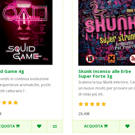
id Game 4g
Skunk Incenso alle Erbe
Super Forte 3g
ondo in continua evoluzione
Scatena la tua Skunk interiore. Ce
 esperienze aromatiche, pochi
un nuovo modo per provare un 
ti catturano l'..
di relax più int..
28,49€
€
CQUISTA
ACQUISTA