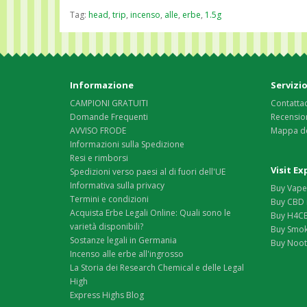
Tag:
head
,
trip
,
incenso
,
alle
,
erbe
,
1.5g
Informazione
Servizio
CAMPIONI GRATUITI
Contattac
Domande Frequenti
Recension
AVVISO FRODE
Mappa de
Informazioni sulla Spedizione
Resi e rimborsi
Visit E
Spedizioni verso paesi al di fuori dell'UE
Informativa sulla privacy
Buy Vape 
Termini e condizioni
Buy CBD 
Acquista Erbe Legali Online: Quali sono le
Buy H4CB
varietà disponibili?
Buy Smok
Sostanze legali in Germania
Buy Nootr
Incenso alle erbe all'ingrosso
La Storia dei Research Chemical e delle Legal
High
Express Highs Blog