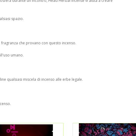
tmosfera durante un incontro, Head Herbal Incense vi aiuta a creare
lsiasi spazio.
le fragranza che provano con questo incenso.
all'uso umano.
line qualsiasi miscela di incenso alle erbe legale.
ncenso.