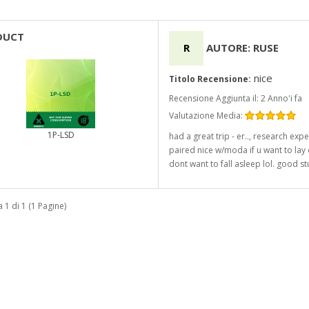
DUCT
R
AUTORE: RUSE
nice
Titolo Recensione:
Recensione Aggiunta il: 2 Anno'i fa
Valutazione Media:
1P-LSD
had a great trip - er.., research expe
paired nice w/moda if u want to lay
dont want to fall asleep lol. good stu
a 1 di 1 (1 Pagine)