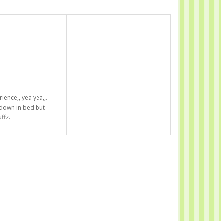
rience,, yea yea,,.
 down in bed but
ffz.