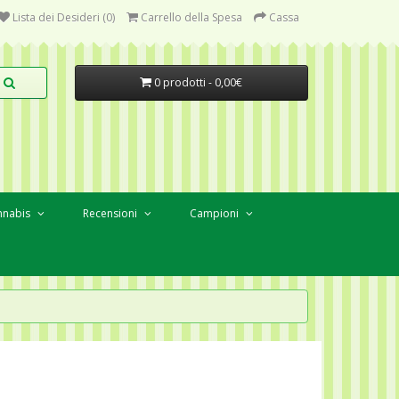
Lista dei Desideri (0)
Carrello della Spesa
Cassa
0 prodotti - 0,00€
nnabis
Recensioni
Campioni