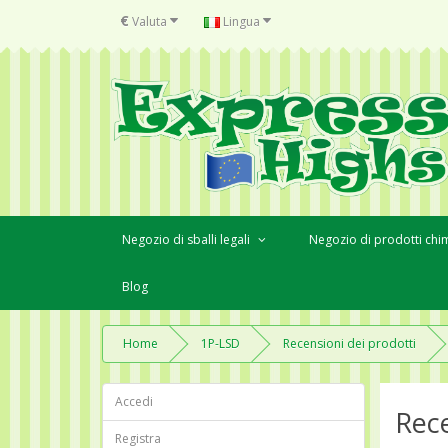
€
Valuta
Lingua
Negozio di sballi legali
Negozio di prodotti chim
Blog
Home
1P-LSD
Recensioni dei prodotti
Accedi
Rece
Registra