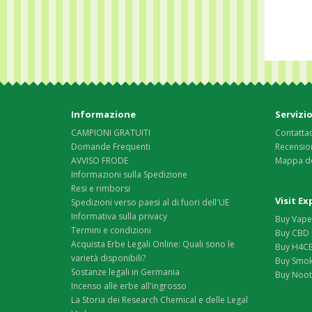
Informazione
Servizio
CAMPIONI GRATUITI
Contattac
Domande Frequenti
Recension
AVVISO FRODE
Mappa de
Informazioni sulla Spedizione
Resi e rimborsi
Visit E
Spedizioni verso paesi al di fuori dell'UE
Informativa sulla privacy
Buy Vape 
Termini e condizioni
Buy CBD 
Acquista Erbe Legali Online: Quali sono le
Buy H4CB
varietà disponibili?
Buy Smok
Sostanze legali in Germania
Buy Nootr
Incenso alle erbe all'ingrosso
La Storia dei Research Chemical e delle Legal