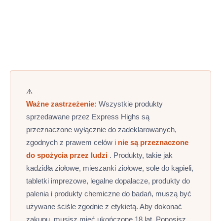
zawiera link
„Anuluj subskrypcję”
na dole.
pamiętać, że niektóre dane mogą wymagać
Kliknięcie go spowoduje usunięcie Cię z naszej
przechowywania przez ograniczony czas ze
listy mailingowej w ciągu 48 godzin. Możesz
względów prawnych i księgowych.
również zarządzać swoimi preferencjami
dotyczącymi e-maili bezpośrednio w sekcji „Moje
konto” na stronie internetowej.
⚠️
Ważne zastrzeżenie:
Wszystkie produkty
sprzedawane przez Express Highs są
przeznaczone wyłącznie do zadeklarowanych,
zgodnych z prawem celów i
nie są przeznaczone
do spożycia przez ludzi
. Produkty, takie jak
kadzidła ziołowe, mieszanki ziołowe, sole do kąpieli,
tabletki imprezowe, legalne dopalacze, produkty do
palenia i produkty chemiczne do badań, muszą być
używane ściśle zgodnie z etykietą. Aby dokonać
zakupu, musisz mieć ukończone 18 lat. Ponosisz