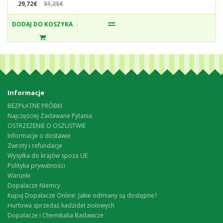
29,72€
51,25€
DODAJ DO KOSZYKA
Informacje
BEZPŁATNE PRÓBKI
Najczęściej Zadawane Pytania
OSTRZEŻENIE O OSZUSTWIE
Informacje o dostawie
Zwroty i refundacje
Wysyłka do krajów spoza UE
Polityka prywatności
Warunki
Dopalacze Niemcy
Kupuj Dopalacze Online: Jakie odmiany są dostępne?
Hurtowa sprzedaż kadzideł ziołowych
Dopalacze i Chemikalia Badawcze