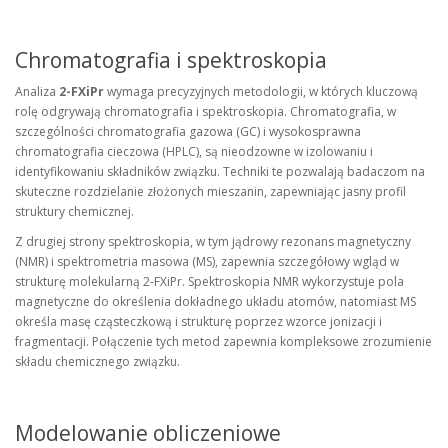
Chromatografia i spektroskopia
Analiza
2-FXiPr
wymaga precyzyjnych metodologii, w których kluczową
rolę odgrywają chromatografia i spektroskopia. Chromatografia, w
szczególności chromatografia gazowa (GC) i wysokosprawna
chromatografia cieczowa (HPLC), są nieodzowne w izolowaniu i
identyfikowaniu składników związku. Techniki te pozwalają badaczom na
skuteczne rozdzielanie złożonych mieszanin, zapewniając jasny profil
struktury chemicznej.
Z drugiej strony spektroskopia, w tym jądrowy rezonans magnetyczny
(NMR) i spektrometria masowa (MS), zapewnia szczegółowy wgląd w
strukturę molekularną 2-FXiPr. Spektroskopia NMR wykorzystuje pola
magnetyczne do określenia dokładnego układu atomów, natomiast MS
określa masę cząsteczkową i strukturę poprzez wzorce jonizacji i
fragmentacji. Połączenie tych metod zapewnia kompleksowe zrozumienie
składu chemicznego związku.
Modelowanie obliczeniowe