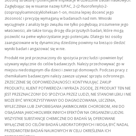
złożoną strukturę i potencjalne implikacje w dziedzinie badań naukowych.
Zagłębiając się w niuanse nazwy IUPAC, 2-(2-fluorofenylo)-2-
(izopropyloamino)cykloheksan-1-on, można lepiej docenić jego
złożoność i precyzję wymaganą w badaniach nad nim. Wnioski
wyciągnięte z analizy tego związku nie tylko pogłębiają zrozumienie jego
właściwości, ale także torują drogę dla przyszłych badań, które mogą
pozwolić na pełne wykorzystanie jego potencjału. Dlatego też osoby
zaangażowane w tę dynamiczną dziedzinę powinny na bieżąco śledzić
wyniki badań i angażować się w nie.
Produkt nie jest przeznaczony do spożycia przez ludzi i powinien być
używany wyłącznie do celów badawczych. Należy przechowywać go w
miejscu niedostępnym dla dzieci i zwierząt domowych. Podczas pracy z
chemikaliami badawczymi należy zawsze używać sprzętu ochronnego.
ZRZECZENIE SIĘ ODPOWIEDZIALNOŚCI: KONTYNUUJĄC ZAKUP
PRODUKTU, KLIENT POTWIERDZA I WYRAŻA ZGODĘ, ŻE PRODUKT TEN NIE
JEST PRZEZNACZONY DO SPOŻYCIA PRZEZ LUDZI, NIE STANOWI LEKU I NIE
MOŻE BYĆ WYKORZYSTYWANY DO DIAGNOZOWANIA, LECZENIA,
WYLECZENIA LUB ZAPOBIEGANIA JAKIMKOLWIEK CHOROBOM, ANI DO
OSIĄGANIA JAKICHKOLWIEK INNYCH EFEKTÓW NA ORGANIZM LUDZKI.
WSZYSTKIE SUBSTANCJE CHEMICZNE DO BADAŃ SĄ OFEROWANE
WYŁĄCZNIE DO CELÓW BADAŃ LABORATORYJNYCH I MOGĄ BYĆ NADAL
PRZEDMIOTEM BADAŃ NAUKOWYCH W CELU OKREŚLENIA ICH