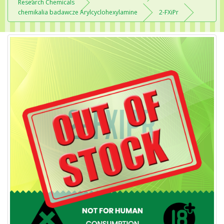
Research Chemicals
chemikalia badawcze Arylcyclohexylamine
2-FXiPr