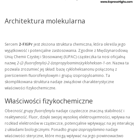
Architektura molekularna
Sercem
2-FXiPr
jest złożona struktura chemiczna, która określa jego
wyjątkowość i potencjalne zastosowania. Zgodnie z Międzynarodową
Unią Chemii Czystej i Stosowanej (IUPAC) cząsteczka ta nosi oficjalną
nazwę
2-(2-fluorofenylo)-2-(izopropyloamino)cykloheksan-1-on
. Nazwa ta
pozwala zrozumieć jej skład: bazę cykloheksanonu połączoną z
pierścieniem fluorofenylowym i grupą izopropyloamino. Ta
skomplikowana struktura nadaje związkowi charakterystyczne
właściwości fizykochemiczne.
Właściwości fizykochemiczne
Obecność
grupy fluorofenylu
nadaje cząsteczce znaczną stabilność i
reaktywność. Fluor, dzięki swojej wysokiej elektroujemności, wpływa na
rozkład elektronów w cząsteczce, potencjalnie wpływając na jej interakcję
z układami biologicznymi. Ponadto
grupa izopropylamino
nadaje
właściwości steryczne, które mogą wpływać na jego powinowactwo