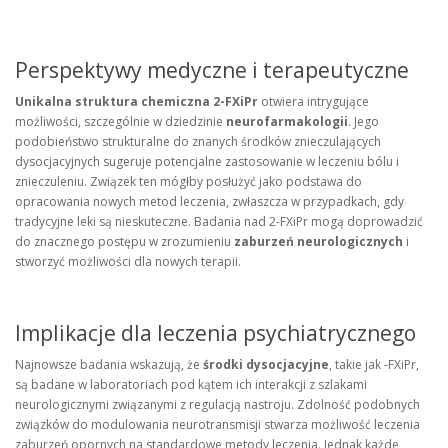
Perspektywy medyczne i terapeutyczne
Unikalna struktura chemiczna 2-FXiPr
otwiera intrygujące
możliwości, szczególnie w dziedzinie
neurofarmakologii
. Jego
podobieństwo strukturalne do znanych środków znieczulających
dysocjacyjnych sugeruje potencjalne zastosowanie w leczeniu bólu i
znieczuleniu. Związek ten mógłby posłużyć jako podstawa do
opracowania nowych metod leczenia, zwłaszcza w przypadkach, gdy
tradycyjne leki są nieskuteczne. Badania nad 2-FXiPr mogą doprowadzić
do znacznego postępu w zrozumieniu
zaburzeń neurologicznych
i
stworzyć możliwości dla nowych terapii.
Implikacje dla leczenia psychiatrycznego
Najnowsze badania wskazują, że
środki dysocjacyjne
, takie jak -FXiPr,
są badane w laboratoriach pod kątem ich interakcji z szlakami
neurologicznymi związanymi z regulacją nastroju. Zdolność podobnych
związków do modulowania neurotransmisji stwarza możliwość leczenia
zaburzeń opornych na standardowe metody leczenia. Jednak każde