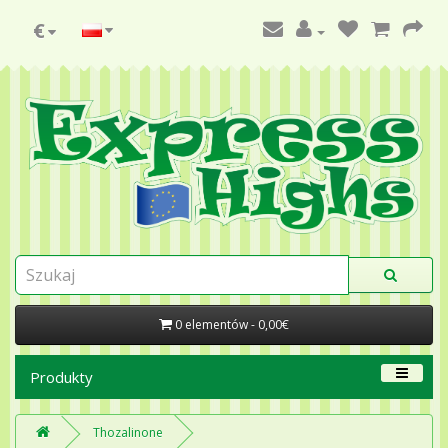
€
0 elementów - 0,00€
Produkty
Thozalinone