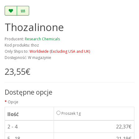
Thozalinone
Producent:
Research Chemicals
Kod produktu: thoz
Only Ships to:
Worldwide (Excluding USA and UK)
Dostępność: W magazynie
23,55€
Dostępne opcje
Opcje
Ilość
Proszek 1g
2 - 4
22,37€
5 - 18
21,19€