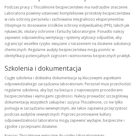
Podczas pracy z Thozalinone bezpieczeństwo ma nadrzędne znaczenie.
Laboratoria powinny ustanowić kompleksowe protokoły bezpieczeństwa
w celu ochrony personelu i zachowania integralności eksperymentów.
Obejmuje to stosowanie środków ochrony indywidualnej (PPE), takich jak
rękawiczki, okulary ochronne i fartuchy laboratoryjne. Ponadto należy
zapewnić odpowiednią wentylację i systemy utylizacji odpadów, aby
ograniczyć wszelkie ryzyko związane z narażeniem na działanie substancji
chemicznych. Regularne audyty bezpieczeństwa mogą pomóc w
identyfikacji potencjalnych zagrożeń i wzmocnieniu bezpiecznych praktyk.
Szkolenia i dokumentacja
Ciągłe szkolenia i dokładna dokumentacja są kluczowymi aspektami
odpowiedzialnego zarządzania laboratorium. Personel musi przechodzić
regularne szkolenia, aby być na bieżąco z najnowszymi procedurami
bezpieczeństwa i wymogami zgodności. Należy prowadzić szczegółową
dokumentację wszystkich zakupów i zużycia Thozalinone, co nie tylko
pomaga w zarządzaniu wewnętrznym, ale także zapewnia przejrzystość
podczas audytów zewnętrznych. Poprzez promowanie kultury
odpowiedzialności laboratoria mogą zapewnić wydajne, bezpieczne i
zgodne z przepisami działanie.
Kupując Thozalinone wyłącznie do użytku laboratoryjnego,