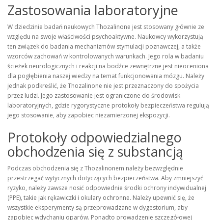
Zastosowania laboratoryjne
W dziedzinie badań naukowych Thozalinone jest stosowany głównie ze
względu na swoje właściwości psychoaktywne. Naukowcy wykorzystują
ten związek do badania mechanizmów stymulacji poznawczej, a także
wzorców zachowań w kontrolowanych warunkach. Jego rola w badaniu
ścieżek neurologicznych i reakcji na bodźce zewnętrzne jest nieoceniona
dla pogłębienia naszej wiedzy na temat funkcjonowania mózgu. Należy
jednak podkreślić, że Thozalinone nie jest przeznaczony do spożycia
przez ludzi. Jego zastosowanie jest ograniczone do środowisk
laboratoryjnych, gdzie rygorystyczne protokoły bezpieczeństwa regulują
jego stosowanie, aby zapobiec niezamierzonej ekspozycji.
Protokoły odpowiedzialnego
obchodzenia się z substancją
Podczas obchodzenia się z Thozalinonem należy bezwzględnie
przestrzegać wytycznych dotyczących bezpieczeństwa. Aby zmniejszyć
ryzyko, należy zawsze nosić odpowiednie środki ochrony indywidualnej
(PPE), takie jak rękawiczki i okulary ochronne. Należy upewnić się, że
wszystkie eksperymenty są przeprowadzane w dygestorium, aby
zapobiec wdychaniu oparów. Ponadto prowadzenie szczegółowej