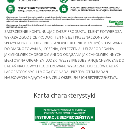
ZASTRZEŻENIE: KONTUNUUJĄC ZAKUP PRODUKTU, KLIENT POTWIERDZA I
WYRAŻA ZGODĘ, ŻE PRODUKT TEN NIE JEST PRZEZNACZONY DO
SPOŻYCIA PRZEZ LUDZI, NIE STANOWI LEKU I NIE MOŻE BYĆ STOSOWANY
DO DIAGNOZOWANIA, LECZENIA, WYLECZENIA LUB ZAPOBIEGANIA
JAKIMKOLWIEK CHOROBOM ANI DO OSIĄGANIA JAKICHKOLWIEK INNYCH
EFEKTÓW NA ORGANIZM LUDZKI. WSZYSTKIE SUBSTANCJE CHEMICZNE DO
BADAŃ NAUKOWYCH SĄ OFEROWANE WYŁĄCZNIE DO CELÓW BADAŃ
LABORATORYJNYCH I MOGĄ BYĆ NADAL PRZEDMIOTEM BADAŃ
NAUKOWYCH MAJĄCYCH NA CELU OKREŚLENIE ICH BEZPIECZEŃSTWA.
Karta charakterystyki