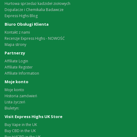
Hurtowa sprzedaż kadzideł ziołowych
Dopalacze i Chemikalia Badawcze
Express Highs Blog
Biuro Obsługi Klienta
Kontakt z nami
Recenzje Express Highs - NOWOŚĆ
Mapa strony
Partnerzy
Affiliate Login
Affiliate Register
Affiliate Information
Moje konto
Moje konto
Historia zamówień
Lista życzeń
Biuletyn:
Visit Express Highs UK Store
Buy Vape in the UK
Buy CBD in the UK
Buy H4CBD in the UK