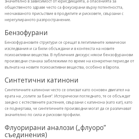
значително в зависимост от юрисдикцията, а опасенията за
общественото здраве често са фокусирани върху потентността,
неочакваното присъствие в продуктите и рисковете, свързани с
нерегулираното разпространение.
Бензофурани
Бензофурановите структури се срещат в легитимните химически
изследвания и са били обсъждани и в контекста на новите
психоактивни вещества. В публичния дискурс някои бензофуранови
производни станаха забележими по време на конкретни периоди от
вълната на новите психоактивни вещества, особено в Европа.
Синтетични катинони
Синтетичните катинони често се описват като основен двигател на
ерата на „солите за баня“. Исторически погледнато, те се обсъждат
заедно с естествените растения, свързани с катинона (като кат), като
се подчертава, че синтетичните производни могат да се различават
значително по сила и рискови профили.
Флуорирани аналози („флуоро”
съединения)