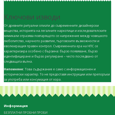
Ключови изводи
От древните ритуални опиати до съвременните дизайнерски
вещества, историята на легалните наркотици и изследователските
химикали отразява повтарящото се напрежение между човешкото
любопитство, научното развитие, търговските възможности и
еволюиращия правен контрол. Съвременната ера на НПС се
характеризира особено с бързина: бързо появяване, бързо
идентифициране и бързо регулиране – често последвано от
следващата вълна.
Напомняне:
Това съдържание е само с информационен и
исторически характер. То не предоставя инструкции или препоръки
за употреба или консумация от хора.
Информация
БЕЗПЛАТНИ ПРОБНИ ПРОБИ