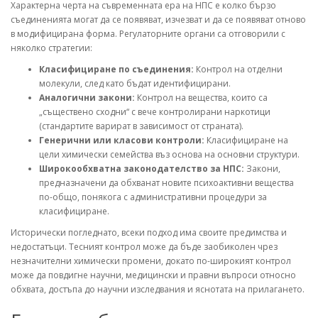
Характерна черта на съвременната ера на НПС е колко бързо
съединенията могат да се появяват, изчезват и да се появяват отново
в модифицирана форма. Регулаторните органи са отговорили с
няколко стратегии:
Класифициране по съединения:
Контрол на отделни
молекули, след като бъдат идентифицирани.
Аналогични закони:
Контрол на вещества, които са
„съществено сходни“ с вече контролирани наркотици
(стандартите варират в зависимост от страната).
Генерични или класови контроли:
Класифициране на
цели химически семейства въз основа на основни структури.
Широкообхватна законодателство за НПС:
Закони,
предназначени да обхванат новите психоактивни вещества
по-общо, понякога с административни процедури за
класифициране.
Исторически погледнато, всеки подход има своите предимства и
недостатъци. Тесният контрол може да бъде заобиколен чрез
незначителни химически промени, докато по-широкият контрол
може да повдигне научни, медицински и правни въпроси относно
обхвата, достъпа до научни изследвания и яснотата на прилагането.