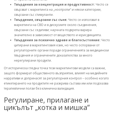
Твърдения за концентрация и продуктивност:
Често се
свързват с маркетинга на „ноотропи“ и някои категории,
свързани със стимуланти.
Твърдения, свързани със съня:
Често се използват в
маркетинга на CBD и в дискусиите около съединения,
свързани със седативи; научната подкрепа варира
значително в зависимост от веществото и юрисдикцията.
Твърдения за психично здраве и благосъстояние:
Често
цитирани в маркетинговия език, но често оспорвани от
регулаторните органи поради ограниченията за медицински
твърдения и ограничените доказателства за много
нерегулирани продукти.
От историческа гледна точка тези маркетингови модели са важни,
защото формират общественото възприятие, влияят на медийните
нарративи и допринасят за регулаторния контрол – особено когато
етикетирането на продуктите не разкрива състава им или подсказва
терапевтични ползи без клинична валидация.
Регулиране, прилагане и
цикълът „котка и мишка”