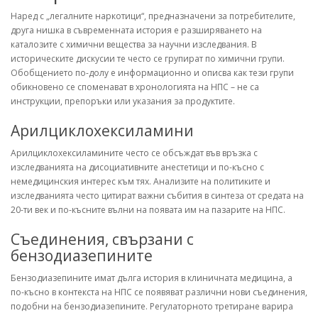
Наред с „легалните наркотици“, предназначени за потребителите,
друга нишка в съвременната история е разширяването на
каталозите с химични вещества за научни изследвания. В
историческите дискусии те често се групират по химични групи.
Обобщението по-долу е информационно и описва как тези групи
обикновено се споменават в хронологията на НПС – не са
инструкции, препоръки или указания за продуктите.
Арилциклохексиламини
Арилциклохексиламините често се обсъждат във връзка с
изследванията на дисоциативните анестетици и по-късно с
немедицинския интерес към тях. Анализите на политиките и
изследванията често цитират важни събития в синтеза от средата на
20-ти век и по-късните вълни на появата им на пазарите на НПС.
Съединения, свързани с
бензодиазепините
Бензодиазепините имат дълга история в клиничната медицина, а
по-късно в контекста на НПС се появяват различни нови съединения,
подобни на бензодиазепините. Регулаторното третиране варира