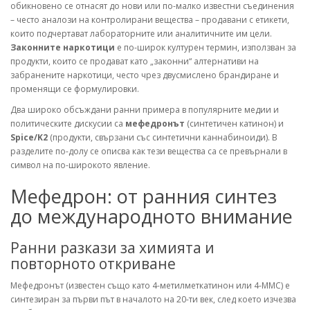
обикновено се отнасят до нови или по-малко известни съединения
– често аналози на контролирани вещества – продавани с етикети,
които подчертават лабораторните или аналитичните им цели.
Законните наркотици
е по-широк културен термин, използван за
продукти, които се продават като „законни“ алтернативи на
забранените наркотици, често чрез двусмислено брандиране и
променящи се формулировки.
Два широко обсъждани ранни примера в популярните медии и
политическите дискусии са
мефедронът
(синтетичен катинон) и
Spice/K2
(продукти, свързани със синтетични каннабиноиди). В
разделите по-долу се описва как тези вещества са се превърнали в
символ на по-широкото явление.
Мефедрон: от ранния синтез
до международното внимание
Ранни разкази за химията и
повторното откриване
Мефедронът (известен също като 4-метилметкатинон или 4-MMC) е
синтезиран за първи път в началото на 20-ти век, след което изчезва