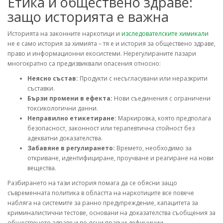
Етика и обществено здраве:
защо историята е важна
Историята на законните наркотици и
изследователските химикали
не е само история за химията – тя е и история за обществено здраве,
право и информационни екосистеми. Нерегулираните пазари
многократно са предизвиквали опасения относно:
Неясно състав:
Продукти с несъгласувани или неразкрити
съставки.
Бързи промени в ефекта:
Нови съединения с ограничени
токсикологични данни.
Неправилно етикетиране:
Маркировка, която предполага
безопасност, законност или терапевтична стойност без
адекватни доказателства.
Забавяне в регулирането:
Времето, необходимо за
откриване, идентифициране, проучване и реагиране на нови
вещества.
Разбирането на тази история помага да се обясни защо
съвременната политика в областта на наркотиците все повече
набляга на системите за ранно предупреждение, капацитета за
криминалистични тестове, основани на доказателства съобщения за
общественото здраве и по-ясни правни дефиниции.