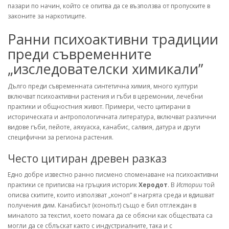
пазари по начин, който се опитва да се възползва от пропуските в
законите за наркотиците.
Ранни психоактивни традиции
преди съвременните
„изследователски химикали”
Дълго преди съвременната синтетична химия, много култури
включват психоактивни растения и гъби в церемонии, лечебни
практики и общностния живот. Примери, често цитирани в
историческата и антропологичната литература, включват различни
видове гъби, пейоте, аяхуаска, канабис, салвия, датура и други
специфични за региона растения.
Често цитиран древен разказ
Едно добре известно ранно писмено споменаване на психоактивни
практики се приписва на гръцкия историк
Херодот
. В
Истории
той
описва скитите, които използват „коноп” в нагрята среда и вдишват
получения дим. Канабисът (конопът) също е бил отглеждан в
миналото за текстил, което помага да се обясни как обществата са
могли да се сблъскат както с индустриалните, така и с