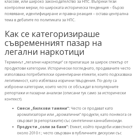
класове, или широко законодателство за НПС. Въпреки тези
контролни мерки, по-широката историческа тенденция – бързо
появяване, идентифициране и правна реакция – остава централна
тема в дебатите по политиката за НПС.
Как се категоризираше
съвременният пазар на
легални наркотици
Терминът „легални наркотици“ се прилагаше за широк спектър от
продуктови категории. Исторически погледнато, продавачите често
използваха потребителски ориентирани етикети, които подсказваха
легитимност, като избягваха изрични твърдения. По-долу са
изброени категории, които често се обсъждат в популярните
репортажи и пазарни анализи (описани тук само за исторически
контекст).
Смеси „билкови тамяни“:
Често се продават като
ароматизатори или „ароматични“ продукти, като понякога се
свързват (в репортажите) със синтетични каннабиноиди.
Продукти „соли за баня”:
Етикет, който придоби известност
около 2010 г.; често свързван в публичните дискусии със