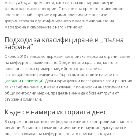
могат да бъдат променени, като се запазят широко сходни
фармакологични категории. С течение на времето официалните
проекти за наблюдение и криминалистичните анализи
допринесоха за идентифицирането и класифицирането на
мефедрона и свързаните с него катинони.
Подходи за класифициране и „пълна
забрана”
Около 2010 г. няколко държави предприеха мерки за ограничаване
на мефедрона, включително Обединеното кралство, което се
превърна в ярък пример в медийното отразяване на
законодателните реакции на бързо възникващите пазари на
„
легални наркотици
”. Други юрисдикции последваха с свои решения
за класифициране и, в някои случаи, с по-широки аналогични или
общи контролни мерки, предназначени да обхванат групи от
свързани химикали.
Къде се намира историята днес
В съвременния контекст мефедрона е широко контролиран в много
региони. В същото време политическите и научните дискусии все
още се позовават на мефедрона, когато описват възхода на