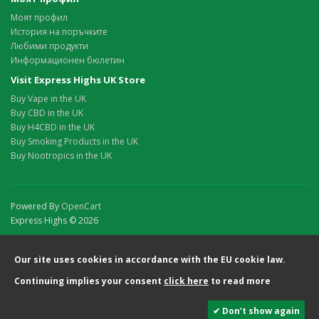
Моят профил
История на поръчките
Любими продукти
Информационен бюлетин
Visit Express Highs UK Store
Buy Vape in the UK
Buy CBD in the UK
Buy H4CBD in the UK
Buy Smoking Products in the UK
Buy Nootropics in the UK
Powered By
OpenCart
Express Highs © 2026
Our site uses cookies in accordance with the EU cookie law.
Continuing implies your consent
click here
to read more
✔ Don’t show again