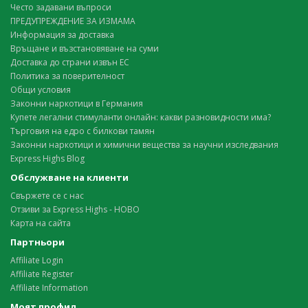
Често задавани въпроси
ПРЕДУПРЕЖДЕНИЕ ЗА ИЗМАМА
Информация за доставка
Връщане и възстановяване на суми
Доставка до страни извън ЕС
Политика за поверителност
Общи условия
Законни наркотици в Германия
Купете легални стимуланти онлайн: какви разновидности има?
Търговия на едро с билкови тамян
Законни наркотици и химични вещества за научни изследвания
Express Highs Blog
Обслужване на клиенти
Свържете се с нас
Отзиви за Express Highs - НОВО
Карта на сайта
Партньори
Affiliate Login
Affiliate Register
Affiliate Information
Моят профил