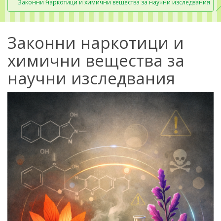
Законни наркотици и химични вещества за научни изследвания
Законни наркотици и
химични вещества за
научни изследвания