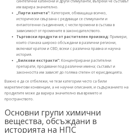
синтетични катинони и други стимуланти, въпреки че съставът
им варира значително.
„Парти хапчета”:
Категория, обхващаща всичко,
исторически свързана с редуващи се стимуланти и
ентактогенни съединения, с чести промени в състава в
зависимост от промените в законодателството.
Търговски продукти от растителен произход:
Примери,
които станаха широко обсъждани в различни региони,
включват кратом и CBD, всеки с различна правна и научна
история.
„Билкови екстракти”:
Концентрирани растителни
препарати, продавани под различни имена; съставът и
законността им зависят до голяма степен от юрисдикцията.
Важно е да се отбележи, че тези категории често са били
маркетингови конвенции, а не научни описания, и съдържанието на
продуктите може да варира значително във времето и
пространството.
Основни групи химични
вещества, обсъждани в
историята на НПС