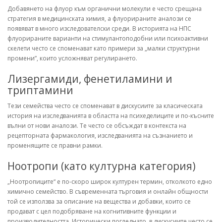
Добавянето на флуор към органични молекули е често срещана
стратегия в медицинската химия, а флуорираните аналози се
появяват в много изследователски среди. В историята на НПС
флуорираните варианти на стимулантоподобни или психоактивни
скелети често се споменават като примери за „малки структурни
промени”, които усложняват регулирането.
Лизергамиди, фенетиламини и
триптамини
Тези семейства често се споменават в дискусиите за класическата
история на изследванията в областта на психеделиците и по-късните
вълни от нови аналози. Те често се обсъждат в контекста на
рецепторната фармакология, изследванията на съзнанието и
променящите се правни рамки.
Ноотропи (като културна категория)
„Ноотропиците“ е по-скоро широк културен термин, отколкото едно
химично семейство. В съвременната търговия и онлайн общности
той се използва за описание на вещества и добавки, които се
продават с цел подобряване на когнитивните функции и
производителността. Исторически погледнато, в дискусиите често се