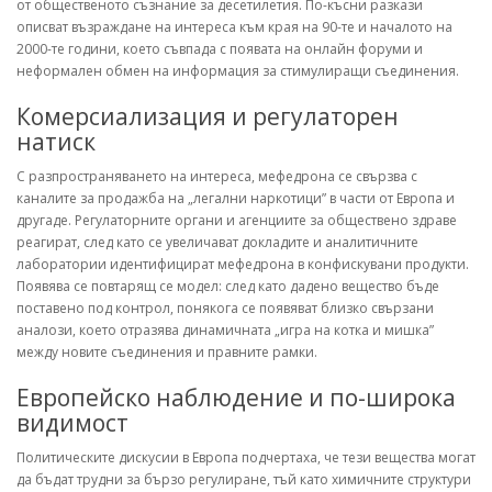
от общественото съзнание за десетилетия. По-късни разкази
описват възраждане на интереса към края на 90-те и началото на
2000-те години, което съвпада с появата на онлайн форуми и
неформален обмен на информация за стимулиращи съединения.
Комерсиализация и регулаторен
натиск
С разпространяването на интереса, мефедрона се свързва с
каналите за продажба на „легални наркотици” в части от Европа и
другаде. Регулаторните органи и агенциите за обществено здраве
реагират, след като се увеличават докладите и аналитичните
лаборатории идентифицират мефедрона в конфискувани продукти.
Появява се повтарящ се модел: след като дадено вещество бъде
поставено под контрол, понякога се появяват близко свързани
аналози, което отразява динамичната „игра на котка и мишка”
между новите съединения и правните рамки.
Европейско наблюдение и по-широка
видимост
Политическите дискусии в Европа подчертаха, че тези вещества могат
да бъдат трудни за бързо регулиране, тъй като химичните структури