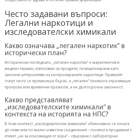
Често задавани въпроси:
Легални наркотици и
изследователски химикали
Какво означава „легален наркотик” в
исторически план?
Исторически погледнато, „легален наркотик” е маркетингов и
медиен термин, използван за продукти, позиционирани като
законни алтернативи на контролираните наркотици. Правният
статут често се променяше бързо, а „легален” понякога отразяваше
пропуски или временни празноти, а не дългосрочна законност.
Какво представляват
„изследователските химикали“ в
контекста на историята на НПС?
В този контекст „изследователски химикали“ обикновено се отнася
до нови или по-малко известни съединения – понякога продавани с
етикет „не за консумация от хора“ – свързани с лабораторни