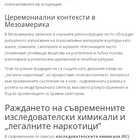
психоактивните му асоциации.
Церемониални контексти в
Мезоамерика
В Мезоамерика записите и научните реконструкции често обсъждат
ритуалното използване на психоактивни материали в култури като
маите, олмеките, сапотеките и ацтеките. Източниците често
споменават упойващи вещества на растителна и гъбна основа,
използвани в религиозни церемонии и лечебни ритуали.
Тези по-ранни традиции не са същите като днешния пазар на
„легални наркотици”, но предоставят полезен контекст: интересът
към променените състояния не е нов – съвременната разлика е
ролята на индустриалната синтеза, масовото разпространение и
бързо променящите се правни категории.
Раждането на съвременните
изследователски химикали и
„легалните наркотици”
В съвременния си смисъл,
изследователските химикали (RC)