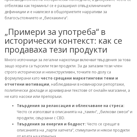
отбелязва как терминът се е разширил отвъд клиничните
дефиниции и е навлезел в общоприетите нарративи за
благосъстоянието и „биохакинга“.
„Примери за употреба“ в
исторически контекст: как се
продаваха тези продукти
Много източници за легални наркотици включват твърдения за това
защо хората са търсили тези продукти. За да запазим този член
строго исторически и неинструктивен, точките по-долу са
формулирани като
често срещани маркетингови теми и
отчетени мотивации
, наблюдавани в новинарски репортажи,
политически доклади и архивирани текстове от онлайн магазини, а
не като насоки или препоръки.
Твърдения за релаксация и облекчаване на стреса:
Често се използват в описанията на „тамян“, „билкови смеси“ и
продукти, свързани с CBD.
Твърдения за енергия и бодрост:
Често се срещат в
описанията на „парти хапчета“, стимуланти и някои продукти
от ерата на катинона.