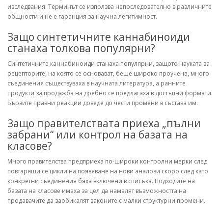
изследвания. Терминът се използва непоследователно в различните
общности и не е гаранция за научна легитимност.
Защо синтетичните каннабиноиди
станаха толкова популярни?
Синтетичните каннабиноиди станаха популярни, защото науката за
рецепторите, на която се основават, беше широко проучена, много
съединения съществуваха в научната литература, а ранните
продукти за продажба на дребно се предлагаха в достъпни формати.
Бързите правни реакции доведе до чести промени в състава им.
Защо правителствата приеха „пълни
забрани“ или контрол на базата на
класове?
Много правителства предприеха по-широки контролни мерки след
повтарящи се цикли на появяване на нови аналози скоро след като
конкретни съединения бяха включени в списъка. Подходите на
базата на класове имаха за цел да намалят възможността на
продавачите да заобикалят законите с малки структурни промени.