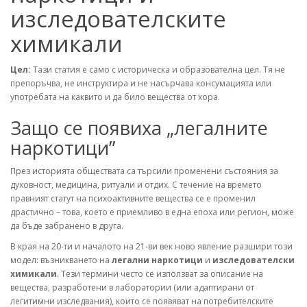
изследователските
химикали
Цел:
Тази статия е само с историческа и образователна цел. Тя не
препоръчва, не инструктира и не насърчава консумацията или
употребата на каквито и да било вещества от хора.
Защо се появиха „легалните
наркотици”
През историята обществата са търсили променени състояния за
духовност, медицина, ритуали и отдих. С течение на времето
правният статут на психоактивните вещества се е променил
драстично – това, което е приемливо в една епоха или регион, може
да бъде забранено в друга.
В края на 20-ти и началото на 21-ви век ново явление разшири този
модел: възникването на
легални наркотици
и
изследователски
химикали
. Тези термини често се използват за описание на
вещества, разработени в лаборатории (или адаптирани от
легитимни изследвания), които се появяват на потребителските