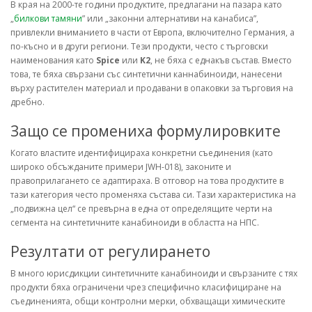
В края на 2000-те години продуктите, предлагани на пазара като
„
билкови тамяни
” или „законни алтернативи на канабиса”,
привлекли вниманието в части от Европа, включително Германия, а
по-късно и в други региони. Тези продукти, често с търговски
наименования като
Spice
или
K2
, не бяха с еднакъв състав. Вместо
това, те бяха свързани със синтетични каннабиноиди, нанесени
върху растителен материал и продавани в опаковки за търговия на
дребно.
Защо се промениха формулировките
Когато властите идентифицираха конкретни съединения (като
широко обсъжданите примери JWH-018), законите и
правоприлагането се адаптираха. В отговор на това продуктите в
тази категория често променяха състава си. Тази характеристика на
„подвижна цел“ се превърна в една от определящите черти на
сегмента на синтетичните канабиноиди в областта на НПС.
Резултати от регулирането
В много юрисдикции синтетичните канабиноиди и свързаните с тях
продукти бяха ограничени чрез специфично класифициране на
съединенията, общи контролни мерки, обхващащи химическите