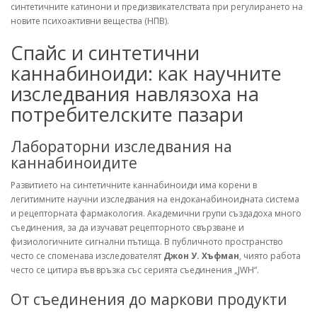
синтетичните катинони и предизвикателствата при регулирането на
новите психоактивни вещества (НПВ).
Спайс и синтетични
каннабиноиди: как научните
изследвания навлязоха на
потребителските пазари
Лабораторни изследвания на
каннабиноидите
Развитието на синтетичните каннабиноиди има корени в
легитимните научни изследвания на ендоканабиноидната система
и рецепторната фармакология. Академични групи създадоха много
съединения, за да изучават рецепторното свързване и
физиологичните сигнални пътища. В публичното пространство
често се споменава изследователят
Джон У. Хъфман
, чиято работа
често се цитира във връзка със серията съединения „JWH“.
От съединения до маркови продукти