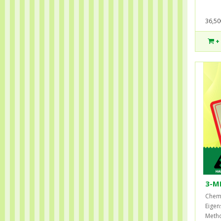
36,50
+
3-M
Chemi
Eigen
Methox