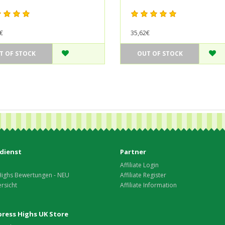
€
35,62€
T OF STOCK
OUT OF STOCK
dienst
Partner
Affiliate Login
Highs Bewertungen - NEU
Affiliate Register
rsicht
Affiliate Information
xpress Highs UK Store