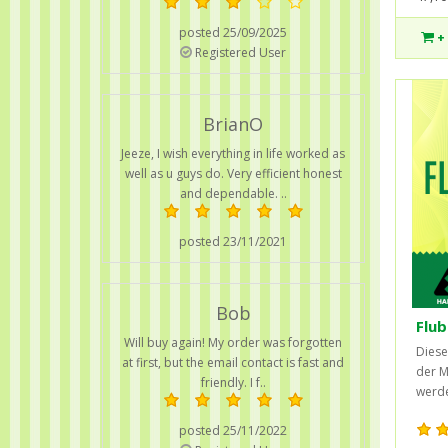
posted 25/09/2025
+
Registered User
BrianO
Jeeze, I wish everything in life worked as
well as u guys do. Very efficient honest
and dependable. ..
posted 23/11/2021
Bob
Flub
Will buy again! My order was forgotten
Diese
at first, but the email contact is fast and
der M
friendly. I f..
werde
posted 25/11/2022