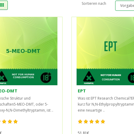
Sortieren nach
EO-DMT
EPT
sche Struktur und
Was ist EPT Research Chemical?E
schaften5-MEO-DMT, oder 5-
kurz für N,N-Ethylpropyltryptamin,
xy-N,N-Dimethyltryptamin, ist ..
eine neuartige ..
€
51,81€