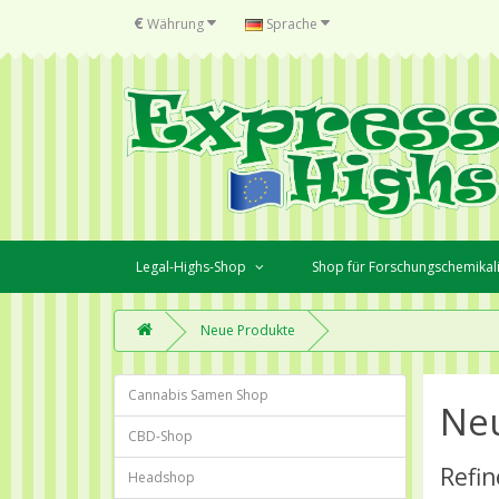
€
Währung
Sprache
Legal-Highs-Shop
Shop für Forschungschemikal
Neue Produkte
Cannabis Samen Shop
Ne
CBD-Shop
Refin
Headshop