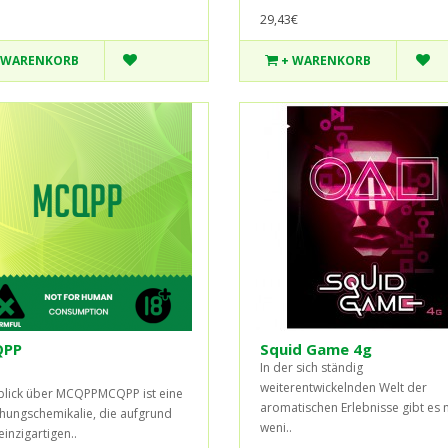
29,43€
 WARENKORB
+ WARENKORB
PP
Squid Game 4g
In der sich ständig
weiterentwickelnden Welt der
lick über MCQPPMCQPP ist eine
aromatischen Erlebnisse gibt es 
hungschemikalie, die aufgrund
weni..
einzigartigen..