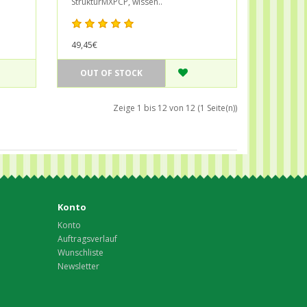
StrukturMXPCP, wissen..
49,45€
OUT OF STOCK
Zeige 1 bis 12 von 12 (1 Seite(n))
Konto
Konto
Auftragsverlauf
Wunschliste
Newsletter