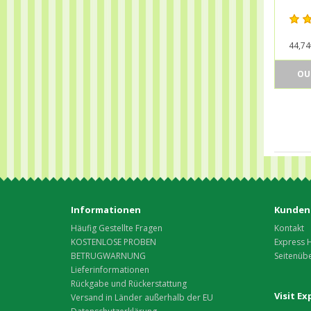
44,74
OU
Informationen
Kunden
Häufig Gestellte Fragen
Kontakt
KOSTENLOSE PROBEN
Express 
BETRUGWARNUNG
Seitenübe
Lieferinformationen
Rückgabe und Rückerstattung
Visit E
Versand in Länder außerhalb der EU