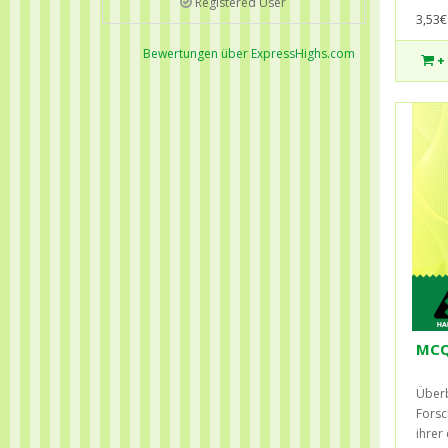
Registered User
3,53€
Bewertungen über ExpressHighs.com
+
MCQ
Überb
Forsc
ihrer 