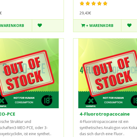
29,43€
€
 WARENKORB
+ WARENKORB
EO-PCE
4-Fluorotropacocaine
sche Struktur und
4-Fluorotropacocaine ist ein
schaften3-MEO-PCE, oder 3-
synthetisches Analogon von Koka
yeticyclidin, ist eine synthet..
das sich durch eine Fluor..