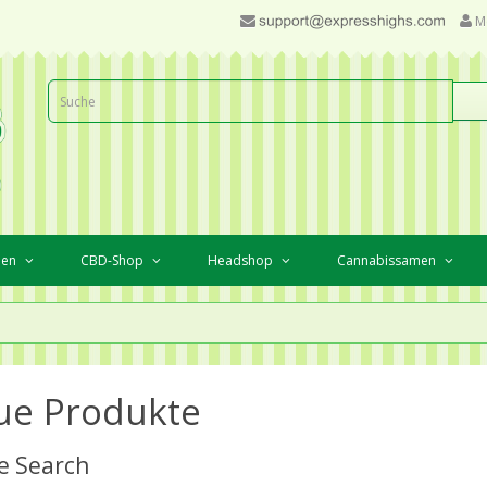
M
ien
CBD-Shop
Headshop
Cannabissamen
ue Produkte
e Search