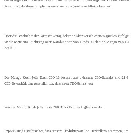
des Mango Kush Jelly Hash CBD 1G allerdings nicht für Anfänger. Es ist eine potente
Mischung, die ihnen möglicherweise keine angenehmen Effekte beschert.
Über die Geschichte der Sorte ist wenig bekannt, aber verschiedenen Quellen zufolge
ist die Sorte eine Züchtung oder Kombination von Hindu Kush und Mango von KC
Brains.
Die Mango Kush Jelly Hash CBD 1G besteht aus 1 Gramm CBD-Extrakt und 22%
CBD. Es enthält den gesetzlich zugelassenen THC-Gehalt von
Warum Mango Kush Jelly Hash CBD 1G bei Express Highs erwerben
Express Highs stellt sicher, dass unsere Produkte von Top-Herstellern stammen, um