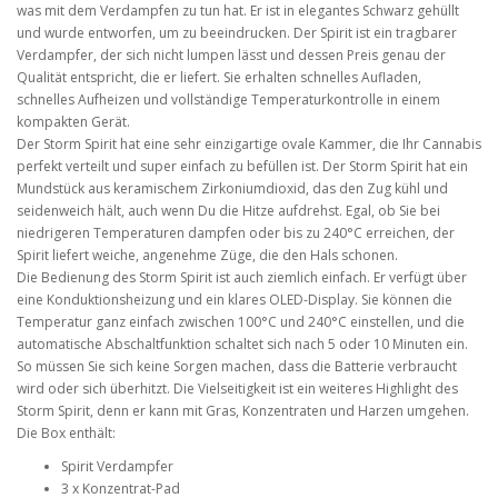
was mit dem Verdampfen zu tun hat. Er ist in elegantes Schwarz gehüllt
und wurde entworfen, um zu beeindrucken. Der Spirit ist ein tragbarer
Verdampfer, der sich nicht lumpen lässt und dessen Preis genau der
Qualität entspricht, die er liefert. Sie erhalten schnelles Aufladen,
schnelles Aufheizen und vollständige Temperaturkontrolle in einem
kompakten Gerät.
Der Storm Spirit hat eine sehr einzigartige ovale Kammer, die Ihr Cannabis
perfekt verteilt und super einfach zu befüllen ist. Der Storm Spirit hat ein
Mundstück aus keramischem Zirkoniumdioxid, das den Zug kühl und
seidenweich hält, auch wenn Du die Hitze aufdrehst. Egal, ob Sie bei
niedrigeren Temperaturen dampfen oder bis zu 240°C erreichen, der
Spirit liefert weiche, angenehme Züge, die den Hals schonen.
Die Bedienung des Storm Spirit ist auch ziemlich einfach. Er verfügt über
eine Konduktionsheizung und ein klares OLED-Display. Sie können die
Temperatur ganz einfach zwischen 100°C und 240°C einstellen, und die
automatische Abschaltfunktion schaltet sich nach 5 oder 10 Minuten ein.
So müssen Sie sich keine Sorgen machen, dass die Batterie verbraucht
wird oder sich überhitzt. Die Vielseitigkeit ist ein weiteres Highlight des
Storm Spirit, denn er kann mit Gras, Konzentraten und Harzen umgehen.
Die Box enthält:
Spirit Verdampfer
3 x Konzentrat-Pad