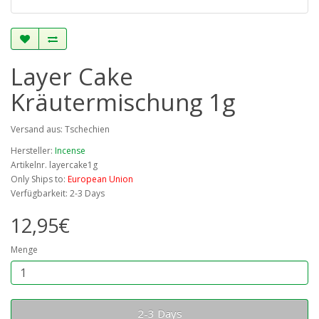
Layer Cake
Kräutermischung 1g
Versand aus: Tschechien
Hersteller:
Incense
Artikelnr. layercake1g
Only Ships to:
European Union
Verfügbarkeit: 2-3 Days
12,95€
Menge
2-3 Days