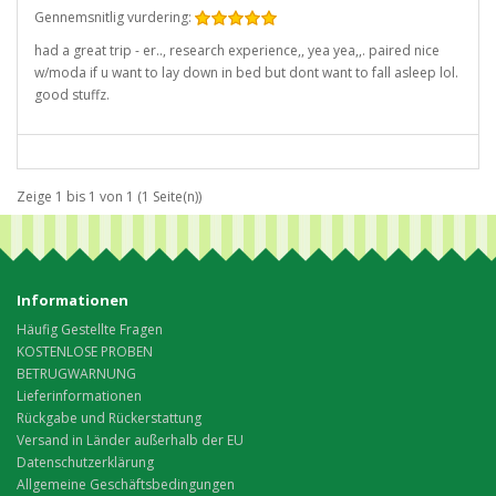
Gennemsnitlig vurdering:
had a great trip - er.., research experience,, yea yea,,. paired nice
w/moda if u want to lay down in bed but dont want to fall asleep lol.
good stuffz.
Zeige 1 bis 1 von 1 (1 Seite(n))
Informationen
Häufig Gestellte Fragen
KOSTENLOSE PROBEN
BETRUGWARNUNG
Lieferinformationen
Rückgabe und Rückerstattung
Versand in Länder außerhalb der EU
Datenschutzerklärung
Allgemeine Geschäftsbedingungen