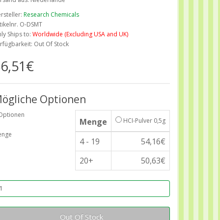
rsteller:
Research Chemicals
tikelnr. O-DSMT
ly Ships to:
Worldwide (Excluding USA and UK)
rfügbarkeit: Out Of Stock
6,51€
ögliche Optionen
Optionen
Menge
HCI-Pulver 0,5g
enge
4 - 19
54,16€
20+
50,63€
Out Of Stock