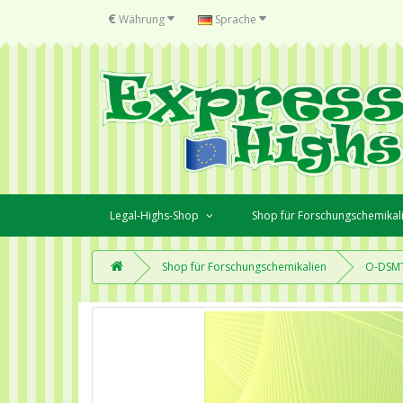
€
Währung
Sprache
Legal-Highs-Shop
Shop für Forschungschemikal
Shop für Forschungschemikalien
O-DSM