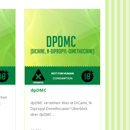
dpDMC
achen
dpDMC verstehen: Was ist DiCaine, N-
t
Dipropyl-Dimethocaine? Überblick
über dpDMC ..