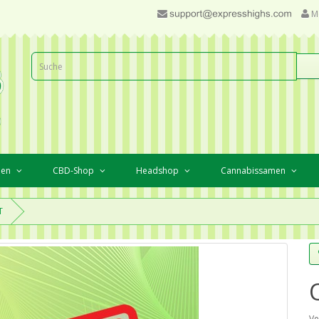
M
ien
CBD-Shop
Headshop
Cannabissamen
T
Ve