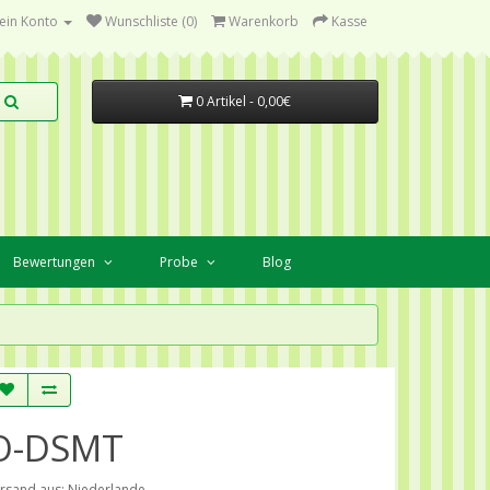
ein Konto
Wunschliste (0)
Warenkorb
Kasse
0 Artikel - 0,00€
Bewertungen
Probe
Blog
O-DSMT
rsand aus: Niederlande