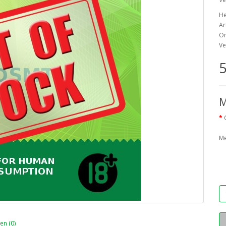
He
Ar
On
Ve
5
M
M
n (0)