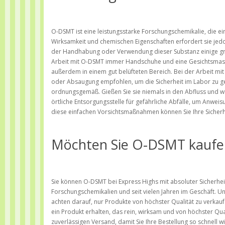
O-DSMT ist eine leistungsstarke Forschungschemikalie, die e
Wirksamkeit und chemischen Eigenschaften erfordert sie jedo
der Handhabung oder Verwendung dieser Substanz einige gru
Arbeit mit O-DSMT immer Handschuhe und eine Gesichtsmaske.
außerdem in einem gut belüfteten Bereich. Bei der Arbeit m
oder Absaugung empfohlen, um die Sicherheit im Labor zu gew
ordnungsgemäß. Gießen Sie sie niemals in den Abfluss und wer
örtliche Entsorgungsstelle für gefährliche Abfälle, um Anwei
diese einfachen Vorsichtsmaßnahmen können Sie Ihre Sicherh
Möchten Sie O-DSMT kaufe
Sie können O-DSMT bei Express Highs mit absoluter Sicherhei
Forschungschemikalien und seit vielen Jahren im Geschäft. 
achten darauf, nur Produkte von höchster Qualität zu verkauf
ein Produkt erhalten, das rein, wirksam und von höchster Qual
zuverlässigen Versand, damit Sie Ihre Bestellung so schnell w