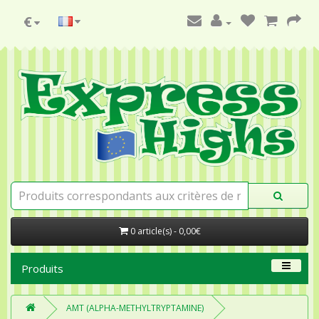
€
0 article(s) - 0,00€
Produits
AMT (ALPHA-METHYLTRYPTAMINE)