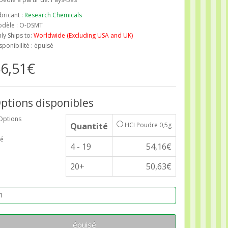
bricant :
Research Chemicals
dèle : O-DSMT
ly Ships to:
Worldwide (Excluding USA and UK)
sponibilité : épuisé
6,51€
ptions disponibles
Options
Quantité
HCI Poudre 0,5g
é
4 - 19
54,16€
20+
50,63€
épuisé