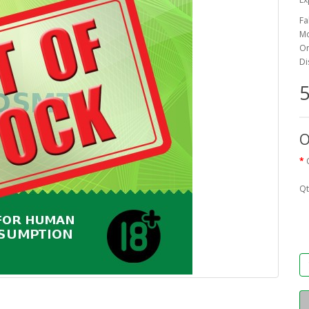
Fa
Mo
On
Di
5
O
Qt