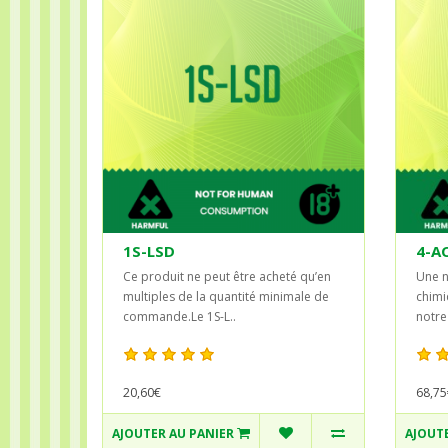
1S-LSD
4-A
Ce produit ne peut être acheté qu’en
Une n
multiples de la quantité minimale de
chimi
commande.Le 1S-L..
notre
20,60€
68,75
AJOUTER AU PANIER
AJOUTE