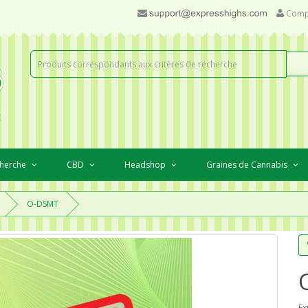
Comp
cherche
CBD
Headshop
Graines de Cannabis
O-DSMT
Ex