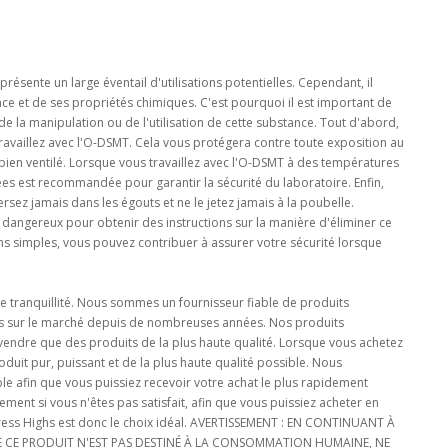
ésente un large éventail d'utilisations potentielles. Cependant, il
e et de ses propriétés chimiques. C'est pourquoi il est important de
e la manipulation ou de l'utilisation de cette substance. Tout d'abord,
ravaillez avec l'O-DSMT. Cela vous protégera contre toute exposition au
t bien ventilé. Lorsque vous travaillez avec l'O-DSMT à des températures
es est recommandée pour garantir la sécurité du laboratoire. Enfin,
rsez jamais dans les égouts et ne le jetez jamais à la poubelle.
s dangereux pour obtenir des instructions sur la manière d'éliminer ce
ns simples, vous pouvez contribuer à assurer votre sécurité lorsque
 tranquillité. Nous sommes un fournisseur fiable de produits
s sur le marché depuis de nombreuses années. Nos produits
 vendre que des produits de la plus haute qualité. Lorsque vous achetez
duit pur, puissant et de la plus haute qualité possible. Nous
ble afin que vous puissiez recevoir votre achat le plus rapidement
nt si vous n'êtes pas satisfait, afin que vous puissiez acheter en
press Highs est donc le choix idéal. AVERTISSEMENT : EN CONTINUANT À
E CE PRODUIT N'EST PAS DESTINÉ À LA CONSOMMATION HUMAINE, NE