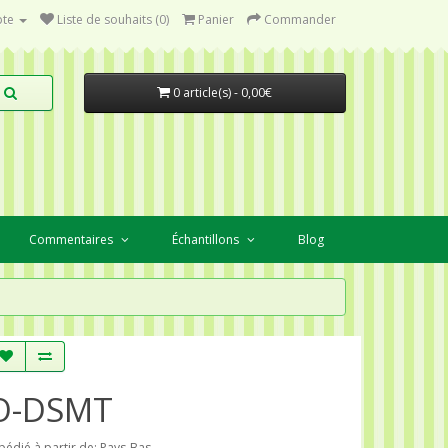
te
Liste de souhaits (0)
Panier
Commander
0 article(s) - 0,00€
Commentaires
Échantillons
Blog
O-DSMT
pédié à partir de: Pays-Bas