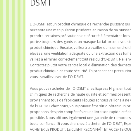
DSMT
L'O-DSMT est un produit chimique de recherche puissant qui pr
nécessite une manipulation prudente en raison de sa puissanc
prendre certaines précautions de sécurité élémentaires lors d
portez toujours des gants et un masque facial lorsque vous t
produit chimique. Ensuite, veillez à travailler dans un endroi
élevées, une ventilation adéquate ou une extraction des fumé
veillez à éliminer correctement tout résidu d'O-DSMT. Ne le ve
Contactez plutôt votre centre local d'élimination des déchet
produit chimique en toute sécurité. En prenant ces précautio
vous travaillez avec de l'O-DSMT.
Vous pouvez acheter de l'O-DSMT chez Express Highs en toute
chimiques de recherche de haute qualité et sommes présent
proviennent tous de fabricants réputés et nous veillons à ne
de l'O-DSMT chez nous, vous pouvez être sûr d'obtenir un pro
proposons des prix compétitifs et une livraison rapide et fia
possible. Nous offrons également une garantie de rembourseme
toute confiance. Si vous cherchez à acheter de l'O-DSMT, Ex
ACHETER LE PRODUIT, LE CLIENT RECONNAÎT ET ACCEPTE QU