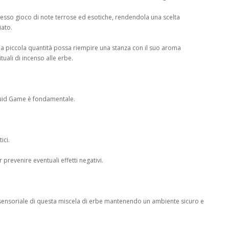
esso gioco di note terrose ed esotiche, rendendola una scelta
iato.
na piccola quantità possa riempire una stanza con il suo aroma
uali di incenso alle erbe.
Squid Game è fondamentale.
ici.
 prevenire eventuali effetti negativi.
sensoriale di questa miscela di erbe mantenendo un ambiente sicuro e