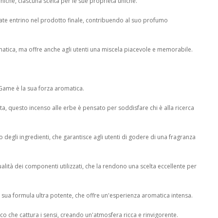
che, ciascuna scelta per le sue proprietà uniche.
iate entrino nel prodotto finale, contribuendo al suo profumo
atica, ma offre anche agli utenti una miscela piacevole e memorabile.
Game è la sua forza aromatica.
a, questo incenso alle erbe è pensato per soddisfare chi è alla ricerca
o degli ingredienti, che garantisce agli utenti di godere di una fragranza
alità dei componenti utilizzati, che la rendono una scelta eccellente per
 sua formula ultra potente, che offre un'esperienza aromatica intensa.
ico che cattura i sensi, creando un'atmosfera ricca e rinvigorente.