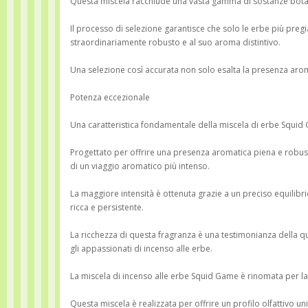
Questa miscela racchiude una vasta gamma di sostanze botani
Il processo di selezione garantisce che solo le erbe più preg
straordinariamente robusto e al suo aroma distintivo.
Una selezione così accurata non solo esalta la presenza arom
Potenza eccezionale
Una caratteristica fondamentale della miscela di erbe Squid 
Progettato per offrire una presenza aromatica piena e robust
di un viaggio aromatico più intenso.
La maggiore intensità è ottenuta grazie a un preciso equilibri
ricca e persistente.
La ricchezza di questa fragranza è una testimonianza della qu
gli appassionati di incenso alle erbe.
La miscela di incenso alle erbe Squid Game è rinomata per la
Questa miscela è realizzata per offrire un profilo olfattivo un