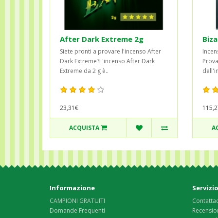
After Dark Extreme 2g
Biza
Siete pronti a provare l'incenso After
Incen
Dark Extreme?L'incenso After Dark
Prova
Extreme da 2 g è..
dell'i
23,31€
115,2
ACQUISTA
A
Informazione
Servizio
CAMPIONI GRATUITI
Contattac
Domande Frequenti
Recension