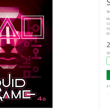
Sp
Ma
Co
On
Di
2
Qt
2 