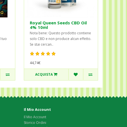
Royal Queen Seeds CBD Oil
4% 10ml
Nota bene: Questo prodotto contiene
l tuo
solo CBD e non produce alcun effetto.
Se stai cercan..
44,74€
ACQUISTA
Il Mio Account
Il Mio Account
Storico Ordini