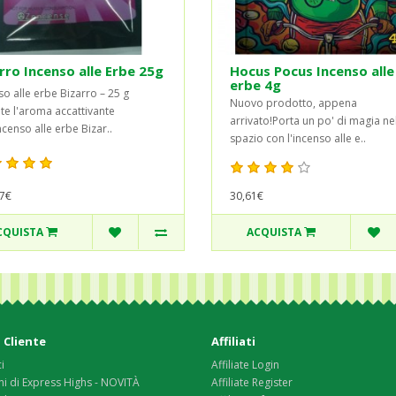
rro Incenso alle Erbe 25g
Hocus Pocus Incenso alle
erbe 4g
so alle erbe Bizarro – 25 g
Nuovo prodotto, appena
te l'aroma accattivante
arrivato!Porta un po' di magia ne
ncenso alle erbe Bizar..
spazio con l'incenso alle e..
30,61€
7€
CQUISTA
ACQUISTA
 Cliente
Affiliati
i
Affiliate Login
i di Express Highs - NOVITÀ
Affiliate Register