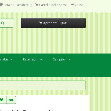
Lista dei Desideri (0)
Carrello della Spesa
Cassa
0 prodotti - 0,00€
nnabis
Recensioni
Campioni