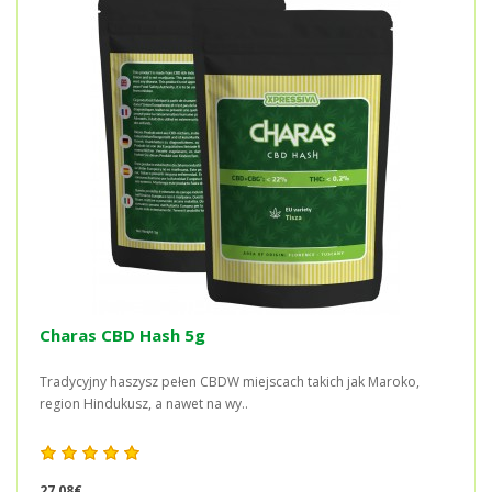
Charas CBD Hash 5g
Tradycyjny haszysz pełen CBDW miejscach takich jak Maroko,
region Hindukusz, a nawet na wy..
27,08€