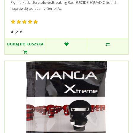
Płynne kadzidło ziołowe.Breaking Bad SUICIDE SQUAD C-liquid –
naprawdę polecamy! Serio! A..
41,21€
DODAJ DO KOSZYKA