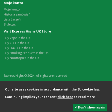
Moje konto
Moje konto
Historia zamówień
Lista życzeń
Biuletyn:
Visit Express Highs UK Store
Buy Vape in the UK
Buy CBD in the UK
Buy H4CBD in the UK
Buy Smoking Products in the UK
Buy Nootropics in the UK
Express Highs © 2024. All rights are reserved
Our site uses cookies in accordance with the EU cookie law.
Continuing implies your consent
click here
to read more
✔ Don’t show again