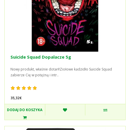
Suicide Squad Dopalacze 5g
Nowy produkt, właśnie dotarł!Ziołowe kadzidło Suicide Squad
zabierze Cię w potężną i intr..
35,32€
DODAJ DO KOSZYKA