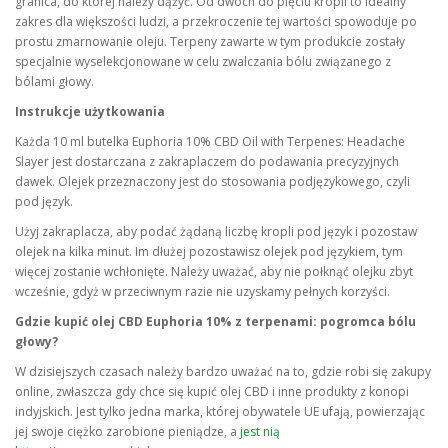
granica, do której należy dążyć. Od dwóch do pięciu kropli to idealny
zakres dla większości ludzi, a przekroczenie tej wartości spowoduje po
prostu zmarnowanie oleju. Terpeny zawarte w tym produkcie zostały
specjalnie wyselekcjonowane w celu zwalczania bólu związanego z
bólami głowy.
Instrukcje użytkowania
Każda 10 ml butelka Euphoria 10% CBD Oil with Terpenes: Headache
Slayer jest dostarczana z zakraplaczem do podawania precyzyjnych
dawek. Olejek przeznaczony jest do stosowania podjęzykowego, czyli
pod język.
Użyj zakraplacza, aby podać żądaną liczbę kropli pod język i pozostaw
olejek na kilka minut. Im dłużej pozostawisz olejek pod językiem, tym
więcej zostanie wchłonięte. Należy uważać, aby nie połknąć olejku zbyt
wcześnie, gdyż w przeciwnym razie nie uzyskamy pełnych korzyści.
Gdzie kupić olej CBD Euphoria 10% z terpenami: pogromca bólu
głowy?
W dzisiejszych czasach należy bardzo uważać na to, gdzie robi się zakupy
online, zwłaszcza gdy chce się kupić olej CBD i inne produkty z konopi
indyjskich. Jest tylko jedna marka, której obywatele UE ufają, powierzając
jej swoje ciężko zarobione pieniądze, a
jest nią