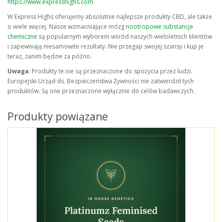
https://www.expresshighs.com.
W Express Highs oferujemy absolutnie najlepsze produkty CBD, ale także
o wiele więcej. Nasze wzmacniające mózg
nootropowe substancje
chemiczne
są popularnym wyborem wśród naszych wieloletnich klientów
i zapewniają niesamowite rezultaty. Nie przegap swojej szansy i kup je
teraz, zanim będzie za późno.
Uwaga
: Produkty te nie są przeznaczone do spożycia przez ludzi.
Europejski Urząd ds. Bezpieczeństwa Żywności nie zatwierdził tych
produktów. Są one przeznaczone wyłącznie do celów badawczych.
Produkty powiązane