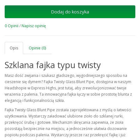
Dodaj do koszyka
0 Opinii
/
Napisz opinię
Opis
Opinie (0)
Szklana fajka typu twisty
Masz dość zwijania i szukasz gładszego, wygodniejszego sposobu na
cieszenie się dymem? Fajka Twisty Glass Blunt Pipe, dostępna w naszym
Headshopie w Express Highs, jest tutaj, aby zrewolucjonizować twoje
wrażenia z palenia. Ta innowacyjna fajka łączy w sobie prostotę blunta z
elegancją i funkcjonalnością szkła.
Fajka Twisty Glass Blunt Pipe została zaprojektowana z myślą o łatwości
użytkowania. Wystarczy załadować ulubione zioło do szklanej rurki,
przekręcić śrubę i gotowe. Mechanizm skręcania zapewnia, że zioła
pozostają bezpiecznie na miejscu, a jednocześnie ułatwia dozowanie
popiołu podczas palenia. Wystarczy jeszcze raz przekręcić fajkę i już