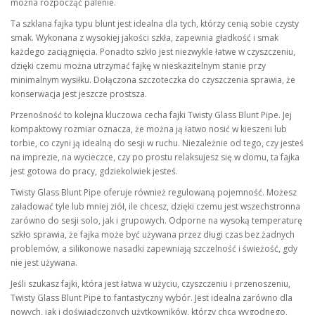
można rozpocząć palenie.
Ta szklana fajka typu blunt jest idealna dla tych, którzy cenią sobie czysty
smak. Wykonana z wysokiej jakości szkła, zapewnia gładkość i smak
każdego zaciągnięcia. Ponadto szkło jest niezwykle łatwe w czyszczeniu,
dzięki czemu można utrzymać fajkę w nieskazitelnym stanie przy
minimalnym wysiłku. Dołączona szczoteczka do czyszczenia sprawia, że
konserwacja jest jeszcze prostsza.
Przenośność to kolejna kluczowa cecha fajki Twisty Glass Blunt Pipe. Jej
kompaktowy rozmiar oznacza, że można ją łatwo nosić w kieszeni lub
torbie, co czyni ją idealną do sesji w ruchu. Niezależnie od tego, czy jesteś
na imprezie, na wycieczce, czy po prostu relaksujesz się w domu, ta fajka
jest gotowa do pracy, gdziekolwiek jesteś.
Twisty Glass Blunt Pipe oferuje również regulowaną pojemność. Możesz
załadować tyle lub mniej ziół, ile chcesz, dzięki czemu jest wszechstronna
zarówno do sesji solo, jak i grupowych. Odporne na wysoką temperaturę
szkło sprawia, że fajka może być używana przez długi czas bez żadnych
problemów, a silikonowe nasadki zapewniają szczelność i świeżość, gdy
nie jest używana.
Jeśli szukasz fajki, która jest łatwa w użyciu, czyszczeniu i przenoszeniu,
Twisty Glass Blunt Pipe to fantastyczny wybór. Jest idealna zarówno dla
nowych, jak i doświadczonych użytkowników, którzy chcą wygodnego,