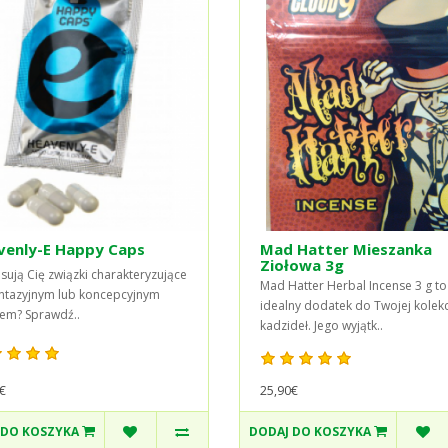
venly-E Happy Caps
Mad Hatter Mieszanka
Ziołowa 3g
esują Cię związki charakteryzujące
Mad Hatter Herbal Incense 3 g to
antazyjnym lub koncepcyjnym
idealny dodatek do Twojej kolekc
iem? Sprawdź..
kadzideł. Jego wyjątk..
25,90€
€
 DO KOSZYKA
DODAJ DO KOSZYKA