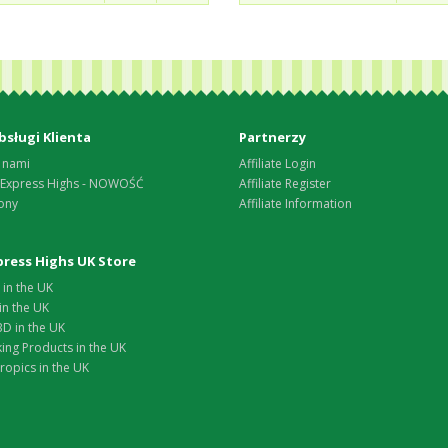
bsługi Klienta
Partnerzy
 nami
Affiliate Login
 Express Highs - NOWOŚĆ
Affiliate Register
ony
Affiliate Information
xpress Highs UK Store
in the UK
in the UK
D in the UK
ing Products in the UK
opics in the UK