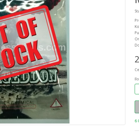
St
Pr
Ko
Pu
On
Do
2
Ce
Il
6 