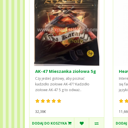
AK-47 Mieszanka ziołowa 5g
Hea
Czy jesteś gotowy, aby poznać
Inter
kadzidło ziołowe AK-47? Kadzidło
się f
ziołowe AK-47 5 g to odważ..
język
32,38€
11,66
DODAJ DO KOSZYKA
DODAJ