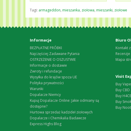
Tagi:
armageddon
,
mieszanka
,
ziołowa
,
mieszanki
,
ziołowe
Informacje
Biuro O
BEZPŁATNE PRÓBKI
Kontakt z
Najczęściej Zadawane Pytania
Recenzje
OSTRZEŻENIE O OSZUSTWIE
Mapa str
Informacje o dostawie
Zwroty i refundacje
Visit E
Wysyłka do krajów spoza UE
Polityka prywatności
Buy Vape 
Warunki
Buy CBD 
Dopalacze Niemcy
Buy H4CB
Kupuj Dopalacze Online: Jakie odmiany są
Buy Smok
dostępne?
Buy Nootr
Hurtowa sprzedaż kadzideł ziołowych
Dopalacze i Chemikalia Badawcze
Express Highs Blog