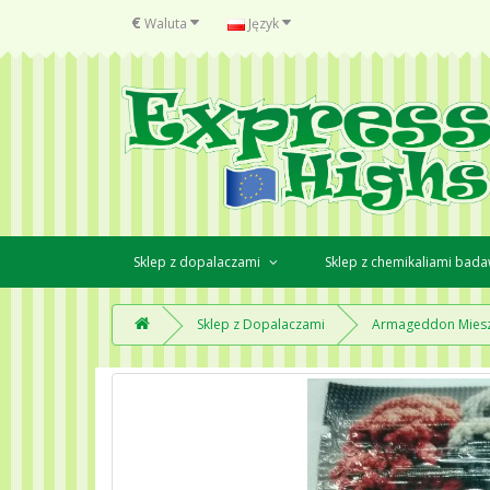
€
Waluta
Język
Sklep z dopalaczami
Sklep z chemikaliami bad
Sklep z Dopalaczami
Armageddon Miesz