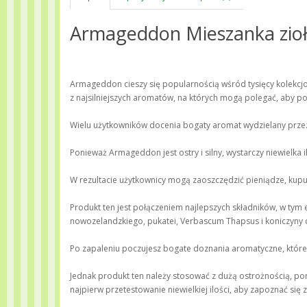
Armageddon Mieszanka zio
Armageddon cieszy się popularnością wśród tysięcy kolekcj
z najsilniejszych aromatów, na których mogą polegać, aby po
Wielu użytkowników docenia bogaty aromat wydzielany przez
Ponieważ Armageddon jest ostry i silny, wystarczy niewielka
W rezultacie użytkownicy mogą zaoszczędzić pieniądze, kupują
Produkt ten jest połączeniem najlepszych składników, w tym 
nowozelandzkiego, pukatei, Verbascum Thapsus i koniczyny c
Po zapaleniu poczujesz bogate doznania aromatyczne, które t
Jednak produkt ten należy stosować z dużą ostrożnością, po
najpierw przetestowanie niewielkiej ilości, aby zapoznać si