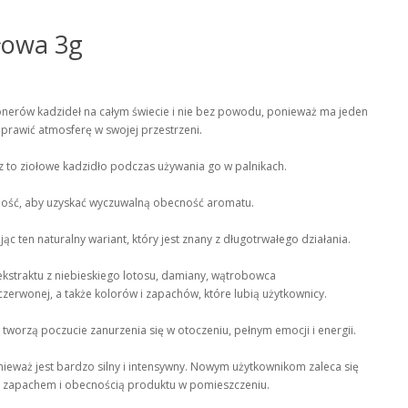
łowa 3g
onerów kadzideł na całym świecie i nie bez powodu, ponieważ ma jeden
prawić atmosferę w swojej przestrzeni.
 to ziołowe kadzidło podczas używania go w palnikach.
 ilość, aby uzyskać wyczuwalną obecność aromatu.
c ten naturalny wariant, który jest znany z długotrwałego działania.
ekstraktu z niebieskiego lotosu, damiany, wątrobowca
zerwonej, a także kolorów i zapachów, które lubią użytkownicy.
worzą poczucie zanurzenia się w otoczeniu, pełnym emocji i energii.
nieważ jest bardzo silny i intensywny. Nowym użytkownikom zaleca się
ę z zapachem i obecnością produktu w pomieszczeniu.