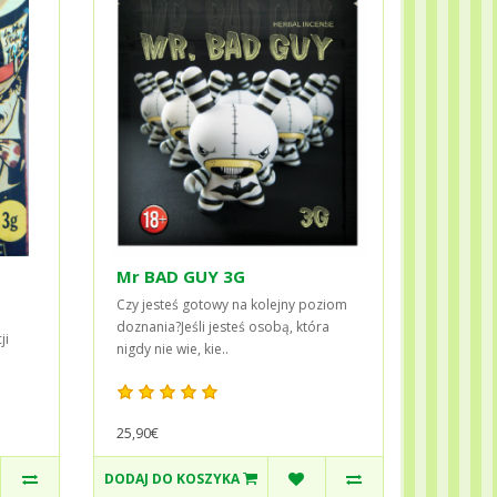
Mr BAD GUY 3G
Czy jesteś gotowy na kolejny poziom
doznania?Jeśli jesteś osobą, która
ji
nigdy nie wie, kie..
25,90€
DODAJ DO KOSZYKA