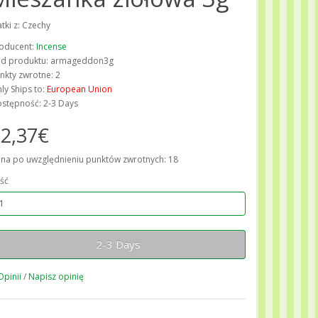
atki z: Czechy
oducent:
Incense
d produktu: armageddon3g
nkty zwrotne: 2
ly Ships to:
European Union
stępność: 2-3 Days
2,37€
na po uwzględnieniu punktów zwrotnych: 18
ość
2-3 Days
Opinii
/
Napisz opinię