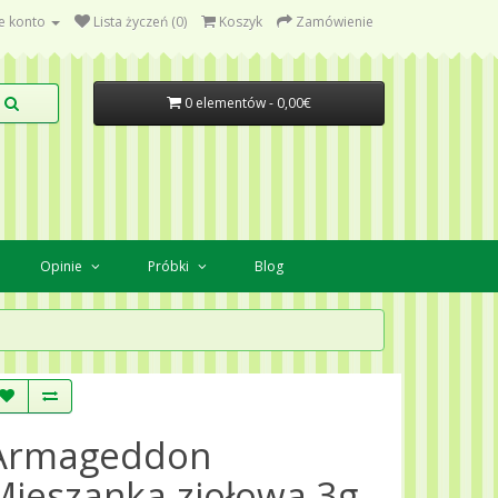
e konto
Lista życzeń (0)
Koszyk
Zamówienie
0 elementów - 0,00€
Opinie
Próbki
Blog
Armageddon
Mieszanka ziołowa 3g