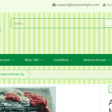
Moj
awczymi
Sklep CBD
Headshop
Nasiona Konopi
anka ziołowa 3g