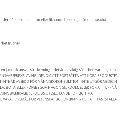
tudera 2-klormetkatinon eller liknande föreningar är det absolut
rhetsrutiner
en juridisk ansvarsfriskrivning – det är en viktig säkerhetsvarning som
ier. ANSVARSFRISKRIVNING: GENOM ATT FORTSÄTTA ATT KÖPA PRODUKTEN
INTE ÄR AVSEDD FÖR MÄNNISKOKONSUMTION, INTE UTGÖR MEDICIN
LA, BOTA ELLER FÖREBYGGA NÅGON SJUKDOM, ELLER FÖR ATT UPPNÅ
NINGSKEMIKALIER ERBJUDS UTESLUTANDE FÖR LIGITIMA
VARA FÖREMÅL FÖR VETENSKAPLIG FORSKNING FÖR ATT FASTSTÄLLA