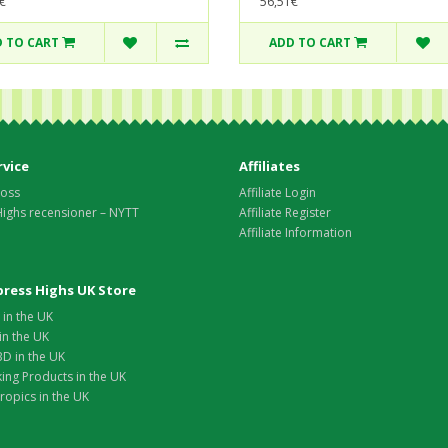
€
56,51€
 TO CART
ADD TO CART
vice
Affiliates
 oss
Affiliate Login
Highs recensioner – NYTT
Affiliate Register
Affiliate Information
xpress Highs UK Store
in the UK
in the UK
D in the UK
ing Products in the UK
opics in the UK