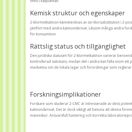
finns i katplantan.
Kemisk struktur och egenskaper
2-klormetkatinon kännetecknas av sin klorsubstitution i 2-po
jämfört med andra katinonderivat. Liksom många andra forskni
för konsumtion.
Rättslig status och tillgänglighet
Den juridiska statusen för 2-klormetkatinon varierar beroende
kontrollerad substans, medan det i andra kan falla inom ett
medvetna om de lokala lagar och förordningar som reglerar
Forskningsimplikationer
Forskare som studerar 2-CMC är intresserade av dess poten
katinonderivat. Det är dock viktigt att betona att denna före
människor. Ansvarsfull hantering och korrekta laboratorie