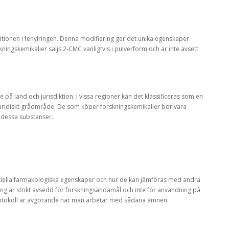
sitionen i fenylringen. Denna modifiering ger det unika egenskaper
ngskemikalier säljs 2-CMC vanligtvis i pulverform och är inte avsett
 på land och jurisdiktion. I vissa regioner kan det klassificeras som en
 juridiskt gråområde. De som köper forskningskemikalier bör vara
 dessa substanser.
tiella farmakologiska egenskaper och hur de kan jämföras med andra
ning är strikt avsedd för forskningsändamål och inte för användning på
protokoll är avgörande när man arbetar med sådana ämnen.