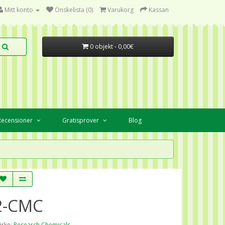
Mitt konto
Önskelista (0)
Varukorg
Kassan
0 objekt - 0,00€
Recensioner
Gratisprover
Blog
2-CMC
rke:
Research Chemicals