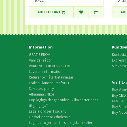
9,42€
51,81
ADD TO CART
ADD
Information
Kundser
GRATIS PROV
Kontakta
Vanliga Frågor
Express 
VARNING FÖR BEDRÄGERI
Sitekarta
Leveransinformation
Returer och återbetalningar
Visit E
Frakt till länder utanför EU
Sekretesspolicy
Buy Vape 
Allmänna villkor
Buy CBD 
Köp lagliga droger online: Vilka sorter finns
Buy H4CB
tillgängliga?
Buy Smok
Legala droger Tyskland
Buy Nootr
Herbal Incense Wholesale
Legala droger och forskningskemikalier