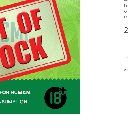
Pr
On
La
2
T
An