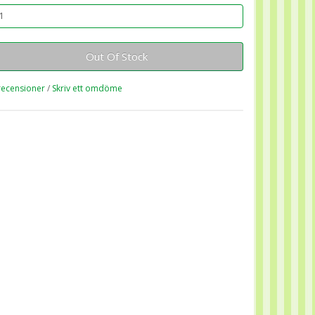
Out Of Stock
recensioner
/
Skriv ett omdöme