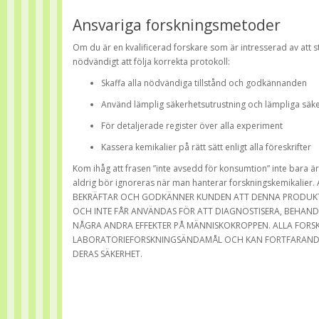
Ansvariga forskningsmetoder
Om du är en kvalificerad forskare som är intresserad av att s
nödvändigt att följa korrekta protokoll:
Skaffa alla nödvändiga tillstånd och godkännanden
Använd lämplig säkerhetsutrustning och lämpliga säke
För detaljerade register över alla experiment
Kassera kemikalier på rätt sätt enligt alla föreskrifter
Kom ihåg att frasen ”inte avsedd för konsumtion” inte bara är 
aldrig bör ignoreras när man hanterar forskningskemikal
BEKRÄFTAR OCH GODKÄNNER KUNDEN ATT DENNA PRODUKT 
OCH INTE FÅR ANVÄNDAS FÖR ATT DIAGNOSTISERA, BEHAND
NÅGRA ANDRA EFFEKTER PÅ MÄNNISKOKROPPEN. ALLA FORSK
LABORATORIEFORSKNINGSÄNDAMÅL OCH KAN FORTFARANDE 
DERAS SÄKERHET.