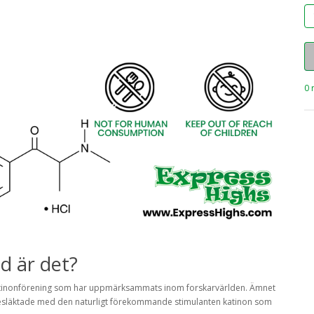
0 
d är det?
 katinonförening som har uppmärksammats inom forskarvärlden. Ämnet
är besläktade med den naturligt förekommande stimulanten katinon som