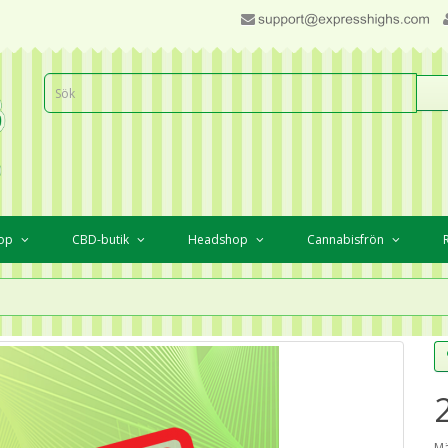
hop
CBD-butik
Headshop
Cannabisfrön
Mä