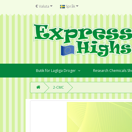
€
Valuta
Språk
Butik för Lagliga Droger
Research Chemicals S
2-CMC