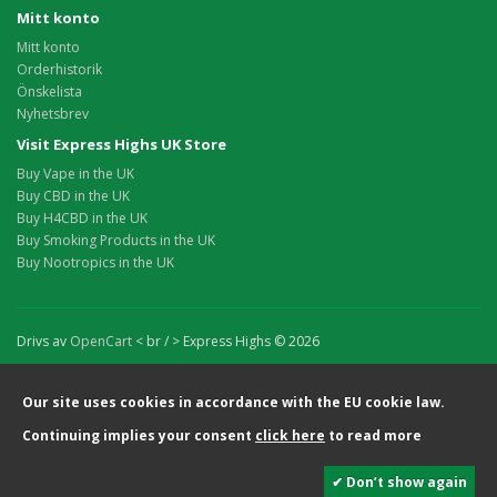
Mitt konto
Mitt konto
Orderhistorik
Önskelista
Nyhetsbrev
Visit Express Highs UK Store
Buy Vape in the UK
Buy CBD in the UK
Buy H4CBD in the UK
Buy Smoking Products in the UK
Buy Nootropics in the UK
Drivs av
OpenCart
< br / > Express Highs © 2026
Our site uses cookies in accordance with the EU cookie law.
Continuing implies your consent
click here
to read more
✔ Don’t show again