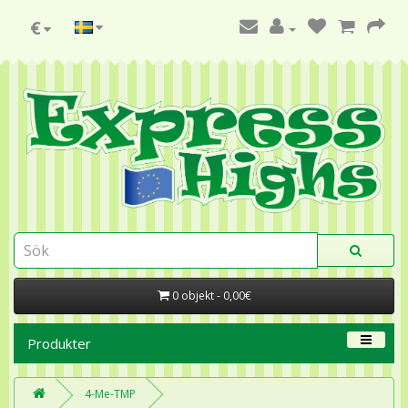
€
0 objekt - 0,00€
Produkter
4-Me-TMP