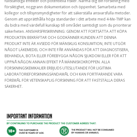
fullständiga effekter och potentiella risker. Närma dig din forskning med
försiktighet, noggrann dokumentation och öppenhet. Samarbeta med
kollegor och tillsynsmyndigheter för att säkerställa ansvarsfulla metoder.
Genom att upprätthålla höga standarder i ditt arbete med 4-Me-TMP kan
du bidra med värdefull kunskap till området samtidigt som du prioriterar
säkerheten. ANSVARSFRISKRIVNING: GENOM ATT FORTSÄTTA ATT KÖPA
PRODUKTEN BEKRÄFTAR OCH GODKÄNNER KUNDEN ATT DENNA
PRODUKT INTE ÄR AVSEDD FÖR MÄNSKLIG KONSUMTION, INTE UTGÖR
NÅGOT LÄKEMEDEL OCH INTE FÅR ANVÄNDAS FÖR ATT DIAGNOSTISERA,
BEHANDLA, BOTA ELLER FÖREBYGGA NÅGON SJUKDOM ELLER FÖR ATT
UPPNÅ NÅGON ANNAN EFFEKT PÅ MÄNNISKOKROPPEN. ALLA
FORSKNINGSKEMIKALIER ERBJUDS UTESLUTANDE FÖR LIGITIMA
LABORATORIEFORSKNINGSÄNDAMÅL OCH KAN FORTFARANDE VARA
FÖREMÅL FÖR VETENSKAPLIG FORSKNING FÖR ATT FASTSTÄLLA DERAS
SÄKERHET.