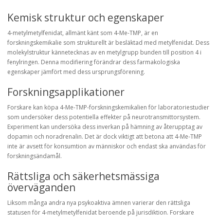
Kemisk struktur och egenskaper
4-metylmetylfenidat, allmänt känt som 4-Me-TMP, är en
forskningskemikalie som strukturellt är besläktad med metylfenidat. Dess
molekylstruktur kännetecknas av en metylgrupp bunden till position 4 i
fenylringen. Denna modifiering förändrar dess farmakologiska
egenskaper jämfört med dess ursprungsförening.
Forskningsapplikationer
Forskare kan köpa 4-Me-TMP-forskningskemikalien för laboratoriestudier
som undersöker dess potentiella effekter på neurotransmittorsystem.
Experiment kan undersöka dess inverkan på hämning av återupptag av
dopamin och noradrenalin. Det är dock viktigt att betona att 4-Me-TMP
inte är avsett för konsumtion av människor och endast ska användas för
forskningsändamål.
Rättsliga och säkerhetsmässiga
överväganden
Liksom många andra nya psykoaktiva ämnen varierar den rättsliga
statusen för 4-metylmetylfenidat beroende på jurisdiktion. Forskare