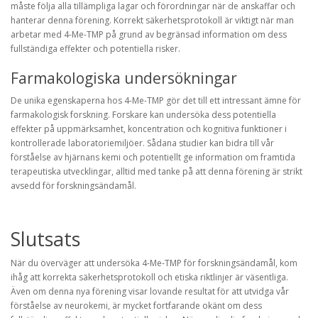
måste följa alla tillämpliga lagar och förordningar när de anskaffar och
hanterar denna förening. Korrekt säkerhetsprotokoll är viktigt när man
arbetar med 4-Me-TMP på grund av begränsad information om dess
fullständiga effekter och potentiella risker.
Farmakologiska undersökningar
De unika egenskaperna hos 4-Me-TMP gör det till ett intressant ämne för
farmakologisk forskning. Forskare kan undersöka dess potentiella
effekter på uppmärksamhet, koncentration och kognitiva funktioner i
kontrollerade laboratoriemiljöer. Sådana studier kan bidra till vår
förståelse av hjärnans kemi och potentiellt ge information om framtida
terapeutiska utvecklingar, alltid med tanke på att denna förening är strikt
avsedd för forskningsändamål.
Slutsats
När du överväger att undersöka 4-Me-TMP för forskningsändamål, kom
ihåg att korrekta säkerhetsprotokoll och etiska riktlinjer är väsentliga.
Även om denna nya förening visar lovande resultat för att utvidga vår
förståelse av neurokemi, är mycket fortfarande okänt om dess