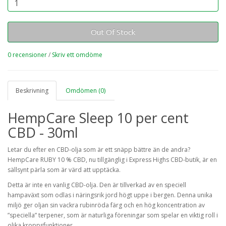
Out Of Stock
0 recensioner
/
Skriv ett omdöme
Beskrivning
Omdömen (0)
HempCare Sleep 10 per cent
CBD - 30ml
Letar du efter en CBD-olja som är ett snäpp bättre än de andra?
HempCare RUBY 10 % CBD, nu tillgänglig i Express Highs CBD-butik, är en
sällsynt pärla som är värd att upptäcka.
Detta är inte en vanlig CBD-olja. Den är tillverkad av en speciell
hampaväxt som odlas i näringsrik jord högt uppe i bergen. Denna unika
miljö ger oljan sin vackra rubinröda färg och en hög koncentration av
”speciella” terpener, som är naturliga föreningar som spelar en viktig roll i
olika kroppsfunktioner.