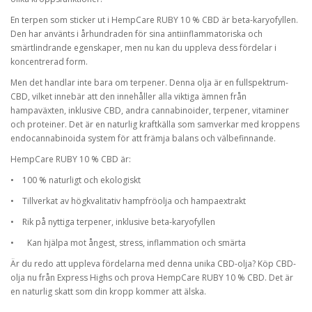
En terpen som sticker ut i HempCare RUBY 10 % CBD är beta-karyofyllen.
Den har använts i århundraden för sina antiinflammatoriska och
smärtlindrande egenskaper, men nu kan du uppleva dess fördelar i
koncentrerad form.
Men det handlar inte bara om terpener. Denna olja är en fullspektrum-
CBD, vilket innebär att den innehåller alla viktiga ämnen från
hampaväxten, inklusive CBD, andra cannabinoider, terpener, vitaminer
och proteiner. Det är en naturlig kraftkälla som samverkar med kroppens
endocannabinoida system för att främja balans och välbefinnande.
HempCare RUBY 10 % CBD är:
•
100 % naturligt och ekologiskt
•
Tillverkat av högkvalitativ hampfröolja och hampaextrakt
•
Rik på nyttiga terpener, inklusive beta-karyofyllen
•
Kan hjälpa mot ångest, stress, inflammation och smärta
Är du redo att uppleva fördelarna med denna unika CBD-olja? Köp CBD-
olja nu från Express Highs och prova HempCare RUBY 10 % CBD. Det är
en naturlig skatt som din kropp kommer att älska.