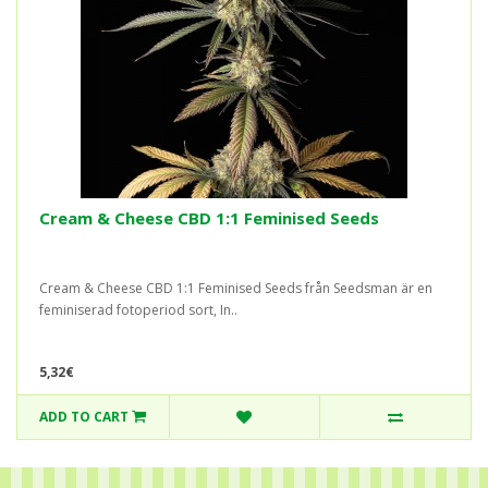
Cream & Cheese CBD 1:1 Feminised Seeds
Cream & Cheese CBD 1:1 Feminised Seeds från Seedsman är en
feminiserad fotoperiod sort, In..
5,32€
ADD TO CART