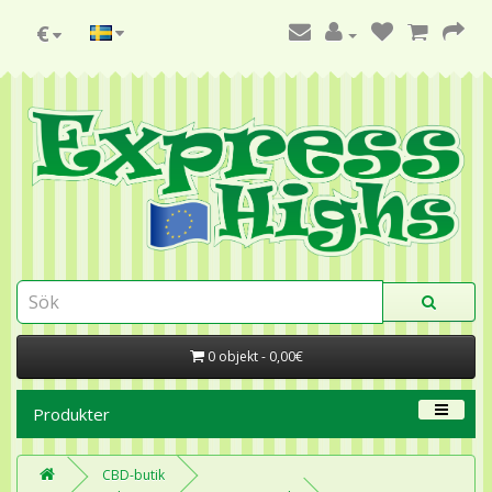
€
0 objekt - 0,00€
Produkter
CBD-butik