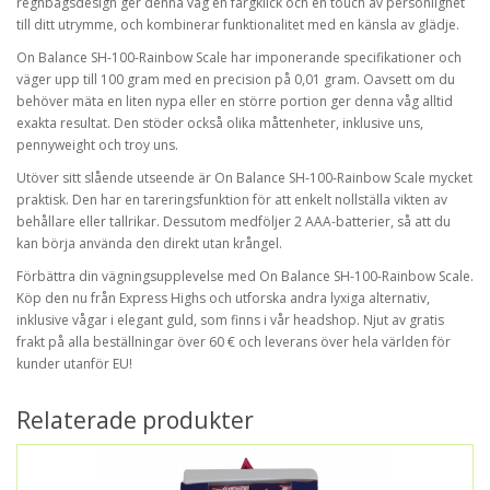
regnbågsdesign ger denna våg en färgklick och en touch av personlighet
till ditt utrymme, och kombinerar funktionalitet med en känsla av glädje.
On Balance SH-100-Rainbow Scale har imponerande specifikationer och
väger upp till 100 gram med en precision på 0,01 gram. Oavsett om du
behöver mäta en liten nypa eller en större portion ger denna våg alltid
exakta resultat. Den stöder också olika måttenheter, inklusive uns,
pennyweight och troy uns.
Utöver sitt slående utseende är On Balance SH-100-Rainbow Scale mycket
praktisk. Den har en tareringsfunktion för att enkelt nollställa vikten av
behållare eller tallrikar. Dessutom medföljer 2 AAA-batterier, så att du
kan börja använda den direkt utan krångel.
Förbättra din vägningsupplevelse med On Balance SH-100-Rainbow Scale.
Köp den nu från Express Highs och utforska andra lyxiga alternativ,
inklusive vågar i elegant guld, som finns i vår headshop. Njut av gratis
frakt på alla beställningar över 60 € och leverans över hela världen för
kunder utanför EU!
Relaterade produkter