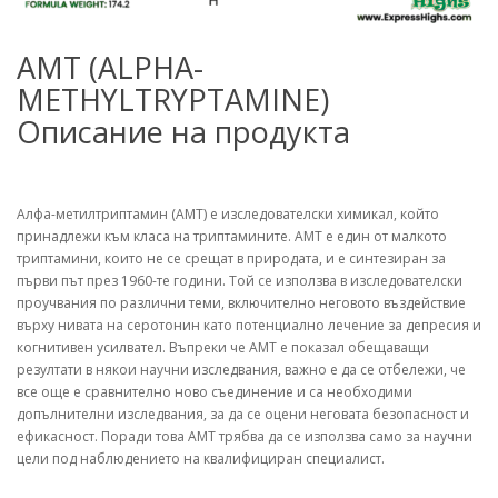
AMT (ALPHA-
METHYLTRYPTAMINE)
Описание на продукта
Алфа-метилтриптамин (AMT) е изследователски химикал, който
принадлежи към класа на триптамините. AMT е един от малкото
триптамини, които не се срещат в природата, и е синтезиран за
първи път през 1960-те години. Той се използва в изследователски
проучвания по различни теми, включително неговото въздействие
върху нивата на серотонин като потенциално лечение за депресия и
когнитивен усилвател. Въпреки че AMT е показал обещаващи
резултати в някои научни изследвания, важно е да се отбележи, че
все още е сравнително ново съединение и са необходими
допълнителни изследвания, за да се оцени неговата безопасност и
ефикасност. Поради това AMT трябва да се използва само за научни
цели под наблюдението на квалифициран специалист.