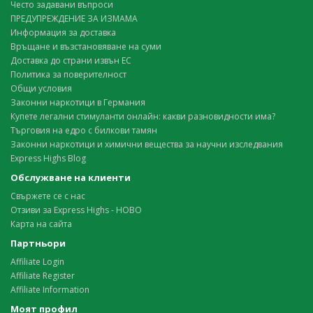
Често задавани въпроси
ПРЕДУПРЕЖДЕНИЕ ЗА ИЗМАМА
Информация за доставка
Връщане и възстановяване на суми
Доставка до страни извън ЕС
Политика за поверителност
Общи условия
Законни наркотици в Германия
Купете легални стимуланти онлайн: какви разновидности има?
Търговия на едро с билкови тамян
Законни наркотици и химични вещества за научни изследвания
Express Highs Blog
Обслужване на клиенти
Свържете се с нас
Отзиви за Express Highs - НОВО
Карта на сайта
Партньори
Affiliate Login
Affiliate Register
Affiliate Information
Моят профил