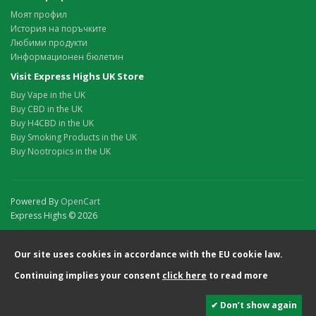
Моят профил
История на поръчките
Любими продукти
Информационен бюлетин
Visit Express Highs UK Store
Buy Vape in the UK
Buy CBD in the UK
Buy H4CBD in the UK
Buy Smoking Products in the UK
Buy Nootropics in the UK
Powered By
OpenCart
Express Highs © 2026
Our site uses cookies in accordance with the EU cookie law.
Continuing implies your consent
click here
to read more
✔ Don’t show again