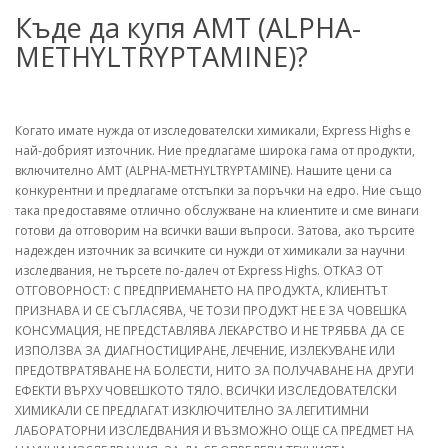
Къде да купя AMT (ALPHA-
METHYLTRYPTAMINE)?
Когато имате нужда от изследователски химикали, Express Highs е
най-добрият източник. Ние предлагаме широка гама от продукти,
включително AMT (ALPHA-METHYLTRYPTAMINE). Нашите цени са
конкурентни и предлагаме отстъпки за поръчки на едро. Ние също
така предоставяме отлично обслужване на клиентите и сме винаги
готови да отговорим на всички ваши въпроси. Затова, ако търсите
надежден източник за всичките си нужди от химикали за научни
изследвания, не търсете по-далеч от Express Highs. ОТКАЗ ОТ
ОТГОВОРНОСТ: С ПРЕДПРИЕМАНЕТО НА ПРОДУКТА, КЛИЕНТЪТ
ПРИЗНАВА И СЕ СЪГЛАСЯВА, ЧЕ ТОЗИ ПРОДУКТ НЕ Е ЗА ЧОВЕШКА
КОНСУМАЦИЯ, НЕ ПРЕДСТАВЛЯВА ЛЕКАРСТВО И НЕ ТРЯБВА ДА СЕ
ИЗПОЛЗВА ЗА ДИАГНОСТИЦИРАНЕ, ЛЕЧЕНИЕ, ИЗЛЕКУВАНЕ ИЛИ
ПРЕДОТВРАТЯВАНЕ НА БОЛЕСТИ, НИТО ЗА ПОЛУЧАВАНЕ НА ДРУГИ
ЕФЕКТИ ВЪРХУ ЧОВЕШКОТО ТЯЛО. ВСИЧКИ ИЗСЛЕДОВАТЕЛСКИ
ХИМИКАЛИ СЕ ПРЕДЛАГАТ ИЗКЛЮЧИТЕЛНО ЗА ЛЕГИТИМНИ
ЛАБОРАТОРНИ ИЗСЛЕДВАНИЯ И ВЪЗМОЖНО ОЩЕ СА ПРЕДМЕТ НА