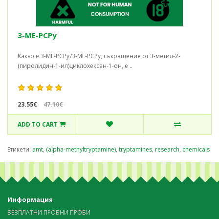
3-ME-PCPy
Какво е 3-ME-PCPy?3-ME-PCPy, съкращение от 3-метил-2-
(пиролидин-1-ил)циклохексан-1-он, е ..
23.55€
47.10€
ADD TO CART
Етикети:
amt
,
(alpha-methyltryptamine)
,
tryptamines
,
research
,
chemicals
Информация
БЕЗПЛАТНИ ПРОБНИ ПРОБИ