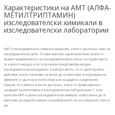
Характеристики на AMT (АЛФА-
МЕТИЛТРИПТАМИН)
изследователски химикали в
изследователски лаборатории
AMT е изследователско химично вещество, което е достъпно само за
изследователски цели. То има няколко характеристики, които го
правят привлекателно за изследователските учени. На първо място,
то е много мощно и по този начин представлява мощен
изследователски инструмент. На второ място, то е с дълготрайно
действие, което означава, че може да се използва за изучаване на
ефектите от дългосрочното излагане на дадено съединение.
Накрая, то е евтино и лесно достъпно, което го прави идеален
кандидат за използване в изследователски лаборатории. С тези
качества AMT е ценен изследователски химикал, който може да се
използва за задълбочаване на разбирането ни за човешкото тяло и
ум.