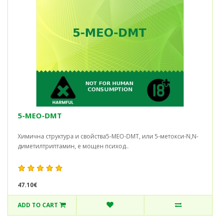
5-MEO-DMT
Химична структура и свойства5-MEO-DMT, или 5-метокси-N,N-
диметилтриптамин, е мощен психод..
47.10€
ADD TO CART