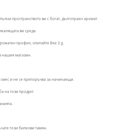
зпълни пространството ви с богат, дълготраен аромат.
икалящата ви среда.
роматен профил, опитайте Bee 3 g.
в нашия магазин.
а смес и не се препоръчва за начинаещи.
а на този продукт.
анията.
чате този билкови тамян.