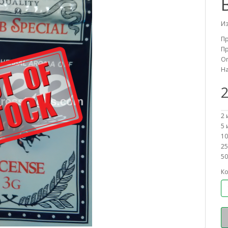
Из
П
Пр
On
На
2
2 
5 
10
25
50
Ко