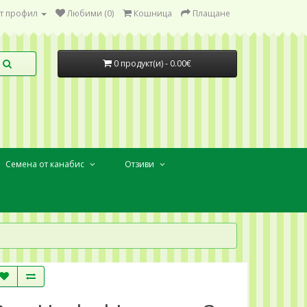
т профил
Любими (0)
Кошница
Плащане
0 продукт(и) - 0.00€
Семена от канабис
Отзиви