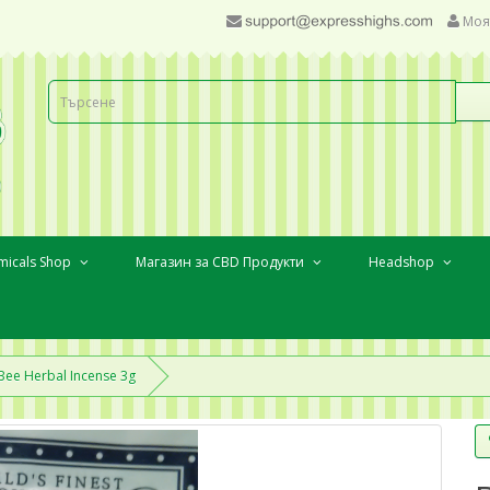
Моя
micals Shop
Магазин за CBD Продукти
Headshop
Bee Herbal Incense 3g