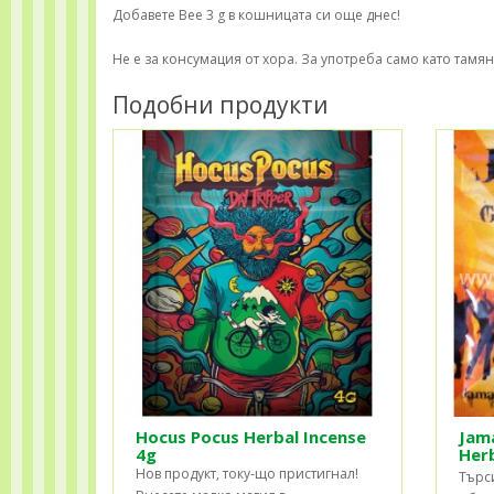
Добавете Bee 3 g в кошницата си още днес!
Не е за консумация от хора. За употреба само като тамян
Подобни продукти
Hocus Pocus Herbal Incense
Jam
4g
Herb
Нов продукт, току-що пристигнал!
Търс