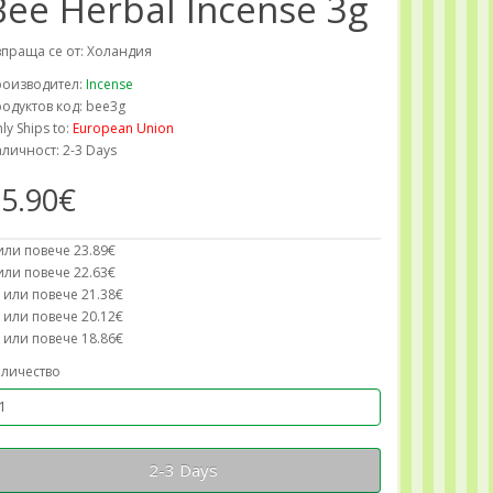
Bee Herbal Incense 3g
праща се от: Холандия
роизводител:
Incense
одуктов код: bee3g
ly Ships to:
European Union
личност: 2-3 Days
5.90€
или повече 23.89€
или повече 22.63€
 или повече 21.38€
 или повече 20.12€
 или повече 18.86€
личество
2-3 Days