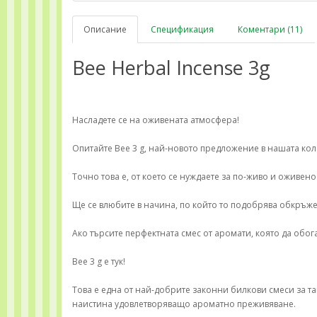
Описание
Спецификация
Коментари (11)
Bee Herbal Incense 3g
Насладете се на оживената атмосфера!
Опитайте Bee 3 g, най-новото предложение в нашата кол
Точно това е, от което се нуждаете за по-живо и оживен
Ще се влюбите в начина, по който то подобрява обкръж
Ако търсите перфектната смес от аромати, която да обог
Bee 3 g е тук!
Това е една от най-добрите законни билкови смеси за та
наистина удовлетворяващо ароматно преживяване.