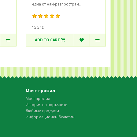
една от най-разпростран..
15.54€
ADD TO CART
Моят профил
Моят профил
История на поръчките
Любими продукти
Информационен бюлетин