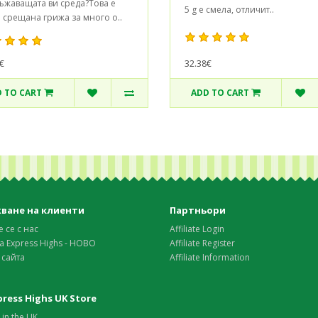
ъжаващата ви среда?Това е
5 g е смела, отличит..
 срещана грижа за много о..
€
32.38€
 TO CART
ADD TO CART
ване на клиенти
Партньори
 се с нас
Affiliate Login
а Express Highs - НОВО
Affiliate Register
 сайта
Affiliate Information
xpress Highs UK Store
in the UK