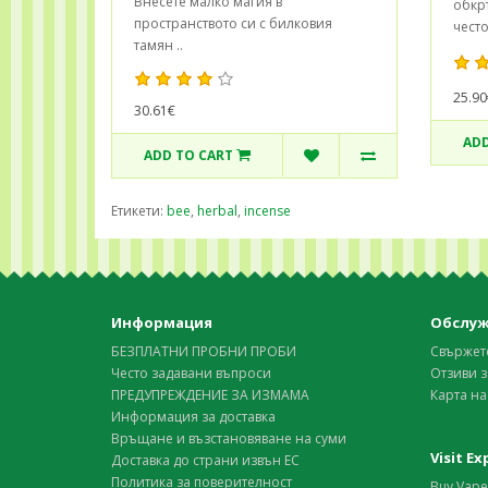
Внесете малко магия в
обкр
пространството си с билковия
често
тамян ..
25.90
30.61€
ADD
ADD TO CART
Етикети:
bee
,
herbal
,
incense
Информация
Обслуж
БЕЗПЛАТНИ ПРОБНИ ПРОБИ
Свържете
Често задавани въпроси
Отзиви з
ПРЕДУПРЕЖДЕНИЕ ЗА ИЗМАМА
Карта на
Информация за доставка
Връщане и възстановяване на суми
Visit E
Доставка до страни извън ЕС
Политика за поверителност
Buy Vape 