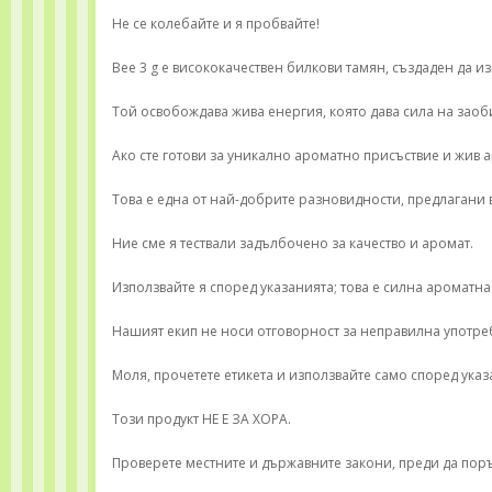
Не се колебайте и я пробвайте!
Bee 3 g е висококачествен билкови тамян, създаден да и
Той освобождава жива енергия, която дава сила на заоб
Ако сте готови за уникално ароматно присъствие и жив а
Това е една от най-добрите разновидности, предлагани 
Ние сме я тествали задълбочено за качество и аромат.
Използвайте я според указанията; това е силна ароматн
Нашият екип не носи отговорност за неправилна употреб
Моля, прочетете етикета и използвайте само според указ
Този продукт НЕ Е ЗА ХОРА.
Проверете местните и държавните закони, преди да поръ