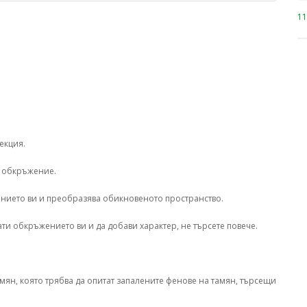
1
екция.
о обкръжение.
ението ви и преобразява обикновеното пространство.
ати обкръжението ви и да добави характер, не търсете повече.
мян, която трябва да опитат запалените фенове на тамян, търсещи