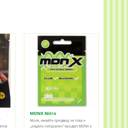
MDNX Nitro
7
Моля, имайте предвид, че това е
cense
„изцяло натурален” продукт.MDNX е