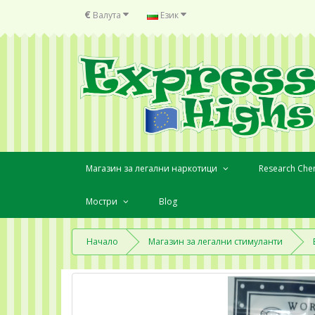
€
Валута
Език
Магазин за легални наркотици
Research Che
Мостри
Blog
Начало
Магазин за легални стимуланти