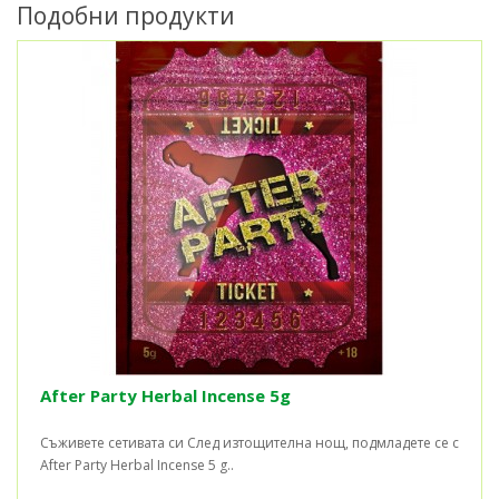
Подобни продукти
After Party Herbal Incense 5g
Съживете сетивата си След изтощителна нощ, подмладете се с
After Party Herbal Incense 5 g..