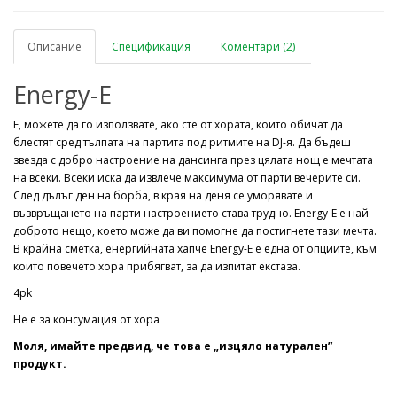
Описание
Спецификация
Коментари (2)
Energy-E
Е, можете да го използвате, ако сте от хората, които обичат да
блестят сред тълпата на партита под ритмите на DJ-я. Да бъдеш
звезда с добро настроение на дансинга през цялата нощ е мечтата
на всеки. Всеки иска да извлече максимума от парти вечерите си.
След дълъг ден на борба, в края на деня се уморявате и
възвръщането на парти настроението става трудно. Energy-E е най-
доброто нещо, което може да ви помогне да постигнете тази мечта.
В крайна сметка, енергийната хапче Energy-E е една от опциите, към
които повечето хора прибягват, за да изпитат екстаза.
4pk
Не е за консумация от хора
Моля, имайте предвид, че това е „изцяло натурален”
продукт.