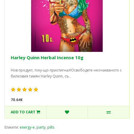
Harley Quinn Herbal Incense 10g
Нов продукт, току-що пристигнал!Освободете неочакваното с
билковия тамян Harley Quinn, съ..
70.64€
ADD TO CART
Етикети:
energy-e
,
party
,
pills