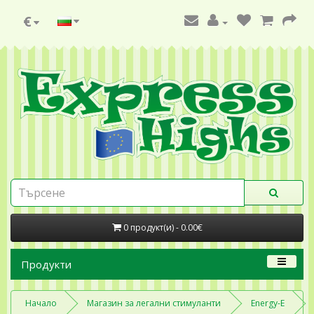
€
0 продукт(и) - 0.00€
Продукти
Начало
Магазин за легални стимуланти
Energy-E