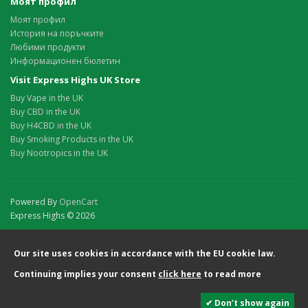
Моят профил
Моят профил
История на поръчките
Любими продукти
Информационен бюлетин
Visit Express Highs UK Store
Buy Vape in the UK
Buy CBD in the UK
Buy H4CBD in the UK
Buy Smoking Products in the UK
Buy Nootropics in the UK
Powered By
OpenCart
Express Highs © 2026
Our site uses cookies in accordance with the EU cookie law.
Continuing implies your consent
click here
to read more
✔ Don’t show again