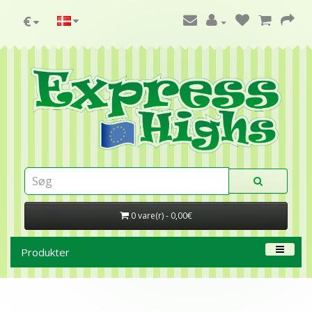
€
0 vare(r) - 0,00€
Produkter