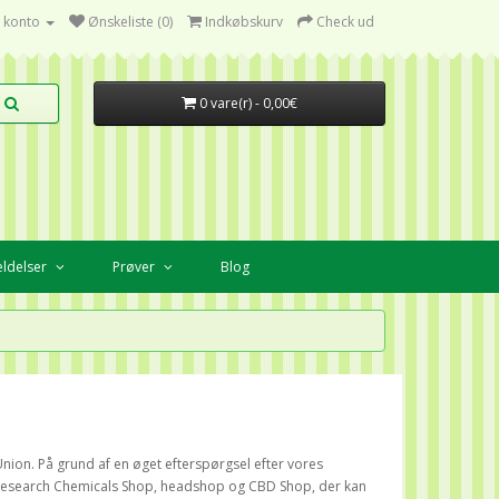
 konto
Ønskeliste (0)
Indkøbskurv
Check ud
0 vare(r) - 0,00€
ldelser
Prøver
Blog
ion. På grund af en øget efterspørgsel efter vores
er Research Chemicals Shop, headshop og CBD Shop, der kan