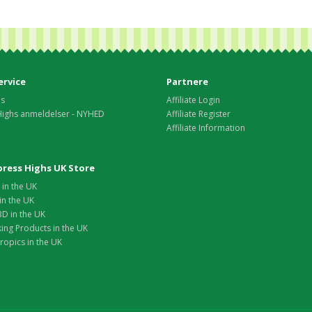
rvice
Partnere
os
Affiliate Login
Highs anmeldelser - NYHED
Affiliate Register
Affiliate Information
xpress Highs UK Store
in the UK
in the UK
D in the UK
ing Products in the UK
opics in the UK