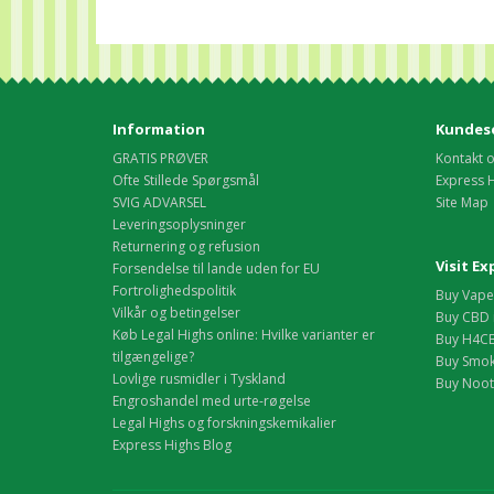
Information
Kundese
GRATIS PRØVER
Kontakt 
Ofte Stillede Spørgsmål
Express 
SVIG ADVARSEL
Site Map
Leveringsoplysninger
Returnering og refusion
Visit E
Forsendelse til lande uden for EU
Fortrolighedspolitik
Buy Vape 
Vilkår og betingelser
Buy CBD 
Køb Legal Highs online: Hvilke varianter er
Buy H4CB
tilgængelige?
Buy Smok
Lovlige rusmidler i Tyskland
Buy Nootr
Engroshandel med urte-røgelse
Legal Highs og forskningskemikalier
Express Highs Blog