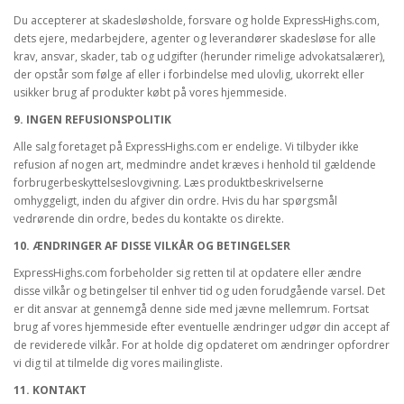
Du accepterer at skadesløsholde, forsvare og holde ExpressHighs.com,
dets ejere, medarbejdere, agenter og leverandører skadesløse for alle
krav, ansvar, skader, tab og udgifter (herunder rimelige advokatsalærer),
der opstår som følge af eller i forbindelse med ulovlig, ukorrekt eller
usikker brug af produkter købt på vores hjemmeside.
9. INGEN REFUSIONSPOLITIK
Alle salg foretaget på ExpressHighs.com er endelige. Vi tilbyder ikke
refusion af nogen art, medmindre andet kræves i henhold til gældende
forbrugerbeskyttelseslovgivning. Læs produktbeskrivelserne
omhyggeligt, inden du afgiver din ordre. Hvis du har spørgsmål
vedrørende din ordre, bedes du kontakte os direkte.
10. ÆNDRINGER AF DISSE VILKÅR OG BETINGELSER
ExpressHighs.com forbeholder sig retten til at opdatere eller ændre
disse vilkår og betingelser til enhver tid og uden forudgående varsel. Det
er dit ansvar at gennemgå denne side med jævne mellemrum. Fortsat
brug af vores hjemmeside efter eventuelle ændringer udgør din accept af
de reviderede vilkår. For at holde dig opdateret om ændringer opfordrer
vi dig til at tilmelde dig vores mailingliste.
11. KONTAKT