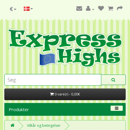
€
0 vare(r) - 0,00€
Produkter
Vilkår og betingelser