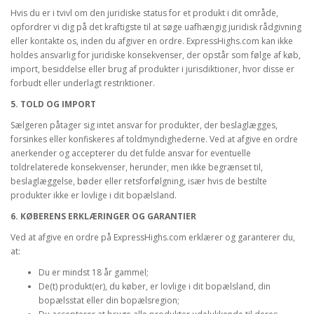
Hvis du er i tvivl om den juridiske status for et produkt i dit område,
opfordrer vi dig på det kraftigste til at søge uafhængig juridisk rådgivning
eller kontakte os, inden du afgiver en ordre. ExpressHighs.com kan ikke
holdes ansvarlig for juridiske konsekvenser, der opstår som følge af køb,
import, besiddelse eller brug af produkter i jurisdiktioner, hvor disse er
forbudt eller underlagt restriktioner.
5. TOLD OG IMPORT
Sælgeren påtager sig intet ansvar for produkter, der beslaglægges,
forsinkes eller konfiskeres af toldmyndighederne. Ved at afgive en ordre
anerkender og accepterer du det fulde ansvar for eventuelle
toldrelaterede konsekvenser, herunder, men ikke begrænset til,
beslaglæggelse, bøder eller retsforfølgning, især hvis de bestilte
produkter ikke er lovlige i dit bopælsland.
6. KØBERENS ERKLÆRINGER OG GARANTIER
Ved at afgive en ordre på ExpressHighs.com erklærer og garanterer du,
at:
Du er mindst 18 år gammel;
De(t) produkt(er), du køber, er lovlige i dit bopælsland, din
bopælsstat eller din bopælsregion;