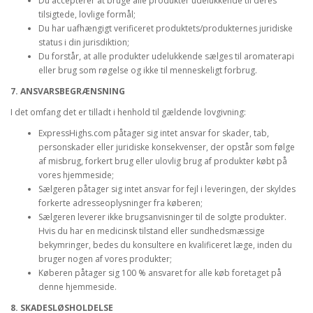
Du accepterer at bruge alle produkter udelukkende til deres
tilsigtede, lovlige formål;
Du har uafhængigt verificeret produktets/produkternes juridiske
status i din jurisdiktion;
Du forstår, at alle produkter udelukkende sælges til aromaterapi
eller brug som røgelse og ikke til menneskeligt forbrug.
7. ANSVARSBEGRÆNSNING
I det omfang det er tilladt i henhold til gældende lovgivning:
ExpressHighs.com påtager sig intet ansvar for skader, tab,
personskader eller juridiske konsekvenser, der opstår som følge
af misbrug, forkert brug eller ulovlig brug af produkter købt på
vores hjemmeside;
Sælgeren påtager sig intet ansvar for fejl i leveringen, der skyldes
forkerte adresseoplysninger fra køberen;
Sælgeren leverer ikke brugsanvisninger til de solgte produkter.
Hvis du har en medicinsk tilstand eller sundhedsmæssige
bekymringer, bedes du konsultere en kvalificeret læge, inden du
bruger nogen af vores produkter;
Køberen påtager sig 100 % ansvaret for alle køb foretaget på
denne hjemmeside.
8. SKADESLØSHOLDELSE