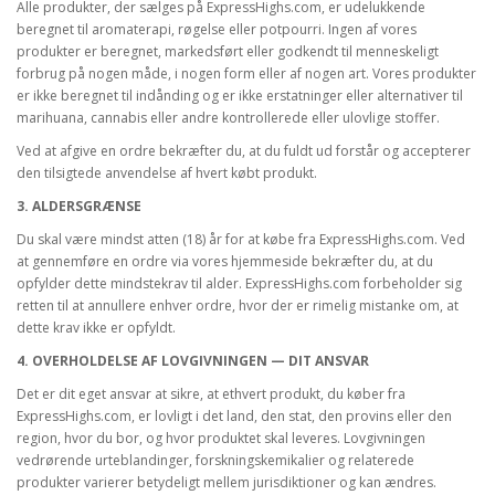
Alle produkter, der sælges på ExpressHighs.com, er udelukkende
beregnet til aromaterapi, røgelse eller potpourri. Ingen af vores
produkter er beregnet, markedsført eller godkendt til menneskeligt
forbrug på nogen måde, i nogen form eller af nogen art. Vores produkter
er ikke beregnet til indånding og er ikke erstatninger eller alternativer til
marihuana, cannabis eller andre kontrollerede eller ulovlige stoffer.
Ved at afgive en ordre bekræfter du, at du fuldt ud forstår og accepterer
den tilsigtede anvendelse af hvert købt produkt.
3. ALDERSGRÆNSE
Du skal være mindst atten (18) år for at købe fra ExpressHighs.com. Ved
at gennemføre en ordre via vores hjemmeside bekræfter du, at du
opfylder dette mindstekrav til alder. ExpressHighs.com forbeholder sig
retten til at annullere enhver ordre, hvor der er rimelig mistanke om, at
dette krav ikke er opfyldt.
4. OVERHOLDELSE AF LOVGIVNINGEN — DIT ANSVAR
Det er dit eget ansvar at sikre, at ethvert produkt, du køber fra
ExpressHighs.com, er lovligt i det land, den stat, den provins eller den
region, hvor du bor, og hvor produktet skal leveres. Lovgivningen
vedrørende urteblandinger, forskningskemikalier og relaterede
produkter varierer betydeligt mellem jurisdiktioner og kan ændres.