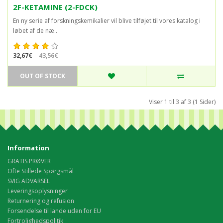
2F-KETAMINE (2-FDCK)
En ny serie af forskningskemikalier vil blive tilføjet til vores katalog i
løbet af de næ..
32,67€
43,56€
OUT OF STOCK
Viser 1 til 3 af 3 (1 Sider)
Information
GRATIS PRØVER
Ofte Stillede Spørgsmål
SVIG ADVARSEL
Leveringsoplysninger
Returnering og refusion
Forsendelse til lande uden for EU
Fortrolighedspolitik