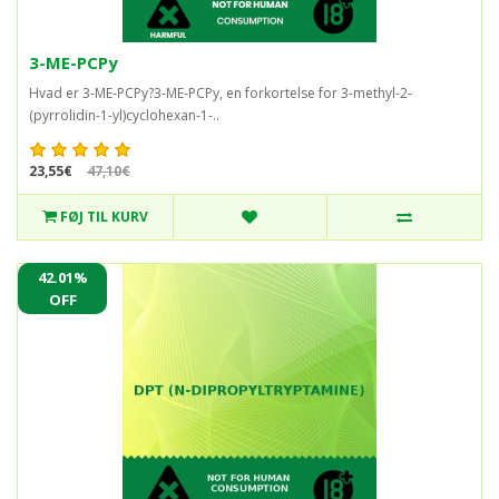
3-ME-PCPy
Hvad er 3-ME-PCPy?3-ME-PCPy, en forkortelse for 3-methyl-2-
(pyrrolidin-1-yl)cyclohexan-1-..
23,55€
47,10€
FØJ TIL KURV
42.01%
OFF