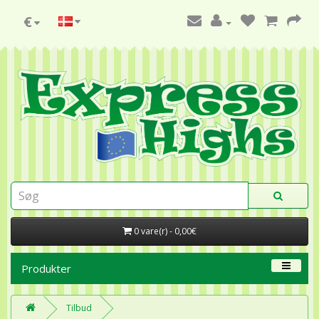
€
0 vare(r) - 0,00€
Produkter
Tilbud