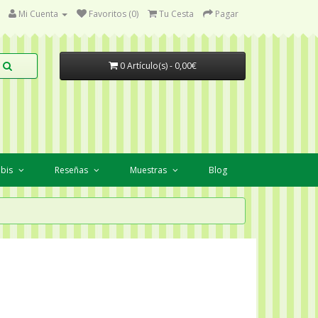
Mi Cuenta
Favoritos (0)
Tu Cesta
Pagar
0 Artículo(s) - 0,00€
abis
Reseñas
Muestras
Blog