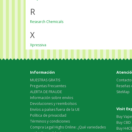
R
Research Chemicals
X
Xpressiva
Información
Atención
MUESTRAS GRATIS
Contacto
Preguntas Frecuentes
Reseñas 
ALERTA DE FRAUDE
SiteMap
Información sobre envíos
Devoluciones y reembolsos
Visit E
Envíos a países fuera de la UE
Política de privacidad
Buy Vape 
Términos y condiciones
Buy CBD 
Compra Legal Highs Online: ¿Qué variedades
Buy H4CB