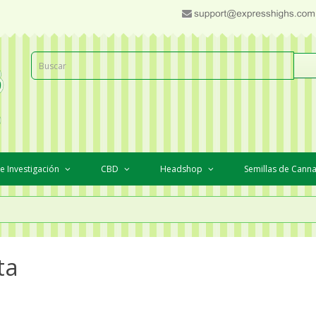
e Investigación
CBD
Headshop
Semillas de Cann
ta