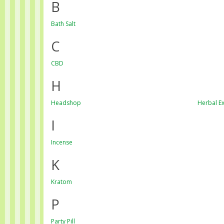
B
Bath Salt
C
CBD
H
Headshop
Herbal Ex
I
Incense
K
Kratom
P
Party Pill