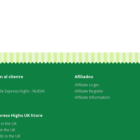
 al cliente
Afiliados
Affiliate Login
de Express Highs - NUEVA
Affiliate Register
Affiliate Information
xpress Highs UK Store
in the UK
in the UK
D in the UK