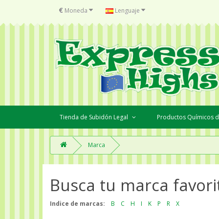
€
Moneda
Lenguaje
Tienda de Subidón Legal
Productos Químicos d
Marca
Busca tu marca favori
Indice de marcas:
B
C
H
I
K
P
R
X