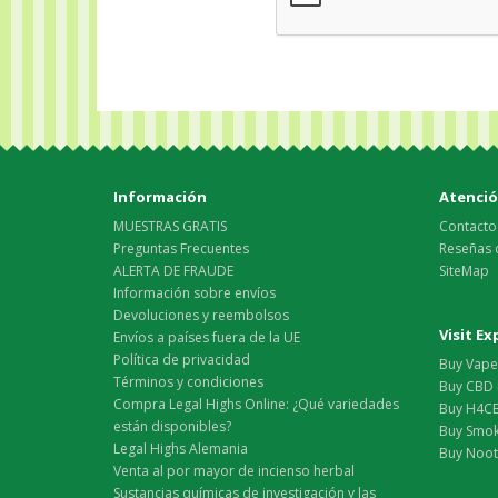
Información
Atención
MUESTRAS GRATIS
Contacto
Preguntas Frecuentes
Reseñas 
ALERTA DE FRAUDE
SiteMap
Información sobre envíos
Devoluciones y reembolsos
Visit E
Envíos a países fuera de la UE
Política de privacidad
Buy Vape 
Términos y condiciones
Buy CBD 
Compra Legal Highs Online: ¿Qué variedades
Buy H4CB
están disponibles?
Buy Smok
Legal Highs Alemania
Buy Nootr
Venta al por mayor de incienso herbal
Sustancias químicas de investigación y las