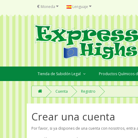
€
Moneda
Lenguaje
Tienda de Subidón Legal
Productos Químicos d
Cuenta
Registro
Crear una cuenta
Por favor, si ya dispones de una cuenta con nosotros, entra 