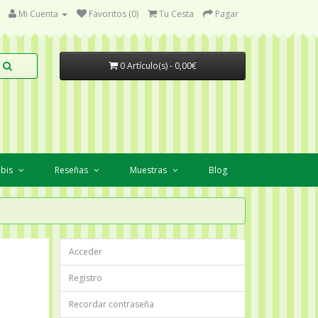
Mi Cuenta
Favoritos (0)
Tu Cesta
Pagar
0 Artículo(s) - 0,00€
abis
Reseñas
Muestras
Blog
Acceder
Registro
Recordar contraseña