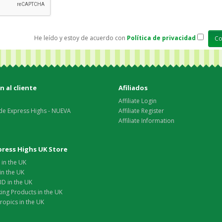
He leído y estoy de acuerdo con
Política de privacidad
 al cliente
Afiliados
Affiliate Login
de Express Highs - NUEVA
Affiliate Register
Affiliate Information
xpress Highs UK Store
in the UK
in the UK
D in the UK
ing Products in the UK
opics in the UK