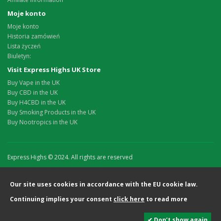
Moje konto
Moje konto
Historia zamówień
Lista życzeń
Biuletyn:
Visit Express Highs UK Store
Buy Vape in the UK
Buy CBD in the UK
Buy H4CBD in the UK
Buy Smoking Products in the UK
Buy Nootropics in the UK
Express Highs © 2024. All rights are reserved
Our site uses cookies in accordance with the EU cookie law.
Continuing implies your consent
click here
to read more
✔ Don’t show again