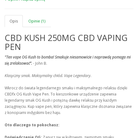
Opis
Opinie (1)
CBD KUSH 250MG CBD VAPING
PEN
"Ten vape OG Kush to bomba!
Smakuje niesamowicie i naprawdę pomaga mi
się zrelaksować”.
- John B.
Klasyczny smak.
Maksymalny chłód.
Vape Legendary.
Wkrocz do świata legendarnego smaku i maksymalnego relaksu dzięki
CBDfx OG Kush Vape Pen. To kieszonkowe urządzenie zapewnia
legendarny smak OG Kush i potężną dawkę relaksu przy każdym
zaciągnięciu. Kup vape pen, który zapewnia klasyczne doznania związane
z konopiami indyjskimi bez haju.
Oto dlaczego to pokochasz:
Doświadczenie OG:
Zanurz się w kultowym, ziemistym smaku