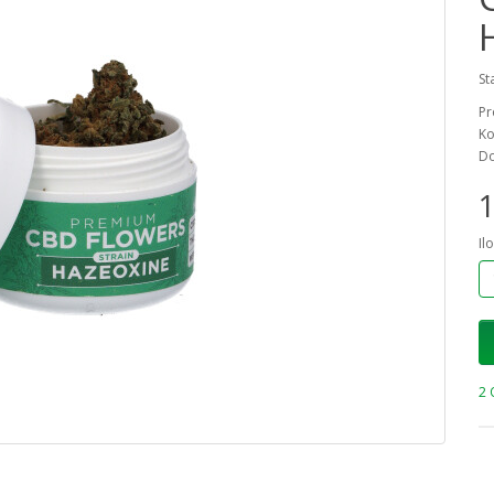
St
Pr
Ko
Do
1
Il
2 