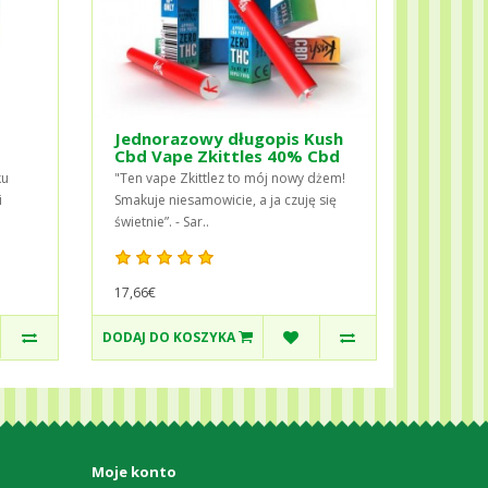
Jednorazowy długopis Kush
Cbd Vape Zkittles 40% Cbd
ku
"Ten vape Zkittlez to mój nowy dżem!
i
Smakuje niesamowicie, a ja czuję się
świetnie”. - Sar..
17,66€
DODAJ DO KOSZYKA
Moje konto