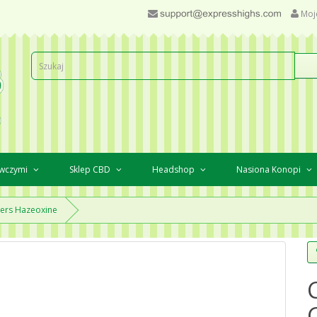
Moj
awczymi
Sklep CBD
Headshop
Nasiona Konopi
ers Hazeoxine