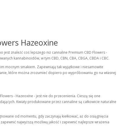
owers Hazeoxine
o jest znaleźć coś lepszego niż cannaline Premium CBD Flowers -
kiwanych kannabinoidów, w tym CBD, CBN, CBA, CBGA, CBDA i CBC.
woim mocnym smakiem. Zapewniają tak wyjątkowe i niesamowite
nanie, które można zrozumieć dopiero po wypróbowaniu go na własnej
owers - Hazeoxine - jest nie do przecenienia. Cieszą się one
ających. Kwiaty produkowane przez cannaline są całkowicie naturalne
ęgnowane od momentu, gdy zaczynają kiełkować, aż do osiągnięcia
y zapewnić najwyższą możliwą jakość i zapewnić najlepsze wrażenia