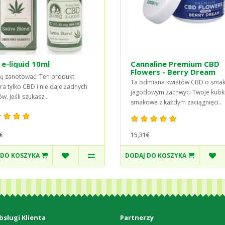
e-liquid 10ml
Cannaline Premium CBD
Flowers - Berry Dream
ę zanotować: Ten produkt
Ta odmiana kwiatów CBD o sma
ra tylko CBD i nie daje żadnych
jagodowym zachwyci Twoje kubk
w. Jeśli szukasz ..
smakowe z każdym zaciągnięci..
15,31€
€
 DO KOSZYKA
DODAJ DO KOSZYKA
bsługi Klienta
Partnerzy