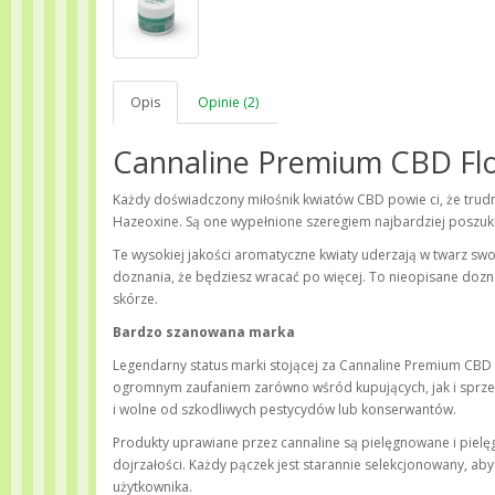
Opis
Opinie (2)
Cannaline Premium CBD Fl
Każdy doświadczony miłośnik kwiatów CBD powie ci, że trudn
Hazeoxine. Są one wypełnione szeregiem najbardziej poszu
Te wysokiej jakości aromatyczne kwiaty uderzają w twarz s
doznania, że będziesz wracać po więcej. To nieopisane doz
skórze.
Bardzo szanowana marka
Legendarny status marki stojącej za Cannaline Premium CBD Fl
ogromnym zaufaniem zarówno wśród kupujących, jak i sprzed
i wolne od szkodliwych pestycydów lub konserwantów.
Produkty uprawiane przez cannaline są pielęgnowane i piel
dojrzałości. Każdy pączek jest starannie selekcjonowany, ab
użytkownika.