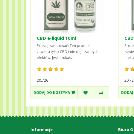
CBD e-liquid 10ml
CBD 
Proszę zanotować: Ten produkt
Prosz
zawiera tylko CBD i nie daje żadnych
zawie
efektów. Jeśli szukasz ..
efektó
20,72€
20,72
DODAJ DO KOSZYKA
DODAJ
Informacje
Biuro O