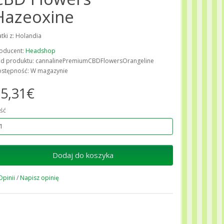
Hazeoxine
atki z: Holandia
oducent:
Headshop
d produktu: cannalinePremiumCBDFlowersOrangeline
stępność: W magazynie
5,31€
ość
Dodaj do koszyka
Opinii
/
Napisz opinię