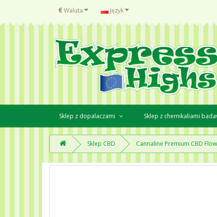
€
Waluta
Język
Sklep z dopalaczami
Sklep z chemikaliami bad
Sklep CBD
Cannaline Premium CBD Flow