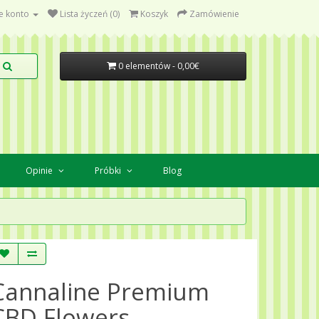
e konto
Lista życzeń (0)
Koszyk
Zamówienie
0 elementów - 0,00€
Opinie
Próbki
Blog
Cannaline Premium
CBD Flowers