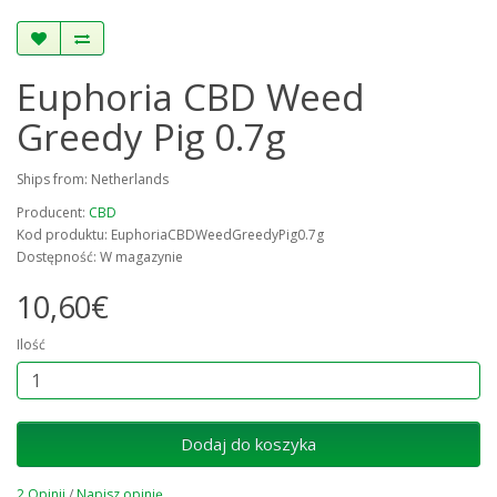
Euphoria CBD Weed
Greedy Pig 0.7g
Ships from: Netherlands
Producent:
CBD
Kod produktu: EuphoriaCBDWeedGreedyPig0.7g
Dostępność: W magazynie
10,60€
Ilość
Dodaj do koszyka
2 Opinii
/
Napisz opinię