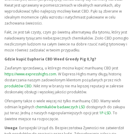
Kwiat jest uprawiany w pomieszczeniach w idealnych warunkach, aby
wyprodukować tylko najlepszy możliwy kwiat CBD. Pąki są zbierane w
idealnym momencie cyklu wzrostu i natychmiast pakowane w celu
zachowania świeżości.
Fakt, że jest tak czysty, czyni go świetną alternatywą dla tytoniu, który jest
naładowany tysiącami niebezpiecznych chemikaliów. Zioło CBD pomogło
niezliczonym ludziom na całym świecie na dobre rzucić nałóg tytoniowy i
może również zadziałać w twoim przypadku.
Gdzie kupić Euphoria CBD Weed Greedy Pig 0,7g?
Zaufanym sprzedawcą, u którego można kupić marihuanę CBD jest
https://www.expresshighs.com.
W Express Highs mamy długą historię
dostarczania naszym zadowolonym klientom pożądanych przez nich
produktów CBD
. Nikt inny w branży nie ma lepszej reputacji w zakresie
doskonałej obsługi i wysokiej jakości produktów.
Oferujemy także o wiele więcej niż tylko marihuanę CBD. Mamy wiele
odmian legalnych
chemikaliów badawczych LSD
dostępnych do zakupu
już teraz. Jedną z naszych najpopularniejszych opcji jest
1P-LSD
. To
świetne miejsce na rozpoczęcie.
Uwaga
: Europejski Urząd ds. Bezpieczeństwa Żywności nie zatwierdził
tych produktów do spożycia przez ludzi. Zdecydowanie zaleca się