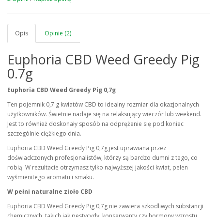
Opis
Opinie (2)
Euphoria CBD Weed Greedy Pig
0.7g
Euphoria CBD Weed Greedy Pig 0,7g
Ten pojemnik 0,7 g kwiatów CBD to idealny rozmiar dla okazjonalnych
użytkowników. Świetnie nadaje się na relaksujący wieczór lub weekend.
Jest to również doskonały sposób na odprężenie się pod koniec
szczególnie ciężkiego dnia.
Euphoria CBD Weed Greedy Pig 0,7g jest uprawiana przez
doświadczonych profesjonalistów, którzy są bardzo dumni z tego, co
robią. W rezultacie otrzymasz tylko najwyższej jakości kwiat, pełen
wyśmienitego aromatu i smaku.
W pełni naturalne zioło CBD
Euphoria CBD Weed Greedy Pig 0,7g nie zawiera szkodliwych substancji
chemicznych, takich jak pestycydy, konserwanty czy hormony wzrostu.