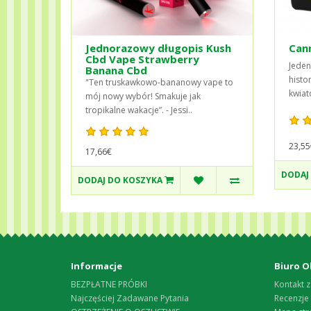
Jednorazowy długopis Kush
Can
Cbd Vape Strawberry
Jeden
Banana Cbd
histor
"Ten truskawkowo-bananowy vape to
kwiat
mój nowy wybór! Smakuje jak
tropikalne wakacje”. - Jessi..
23,55
17,66€
DODAJ
DODAJ DO KOSZYKA
Informacje
Biuro O
BEZPŁATNE PRÓBKI
Kontakt z
Najczęściej Zadawane Pytania
Recenzje