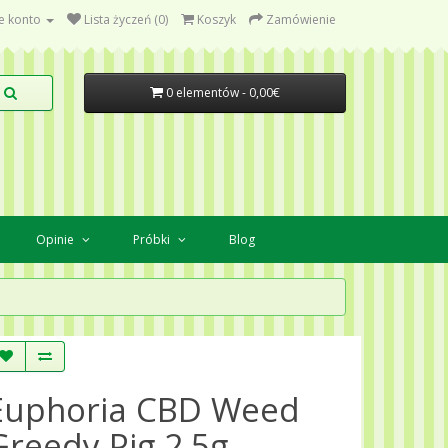
e konto
Lista życzeń (0)
Koszyk
Zamówienie
0 elementów - 0,00€
Opinie
Próbki
Blog
Euphoria CBD Weed
Greedy Pig 2.5g