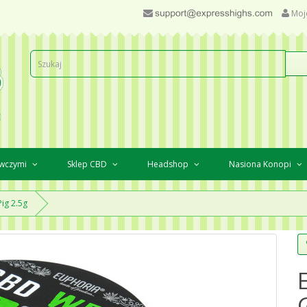
Moj
awczymi
Sklep CBD
Headshop
Nasiona Konopi
ig 2.5g