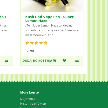
da z
Kush Cbd Vape Pen - Super
Lemon Haze
0 mg
„Ten Super Lemon Haze to idealny
brego
sposób na poprawę nastroju! Smakuje
niesamowicie.” - Chri..
17,66€
DODAJ DO KOSZYKA
Moje konto
Moje konto
Historia zamówień