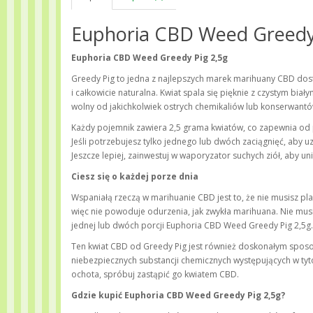
Euphoria CBD Weed Greedy
Euphoria CBD Weed Greedy Pig 2,5g
Greedy Pig to jedna z najlepszych marek marihuany CBD dos
i całkowicie naturalna. Kwiat spala się pięknie z czystym bi
wolny od jakichkolwiek ostrych chemikaliów lub konserwantó
Każdy pojemnik zawiera 2,5 grama kwiatów, co zapewnia od pi
Jeśli potrzebujesz tylko jednego lub dwóch zaciągnięć, aby 
Jeszcze lepiej, zainwestuj w waporyzator suchych ziół, aby u
Ciesz się o każdej porze dnia
Wspaniałą rzeczą w marihuanie CBD jest to, że nie musisz pl
więc nie powoduje odurzenia, jak zwykła marihuana. Nie mu
jednej lub dwóch porcji Euphoria CBD Weed Greedy Pig 2,5g.
Ten kwiat CBD od Greedy Pig jest również doskonałym spos
niebezpiecznych substancji chemicznych występujących w tyto
ochota, spróbuj zastąpić go kwiatem CBD.
Gdzie kupić Euphoria CBD Weed Greedy Pig 2,5g?