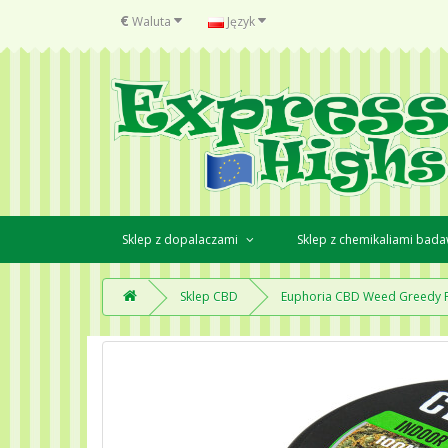
€
Waluta
Język
Sklep z dopalaczami
Sklep z chemikaliami bad
Sklep CBD
Euphoria CBD Weed Greedy P