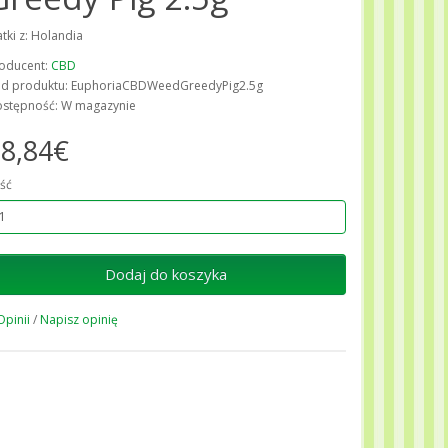
atki z: Holandia
oducent:
CBD
d produktu: EuphoriaCBDWeedGreedyPig2.5g
stępność: W magazynie
8,84€
ość
Dodaj do koszyka
Opinii
/
Napisz opinię