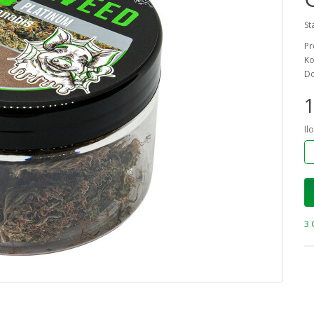
St
Pr
Ko
Do
1
Il
3 