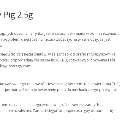
 Pig 2.5g
tępnych obecnie na rynku. Jest w całości uprawiana w pomieszczeniach
ałym popiołem, dzięki czemu można zobaczyć na własne oczy, że jest
w.
ęciu do dziesięciu jointów, w zależności od preferencji użytkownika.
uzyskać odpowiednią dla siebie ilość CBD, rozważ wypróbowanie fajki.
niknąć ostrego dymu.
anować swojego dnia wokół cieszenia się kwiatem. Nie zawiera ona THC,
sisz już martwić się o prowadzenie pojazdu mechanicznego po wypiciu
obem na rzucenie nałogu tytoniowego. Nie zawiera żadnych
niu i nie uzależnia. Zamiast sięgać po papierosa, gdy dopadnie cię