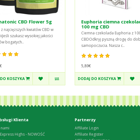
natonic CBD Flower 5g
Euphoria ciemna czekola
100 mg CBD
 z najcięższych kwiatów CBD w
Ciemna czekolada Euphoria z 10
iiJeśli szukasz wysokiej jakości
CBDOdkryj pyszną drogę do do
ów bogatych..
samopoczucia. Nasza c..
5,89€
€
 DO KOSZYKA
DODAJ DO KOSZYKA
bsługi Klienta
Partnerzy
 nami
Affiliate Login
 Express Highs - NOWOŚĆ
Affiliate Register