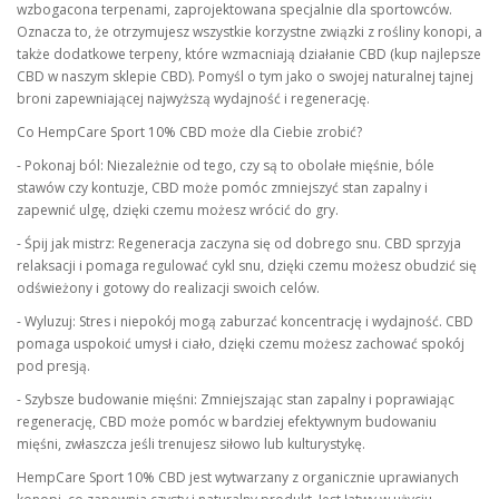
wzbogacona terpenami, zaprojektowana specjalnie dla sportowców.
Oznacza to, że otrzymujesz wszystkie korzystne związki z rośliny konopi, a
także dodatkowe terpeny, które wzmacniają działanie CBD (kup najlepsze
CBD w naszym sklepie CBD). Pomyśl o tym jako o swojej naturalnej tajnej
broni zapewniającej najwyższą wydajność i regenerację.
Co HempCare Sport 10% CBD może dla Ciebie zrobić?
- Pokonaj ból: Niezależnie od tego, czy są to obolałe mięśnie, bóle
stawów czy kontuzje, CBD może pomóc zmniejszyć stan zapalny i
zapewnić ulgę, dzięki czemu możesz wrócić do gry.
- Śpij jak mistrz: Regeneracja zaczyna się od dobrego snu. CBD sprzyja
relaksacji i pomaga regulować cykl snu, dzięki czemu możesz obudzić się
odświeżony i gotowy do realizacji swoich celów.
- Wyluzuj: Stres i niepokój mogą zaburzać koncentrację i wydajność. CBD
pomaga uspokoić umysł i ciało, dzięki czemu możesz zachować spokój
pod presją.
- Szybsze budowanie mięśni: Zmniejszając stan zapalny i poprawiając
regenerację, CBD może pomóc w bardziej efektywnym budowaniu
mięśni, zwłaszcza jeśli trenujesz siłowo lub kulturystykę.
HempCare Sport 10% CBD jest wytwarzany z organicznie uprawianych