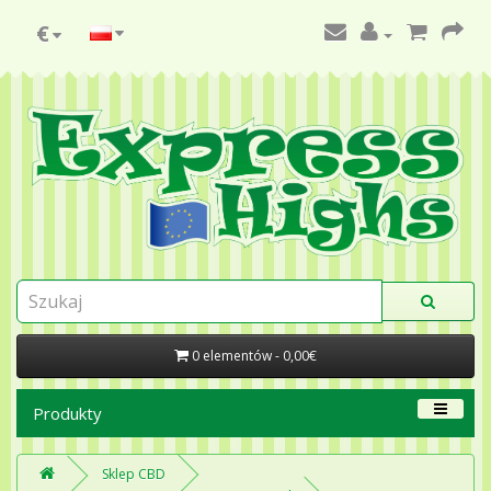
€
0 elementów - 0,00€
Produkty
Sklep CBD