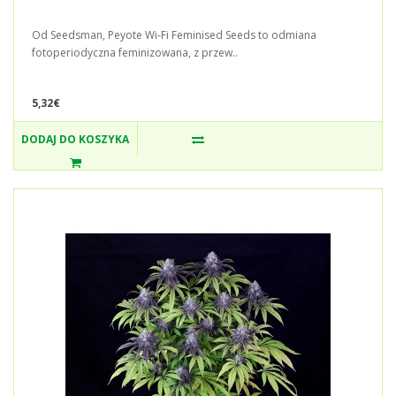
Od Seedsman, Peyote Wi-Fi Feminised Seeds to odmiana
fotoperiodyczna feminizowana, z przew..
5,32€
DODAJ DO KOSZYKA