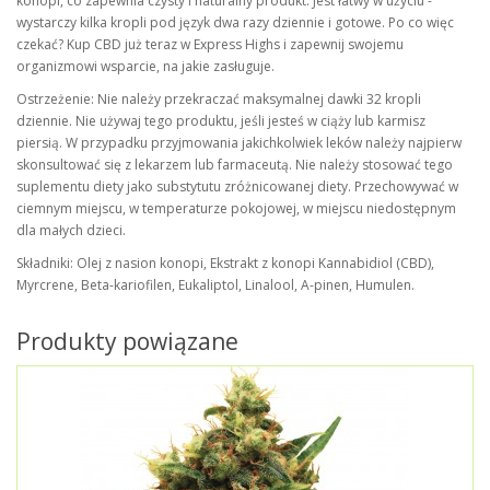
konopi, co zapewnia czysty i naturalny produkt. Jest łatwy w użyciu -
wystarczy kilka kropli pod język dwa razy dziennie i gotowe. Po co więc
czekać? Kup CBD już teraz w Express Highs i zapewnij swojemu
organizmowi wsparcie, na jakie zasługuje.
Ostrzeżenie: Nie należy przekraczać maksymalnej dawki 32 kropli
dziennie. Nie używaj tego produktu, jeśli jesteś w ciąży lub karmisz
piersią. W przypadku przyjmowania jakichkolwiek leków należy najpierw
skonsultować się z lekarzem lub farmaceutą. Nie należy stosować tego
suplementu diety jako substytutu zróżnicowanej diety. Przechowywać w
ciemnym miejscu, w temperaturze pokojowej, w miejscu niedostępnym
dla małych dzieci.
Składniki: Olej z nasion konopi, Ekstrakt z konopi Kannabidiol (CBD),
Myrcrene, Beta-kariofilen, Eukaliptol, Linalool, A-pinen, Humulen.
Produkty powiązane