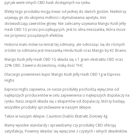
pył jak wiele innych CBD hash dostępnych na rynku.
Efekty tego produktu mogą trwać od jednej do dwóch godzin. Niektórzy
używają go do ukojenia mdłości i stymulowania apetytu. Inni
doświadczają zawrotów głowy. Nie zalecamy używania Mango Kush Jelly
Hash CBD 1G przez początkujących. Jest to silna mieszanka, która może
nie przynieść pożądanych efektów.
Historia mało mówi na temat tej odmiany, ale odnosząc się do różnych
źródeł, ta odmiana jest mieszanką Hindu Kush oraz Mango by KC Brains.
Mango Kush Jelly Hash CBD 1G składa się z 1 gram ekstraktu CBD oraz
22% CBD. Zawiera dozwoloną, niską ilość THC
Dlaczego powinieneś kupić Mango Kush Jelly Hash CBD 1g w Espress
Highs
Express Highs zapewnia, że nasze produkty pochodzą wyłącznie od
najlepszych producentów w celu zapewnienia ci najlepszych dopalaczy na
rynku. Nasz zespół składa się z ekspertów od dopalaczy, którzy badają
wszystkie produkty sprzedawane w naszym sklepie.
Także w naszym sklepie: Cauntion Diablo Ekstrakt Ziołowy 4g
Mamy wysokie standardy i sprawdzamy czy produkty CBD oferują
satysfakcję. Powinny składać się wyłącznie z czystych i silnych składników.