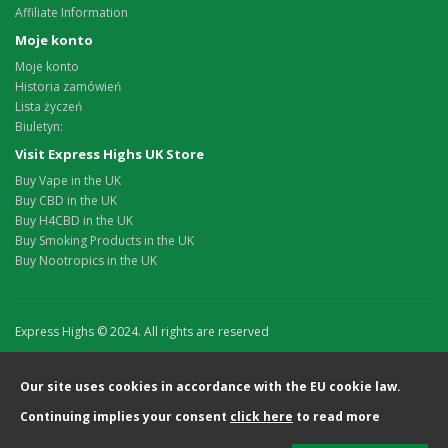
Affiliate Information
Moje konto
Moje konto
Historia zamówień
Lista życzeń
Biuletyn:
Visit Express Highs UK Store
Buy Vape in the UK
Buy CBD in the UK
Buy H4CBD in the UK
Buy Smoking Products in the UK
Buy Nootropics in the UK
Express Highs © 2024. All rights are reserved
Our site uses cookies in accordance with the EU cookie law.
Continuing implies your consent
click here
to read more