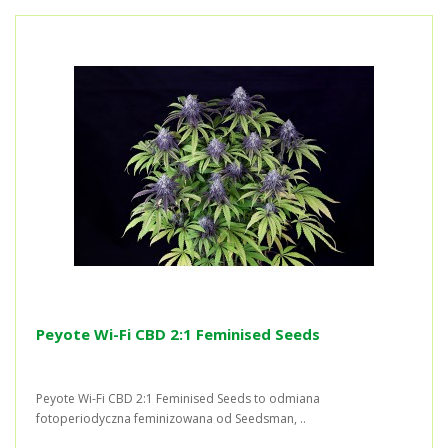
Peyote Wi-Fi CBD 2:1 Feminised Seeds
Peyote Wi-Fi CBD 2:1 Feminised Seeds to odmiana
fotoperiodyczna feminizowana od Seedsman, ..