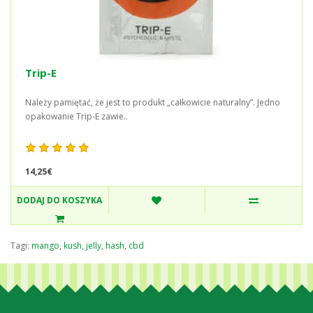
Trip-E
Należy pamiętać, że jest to produkt „całkowicie naturalny”. Jedno
opakowanie Trip-E zawie..
14,25€
DODAJ DO KOSZYKA
Tagi:
mango
,
kush
,
jelly
,
hash
,
cbd