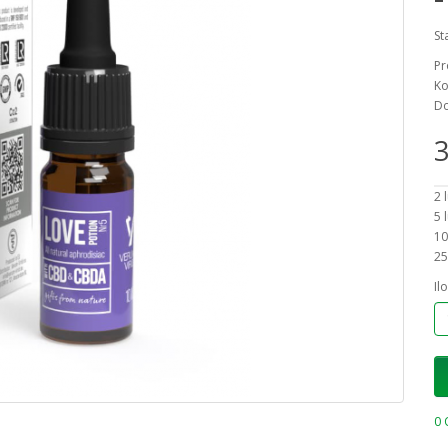
St
Pr
Ko
Do
3
2 
5 
10
25
Il
0 