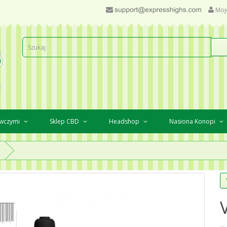
Moj
awczymi
Sklep CBD
Headshop
Nasiona Konopi