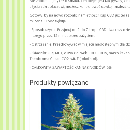
Nie zapominajmy też o smaku. Ten olejek jest tak pyszny, że 
użyciu zakraplaczowi, możesz kontrolować dawkę i znaleźć to,
Gotowy, by na nowo rozpalić namiętność? Kup CBD już teraz 
miłosne Ci podziękuje.
- Sposób użycia: Przyjmuj od 2 do 7 kropli CBD dwa razy dzien
niczego przez 15 minut przed zażyciem.
- Ostrzeżenie: Przechowywać w miejscu niedostępnym dla dzie
- Składniki: Olej MCT, oliwa z oliwek, CBD, CBDA, masło kakaow
Theobroma Cacao CO2, wit. E (tokoferol).
- CAŁKOWITA ZAWARTOŚĆ KANNABINOIDÓW: 6%
Produkty powiązane