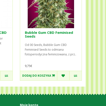
 CBD
Bubble Gum CBD Feminised
Seeds
for
t
Od 00 Seeds, Bubble Gum CBD
Feminised Seeds to odmiana
fotoperiodyczna feminizowana, z prz..
9,75€
DODAJ DO KOSZYKA
Moje konto