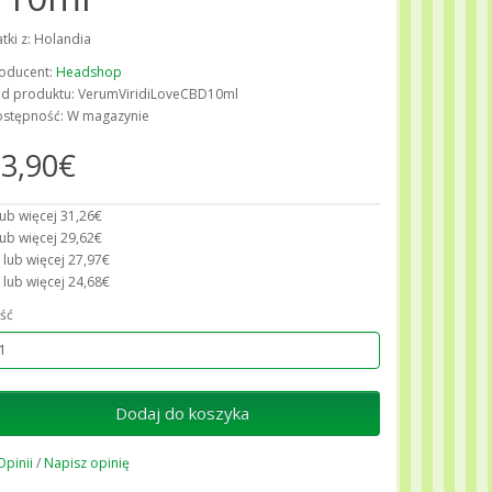
atki z: Holandia
oducent:
Headshop
d produktu: VerumViridiLoveCBD10ml
stępność: W magazynie
3,90€
lub więcej 31,26€
lub więcej 29,62€
 lub więcej 27,97€
 lub więcej 24,68€
ość
Dodaj do koszyka
Opinii
/
Napisz opinię