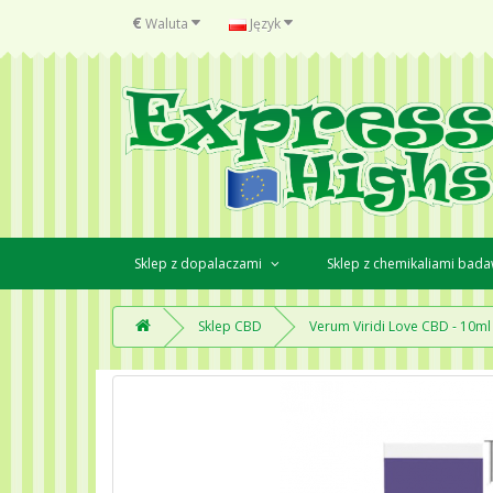
€
Waluta
Język
Sklep z dopalaczami
Sklep z chemikaliami bad
Sklep CBD
Verum Viridi Love CBD - 10ml