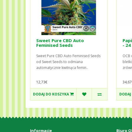
Sweet Pure CBD Auto
Pap
Feminised Seeds
- 24
Sweet Pure CBD Auto Feminised Seeds
OCB o
od Sweet Seeds to odmiana
bletki
automatycznie kwitnąca femin..
zrówn
12,73€
34,67
DODAJ DO KOSZYKA
DODAJ
Informacje
Biuro O