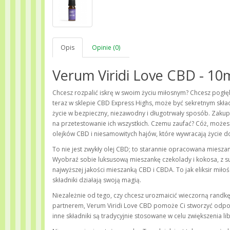
Opis
Opinie (0)
Verum Viridi Love CBD - 10
Chcesz rozpalić iskrę w swoim życiu miłosnym? Chcesz pogłę
teraz w sklepie CBD Express Highs, może być sekretnym skł
życie w bezpieczny, niezawodny i długotrwały sposób. Zakup 
na przetestowanie ich wszystkich. Czemu zaufać? Cóż, możes
olejków CBD i niesamowitych hajów, które wywracają życie 
To nie jest zwykły olej CBD; to starannie opracowana miesza
Wyobraź sobie luksusową mieszankę czekolady i kokosa, z sub
najwyższej jakości mieszanką CBD i CBDA. To jak eliksir mił
składniki działają swoją magią.
Niezależnie od tego, czy chcesz urozmaicić wieczorną randkę
partnerem, Verum Viridi Love CBD pomoże Ci stworzyć odpowi
inne składniki są tradycyjnie stosowane w celu zwiększenia li