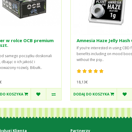
ier w rolce OCB premium
Amnesia Haze Jelly Hash
 szt.
If you’re interested in using CBD 
benefits including on mood boos
d samego początku doskonali
without the psy..
, dbając o ich jakość i
oważony rozwój. Bibułk..
€
18,13€
 DO KOSZYKA
DODAJ DO KOSZYKA
bsługi Klienta
Partnerzy