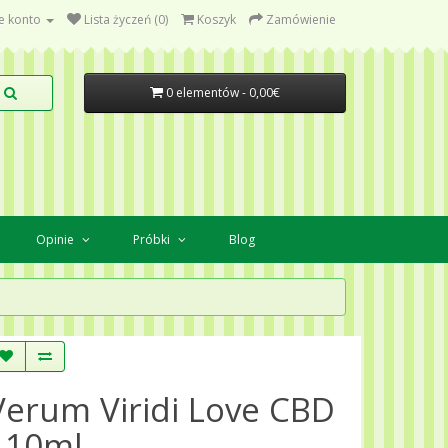
e konto
Lista życzeń (0)
Koszyk
Zamówienie
0 elementów - 0,00€
Opinie
Próbki
Blog
Verum Viridi Love CBD
- 10ml