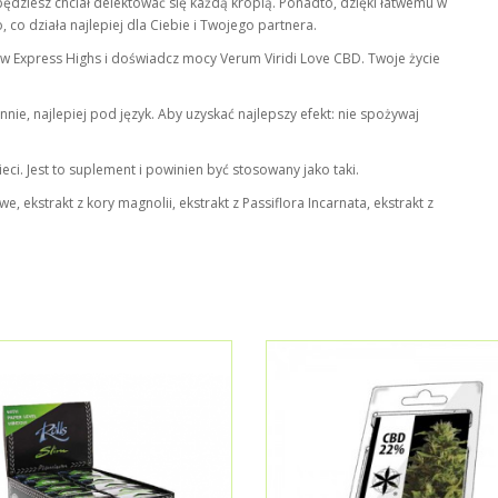
będziesz chciał delektować się każdą kroplą. Ponadto, dzięki łatwemu w
 co działa najlepiej dla Ciebie i Twojego partnera.
w Express Highs i doświadcz mocy Verum Viridi Love CBD. Twoje życie
nie, najlepiej pod język. Aby uzyskać najlepszy efekt: nie spożywaj
ci. Jest to suplement i powinien być stosowany jako taki.
e, ekstrakt z kory magnolii, ekstrakt z Passiflora Incarnata, ekstrakt z