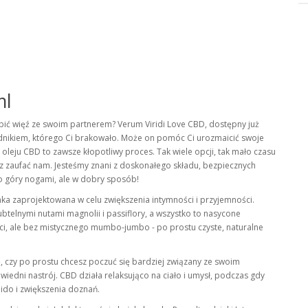
ml
bić więź ze swoim partnerem? Verum Viridi Love CBD, dostępny już
adnikiem, którego Ci brakowało. Może on pomóc Ci urozmaicić swoje
oleju CBD to zawsze kłopotliwy proces. Tak wiele opcji, tak mało czasu
z zaufać nam. Jesteśmy znani z doskonałego składu, bezpiecznych
do góry nogami, ale w dobry sposób!
nka zaprojektowana w celu zwiększenia intymności i przyjemności.
telnymi nutami magnolii i passiflory, a wszystko to nasycone
ości, ale bez mistycznego mumbo-jumbo - po prostu czyste, naturalne
, czy po prostu chcesz poczuć się bardziej związany ze swoim
edni nastrój. CBD działa relaksująco na ciało i umysł, podczas gdy
bido i zwiększenia doznań.