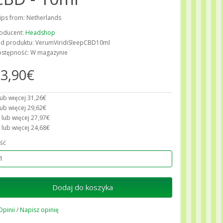
ips from: Netherlands
oducent:
Headshop
d produktu: VerumViridiSleepCBD10ml
stępność: W magazynie
3,90€
lub więcej 31,26€
lub więcej 29,62€
 lub więcej 27,97€
 lub więcej 24,68€
ość
Dodaj do koszyka
Opinii
/
Napisz opinię