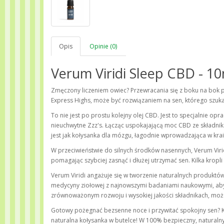
Opis
Opinie (0)
Verum Viridi Sleep CBD - 1
Zmęczony liczeniem owiec? Przewracania się z boku na bok p
Express Highs, może być rozwiązaniem na sen, którego szuka
To nie jest po prostu kolejny olej CBD. Jest to specjalnie 
nieuchwytne Zzz's. Łącząc uspokajającą moc CBD ze składnik
jest jak kołysanka dla mózgu, łagodnie wprowadzająca w kra
W przeciwieństwie do silnych środków nasennych, Verum Viri
pomagając szybciej zasnąć i dłużej utrzymać sen. Kilka krop
Verum Viridi angażuje się w tworzenie naturalnych produktów
medycyny ziołowej z najnowszymi badaniami naukowymi, aby 
zrównoważonym rozwoju i wysokiej jakości składnikach, możes
Gotowy pożegnać bezsenne noce i przywitać spokojny sen? K
naturalna kołysanka w butelce! W 100% bezpieczny, naturalny 