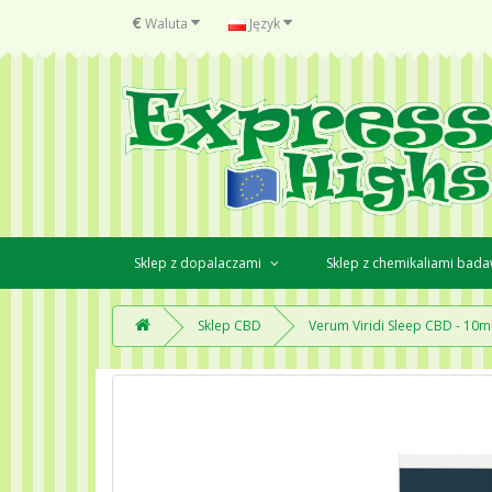
€
Waluta
Język
Sklep z dopalaczami
Sklep z chemikaliami bad
Sklep CBD
Verum Viridi Sleep CBD - 10m