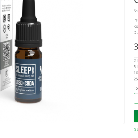
Sh
Pr
Ko
Do
3
2 
5 
10
25
Il
0 