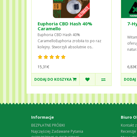
Euphoria CBD Hash 40%
7-H
Caramello
Euphoria CBD Hash 40%
Witam
CaramelloEuphoria zrobiła to po raz
oferu
kolejny. Stworzyli absolutnie os..
natur
15,31€
6,83€
DODAJ DO KOSZYKA
DODAJ
Informacje
Biuro O
BEZPŁATNE PRÓBKI
Kontakt z
Najczęściej Zadawane Pytania
Recenzje