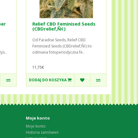
per
Relief CBD Feminised Seeds
(CBDrelief‚Ñ¢)
Od Paradise Seeds, Relief CBD
Feminised Seeds (CBDrelief‚Ñ¢) to
ys..
odmiana fotoperiodyczna fe..
11,75€
DODAJ DO KOSZYKA
Moje konto
Moje konto
Historia zamówień