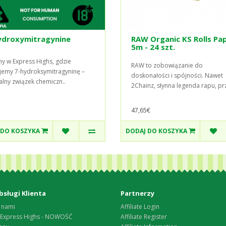
ydroxymitragynine
RAW Organic KS Rolls Pa
5m - 24 szt.
y w Express Highs, gdzie
RAW to zobowiązanie do
jemy 7-hydroksymitragyninę –
doskonałości i spójności. Nawet
alny związek chemiczn..
2Chainz, słynna legenda rapu, prz
47,65€
 DO KOSZYKA
DODAJ DO KOSZYKA
bsługi Klienta
Partnerzy
 nami
Affiliate Login
 Express Highs - NOWOŚĆ
Affiliate Register