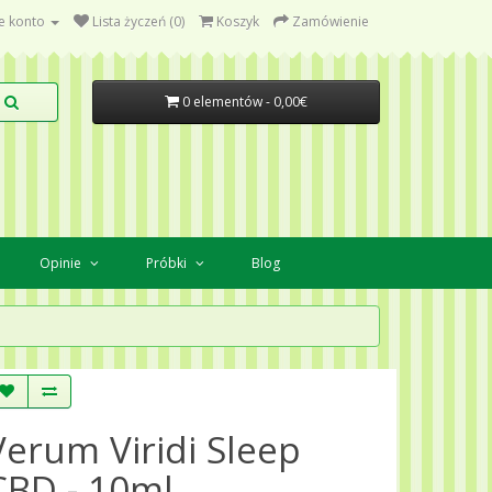
e konto
Lista życzeń (0)
Koszyk
Zamówienie
0 elementów - 0,00€
Opinie
Próbki
Blog
Verum Viridi Sleep
CBD - 10ml