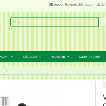
Moj
awczymi
Sklep CBD
Headshop
Nasiona Konopi
l