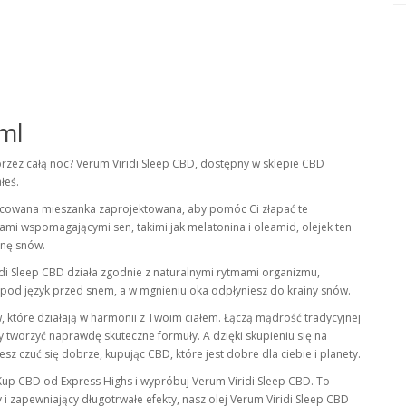
0ml
rzez całą noc? Verum Viridi Sleep CBD, dostępny w sklepie CBD
łeś.
opracowana mieszanka zaprojektowana, aby pomóc Ci złapać te
ami wspomagającymi sen, takimi jak melatonina i oleamid, olejek ten
inę snów.
di Sleep CBD działa zgodnie z naturalnymi rytmami organizmu,
li pod język przed snem, a w mgnieniu oka odpłyniesz do krainy snów.
, które działają w harmonii z Twoim ciałem. Łączą mądrość tradycyjnej
tworzyć naprawdę skuteczne formuły. A dzięki skupieniu się na
z czuć się dobrze, kupując CBD, które jest dobre dla ciebie i planety.
up CBD od Express Highs i wypróbuj Verum Viridi Sleep CBD. To
i zapewniający długotrwałe efekty, nasz olej Verum Viridi Sleep CBD